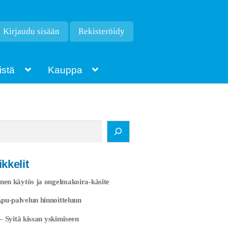
Kirjaudu sisään
Rekisteröidy
istä
Kauppa
kkelit
nen käytös ja ongelmakoira-käsite
u-palvelun hinnoitteluun
 – Syitä kissan yskimiseen