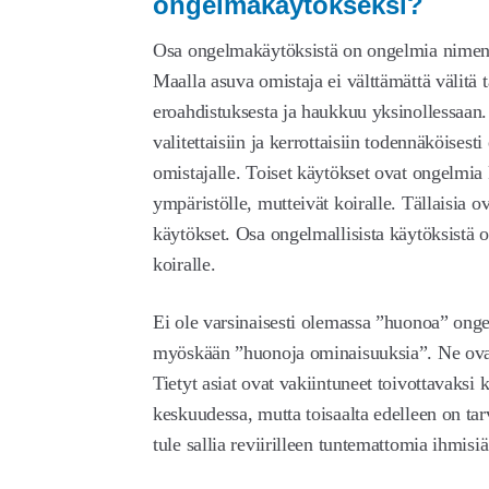
ongelmakäytökseksi?
Osa ongelmakäytöksistä on ongelmia nimeno
Maalla asuva omistaja ei välttämättä välitä ta
eroahdistuksesta ja haukkuu yksinollessaan.
valitettaisiin ja kerrottaisiin todennäköis
omistajalle. Toiset käytökset ovat ongelmia 
ympäristölle, mutteivät koiralle. Tällaisia ova
käytökset. Osa ongelmallisista käytöksistä o
koiralle.
Ei ole varsinaisesti olemassa ”huonoa” onge
myöskään ”huonoja ominaisuuksia”. Ne ovat
Tietyt asiat ovat vakiintuneet toivottavaksi 
keskuudessa, mutta toisaalta edelleen on tarv
tule sallia reviirilleen tuntemattomia ihmisiä