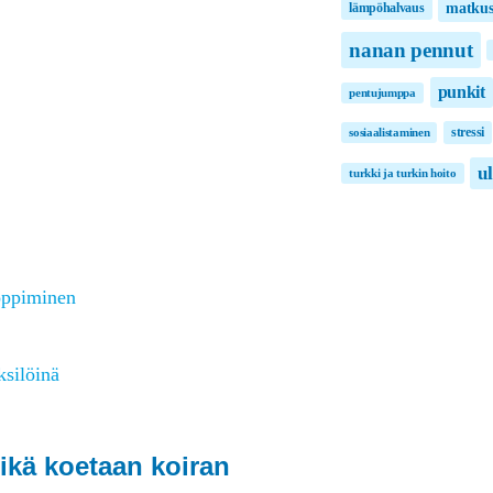
matkus
lämpöhalvaus
nanan pennut
punkit
pentujumppa
stressi
sosiaalistaminen
u
turkki ja turkin hoito
 oppiminen
ksilöinä
ikä koetaan koiran