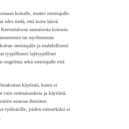
maan koiralle, muttei omistajalle.
i edes tiedä, että koira kärsii
 Kerrostalossa samaisesta koirasta
esti ennemmin tai myöhemmin
koiran omistajalle ja mahdollisesti
t tyypillisesti lajityypilliset
n ongelmia sekä omistajalle että
lmakoiran käytöstä, kuten ei
 vain ominaisuuksia ja käytöstä.
koirien asuessa ihmisten
e työkoirille, joiden esimerkiksi ei
.