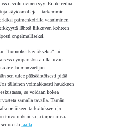
ssa evolutiivinen syy. Ei ole reilua
attuja käytösmalleja – tarkemmin
erkiksi paimenkoirilla vaaniminen
erkkyyttä lähteä liikkuvan kohteen
posti ongelmalliseksi.
an ”huonoksi käytökseksi” tai
aisessa ympäristössä olla aivan
akoira: laumanvartijan
än sen tulee pääsääntöisesti pitää
. Jos tällainen voimakkaasti haukkuen
keskustassa, se voidaan kokea
rvosteta samalla tavalla. Tämän
 alkuperäiseen tarkoitukseen ja
in toivomuksiinsa ja tarpeisiinsa.
itsemisesta
täältä
.