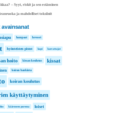
kkaa? – Syyt, riskit ja sen estäminen
ranruoka ja mahdolliset toksiinit
 avainsanat
nsiapu
hampaat
hevoset
t
hyönteisten pistot
kapi
kasvattajat
kissat
san hoito
kissan koulutus
inen
koiran hankinta
to
koiran koulutus
rien käyttäytyminen
loiset
dus
käärmeen purema