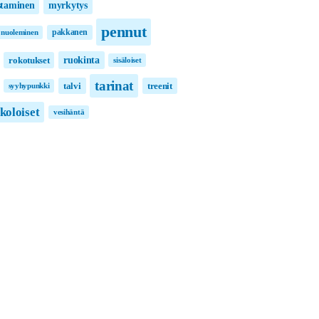
taminen
myrkytys
pennut
pakkanen
nuoleminen
ruokinta
rokotukset
sisäloiset
tarinat
talvi
treenit
syyhypunkki
lkoloiset
vesihäntä