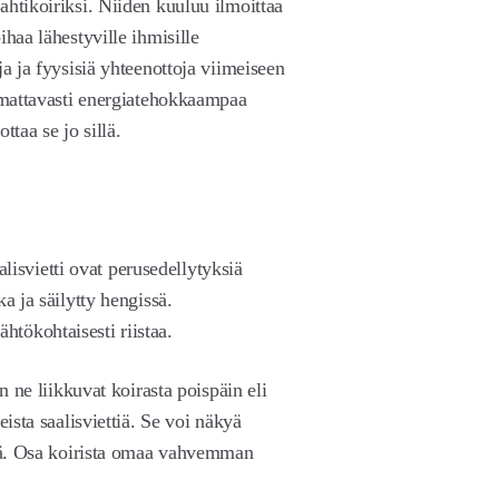
ahtikoiriksi. Niiden kuuluu ilmoittaa
ihaa lähestyville ihmisille
ja ja fyysisiä yhteenottoja viimeiseen
uomattavasti energiatehokkaampaa
ttaa se jo sillä.
aalisvietti ovat perusedellytyksiä
a ja säilytty hengissä.
 lähtökohtaisesti riistaa.
n ne liikkuvat koirasta poispäin eli
eista saalisviettiä. Se voi näkyä
ssä. Osa koirista omaa vahvemman