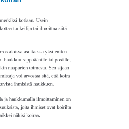
simerkiksi kotiaan. Usein
ttaa tunkeilija tai ilmoittaa siitä
rostaloissa asuttaessa yksi eniten
 haukkuu rappuäänille tai postille,
kin naapurien toimesta. Sen sijaan
istaja voi arvostaa sitä, että koira
ikkuvista ihmisistä haukkuen.
 ja haukkumalla ilmoittaminen on
uuksista, joita ihmiset ovat koirilta
ikkei näkisi koiraa.