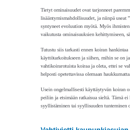
Tietyt ominaisuudet ovat tarjonneet paremma
lisääntymismahdollisuudet, ja niinpä useat
syntyneet evoluution myötä. Myös ihmisten k
vaikutusta ominaisuuksien kehittymiseen, s
Tutustu siis tarkasti ennen koiran hankinta
käyttötarkoitukseen ja siihen, mihin se on j
vahtikoirarotuista koiraa ja oleta, ettei se v
helposti opetettavissa olemaan haukkumatt
Usein ongelmallisesti käyttäytyvän koiran 
peiliin ja etsimään ratkaisua sieltä. Tämä ei
syyllistäminen tai syyllisuuden tunteminen o
Vahtivietti kaupunkiasujan