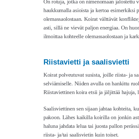
On rotuja, jotka on nimenomaan jalostettu v
haukkumalla asioista ja kertoa esimerkiksi p
olemassaolostaan. Koirat välttävät konflikte
asti, sillä ne vievät paljon energiaa. On h
ilmoittaa kohteelle olemassaolostaan ja karko
Riistavietti ja saalisvietti
Koirat polveutuvat susista, joille riista- ja s
selviämiselle. Niiden avulla on hankittu ruok
Riistaviettinen koira etsii ja jäljittää hajuja,
Saalisviettinen sen sijaan jahtaa kohteita, ku
pakoon. Lähes kaikilla koirilla on jonkin ast
haluna jahdata lelua tai juosta pallon perä
riista- ja/tai saalisvietin kuin toiset.