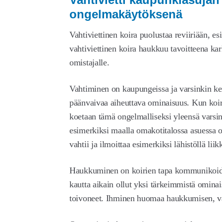
ongelmakäytöksenä
Vahtiviettinen koira puolustaa reviiriään, e
vahtiviettinen koira haukkuu tavoitteena karko
omistajalle.
Vahtiminen on kaupungeissa ja varsinkin ker
päänvaivaa aiheuttava ominaisuus. Kun koira
koetaan tämä ongelmalliseksi yleensä varsin
esimerkiksi maalla omakotitalossa asuessa om
vahtii ja ilmoittaa esimerkiksi lähistöllä li
Haukkuminen on koirien tapa kommunikoida
kautta aikain ollut yksi tärkeimmistä ominais
toivoneet. Ihminen huomaa haukkumisen, va