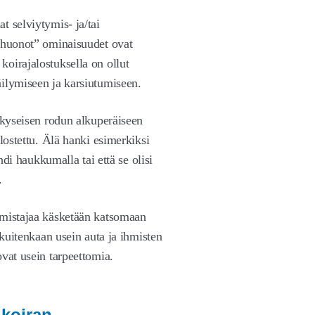
t selviytymis- ja/tai
 ”huonot” ominaisuudet ovat
oirajalostuksella on ollut
äilymiseen ja karsiutumiseen.
a kyseisen rodun alkuperäiseen
alostettu. Älä hanki esimerkiksi
ahdi haukkumalla tai että se olisi
a.
omistajaa käsketään katsomaan
 kuitenkaan usein auta ja ihmisten
vat usein tarpeettomia.
 koiran