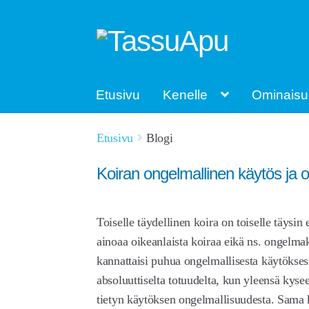
Siirry
Siirry
navigointiin
sisältöön
Etusivu
Kenelle
Ominaisu
Etusivu
Blogi
Koiran ongelmallinen käytös ja 
Toiselle täydellinen koira on toiselle täysin
ainoaa oikeanlaista koiraa eikä ns. ongelm
kannattaisi puhua ongelmallisesta käytökse
absoluuttiselta totuudelta, kun yleensä kys
tietyn käytöksen ongelmallisuudesta. Sama kä