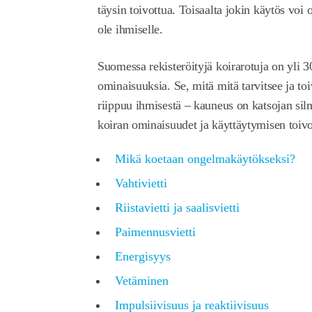
täysin toivottua. Toisaalta jokin käytös voi o
ole ihmiselle.
Suomessa rekisteröityjä koirarotuja on yli 300
ominaisuuksia. Se, mitä mitä tarvitsee ja t
riippuu ihmisestä – kauneus on katsojan silm
koiran ominaisuudet ja käyttäytymisen toivot
Mikä koetaan ongelmakäytökseksi?
Vahtivietti
Riistavietti ja saalisvietti
Paimennusvietti
Energisyys
Vetäminen
Impulsiivisuus ja reaktiivisuus