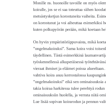
Monille ns. huonoille tavoille on myös olema
koiralle, jos se ei saa toteuttaa siihen kood
metsästysketjun korostuneita vaiheita. Esim
on korostunut ja voi aiheuttaa esimerkiksi h
kuten polkupyörän perään, mikä koetaan hel
On hyvin ympäristöriippuvaista, mikä koeta
”ongelmakoiraksi”. Sama koira voisi toisenl
täydellinen. Tästä esimerkkinä laumanvartij
työskennellessä alkuperäisessä työtehtävässä
vieraat ihmiset ja eläimet poissa alueeltaan
vahtiva koira asuu kerrostalossa kaupungin
”ongelmakoiraksi” eikä sen ominaisuuksia a
takia koiraa harkitessa tulee perehtyä rodun
ominaisuuksiin huolella, ja verrata niitä omi
Lue lisää sopivan koirarodun ja pennun val