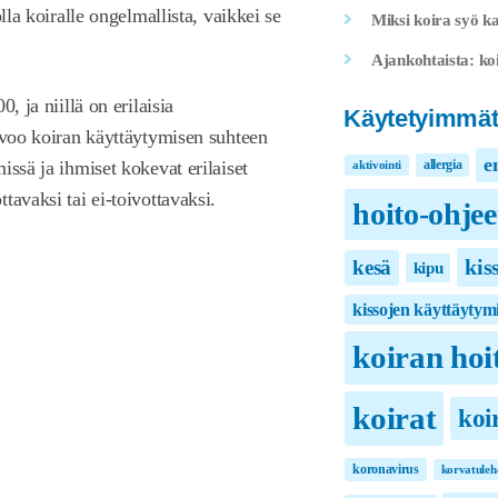
lla koiralle ongelmallista, vaikkei se
Miksi koira syö ka
Ajankohtaista: koi
, ja niillä on erilaisia
Käytetyimmät
oivoo koiran käyttäytymisen suhteen
e
issä ja ihmiset kokevat erilaiset
allergia
aktivointi
tavaksi tai ei-toivottavaksi.
hoito-ohjee
kis
kesä
kipu
kissojen käyttäytym
koiran hoi
koirat
koi
koronavirus
korvatuleh