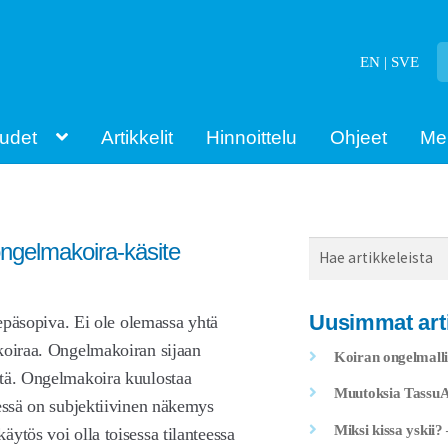
EN | SVE
udet
Artikkelit
Hinnoittelu
Ohjeet
Me
ongelmakoira-käsite
Haku
Uusimmat arti
 epäsopiva. Ei ole olemassa yhtä
akoiraa. Ongelmakoiran sijaan
Koiran ongelmalli
stä. Ongelmakoira kuulostaa
Muutoksia TassuAp
eessä on subjektiivinen näkemys
Miksi kissa yskii?
ytös voi olla toisessa tilanteessa