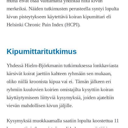
mutta eivät osaa välttämättä yhdistää niitä kivun
merkeiksi. Näiden tutkimusten perusteella syntyi lopulta
kivun pisteytykseen käytettävä koiran kipumittari eli
Helsinki Chronic Pain Index (HCPI).
Kipumittaritutkimus
Yhdessä Hielm-Björkmanin tutkimuksessa lonkkaviasta
kärsivät koirat jaettiin kahteen ryhmään sen mukaan,
oliko niillä kroonista kipua vai ei. Tämän jälkeen eri
ryhmiin kuuluvien koirien omistajilta kysyttiin koiran
käyttäytymiseen liittyviä kysymyksiä, joiden ajateltiin
vievän mahdollisen kivun jäljille.
Kysymyksiä muokkaamalla saatiin lopulta koostettua 11