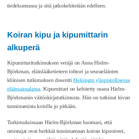
tiedekunnassa ja sitä jatkokehitetään edelleen.
Koiran kipu ja kipumittarin
alkuperä
Kipumittaritutkimuksen vetäjä on Anna Hielm-
Björkman, eläinlääketieteen tohtori ja seuraeläinten
kliinisen tutkimuksen dosentti
Helsingin yliopistollisessa
eläinsairaalassa
. Kipumittari on kehitetty osana Hielm-
Björkmanin väitöskirjatutkimusta. Hän on tutkinut kivun
tunnistamista koirilla jo pitkään.
Tutkimuksissaan Hielm-Björkman huomasi, että
omistajat ovat herkkiä tunnistamaan koiran kipuoireet,