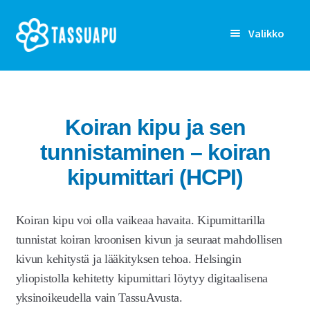
Siirry
Siirry
Valikko
navigointiin
sisältöön
Rekisteröidy
Kirjaudu sisään
Koiran kipu ja sen
tunnistaminen – koiran
Etusivu
kipumittari (HCPI)
Laajen
Kenelle
alemm
tason
Laajen
Ominaisuudet
Koiran kipu voi olla vaikeaa havaita. Kipumittarilla
valikko
alemm
tunnistat koiran kroonisen kivun ja seuraat mahdollisen
tason
Terveyden seuranta
kivun kehitystä ja lääkityksen tehoa. Helsingin
valikko
yliopistolla kehitetty kipumittari löytyy digitaalisena
Kivun kartoitus ja seuranta
Laajenn
yksinoikeudella vain TassuAvusta.
alemm
Koiran kipu ja kipumittari