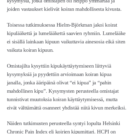
kysymystä, jotka omistajien oli helppo ymmärtää ja
joiden vastaukset kielivät koiran mahdollisesta kivusta.
Toisessa tutkimuksessa Hielm-Björkman jakoi koirat
kipulääkettä ja lumelääkettä saavien ryhmiin. Lumelääke
ei sisällä lainkaan kipuun vaikuttavia ainesosia eikä siten
vaikuta koiran kipuun.
Omistajilta kysyttiin kipukäyttäytymiseen liittyviä
kysymyksiä ja pyydettiin arvioimaan koiran kipua
janalla, jonka ääripäinä olivat “ei kipua” ja “pahin
mahdollinen kipu”. Kysymysten perusteella omistajat
tunnistivat muutoksia koiran käyttäytymisessä, mutta
eivät välttämättä osanneet yhdistää niitä kivun merkeiksi.
Näiden tutkimusten perusteella syntyi lopulta Helsinki
Chronic Pain Index eli koirien kipumittari. HCPI on