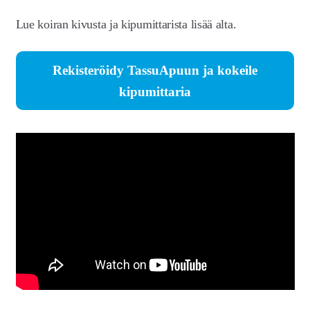
tason
Lue koiran kivusta ja kipumittarista lisää alta.
Kissan kipu ja kipumittari
valikko
Treenit ja harrastukset
Rekisteröidy TassuApuun ja kokeile
Ravinto ja paino
kipumittaria
Kasvattajan työkalut
Ammattilaisten ominaisuudet
Artikkelit
Hinnoittelu
Laajen
Meistä
alemm
tason
Laajen
Kauppa
valikko
alemm