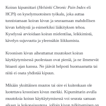
Koiran kipumittari (
Helsinki Chronic Pain Index
eli
HCPI) on kyselymuotoinen työkalu, joka auttaa
tunnistamaan koiran kivun ja seuraamaan mahdollisen
kivun kehitystä ja esimerkiksi lääkityksen tehoa.
Kyselyssä arvioidaan koiran mielentilaa, leikkimistä,
kävelyn sujuvuutta ja yleensäkin liikkumista.
Kroonisen kivun aiheuttamat muutokset koiran
käyttäytymisessä puolestaan ovat pieniä, ja ne ilmenevät
hitaasti ajan kanssa. Ne jäävät helposti huomaamatta tai
niitä ei osata yhdistää kipuun.
Mikään yksittäinen muutos tai oire ei kuitenkaan ole
luotettava kroonisen kivun merkki. Kipumittarin avulla
muutoksia koiran käyttäytymisessä voi seurata samaan
aikaan ja kokonaisuutena, jolloin kivun tulkitseminen on