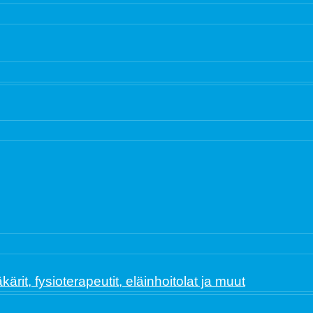
ärit, fysioterapeutit, eläinhoitolat ja muut