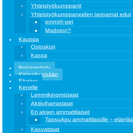
Yhteistyökumppanit
Yhteistyökumppaneiden tarjoamat edut
emmi®️-pet
Madoton?
Kauppa
Ostoskori
Kassa
Rekisteröidy
Kirjaudu sisään
Etusivu
Kenelle
Lemmikinomistajat
Aktiiviharrastajat
Eri alojen ammattilaiset
TassuApu ammattilaisille – eläinlääk
Kasvattajat