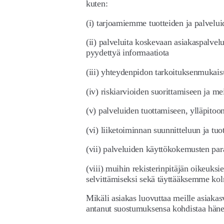
kuten:
(i) tarjoamiemme tuotteiden ja palveluid
(ii) palveluita koskevaan asiakaspalvelu
pyydettyä informaatiota
(iii) yhteydenpidon tarkoituksenmukai
(iv) riskiarvioiden suorittamiseen ja m
(v) palveluiden tuottamiseen, ylläpitoo
(vi) liiketoiminnan suunnitteluun ja tu
(vii) palveluiden käyttökokemusten p
(viii) muihin rekisterinpitäjän oikeuksi
selvittämiseksi sekä täyttääksemme ko
Mikäli asiakas luovuttaa meille asiakas
antanut suostumuksensa kohdistaa häne