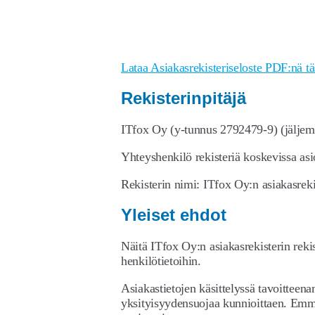
Lataa Asiakasrekisteriseloste PDF:nä tä
Rekisterinpitäjä
ITfox Oy (y-tunnus 2792479-9) (jäljem
Yhteyshenkilö rekisteriä koskevissa asi
Rekisterin nimi: ITfox Oy:n asiakasreki
Yleiset ehdot
Näitä ITfox Oy:n asiakasrekisterin rekis
henkilötietoihin.
Asiakastietojen käsittelyssä tavoitte
yksityisyydensuojaa kunnioittaen. Em