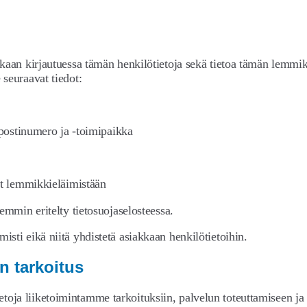
kaan kirjautuessa tämän henkilötietoja sekä tietoa tämän lemmikk
seuraavat tiedot:
, postinumero ja -toimipaikka
ot lemmikkieläimistään
emmin eritelty tietosuojaselosteessa.
sti eikä niitä yhdistetä asiakkaan henkilötietoihin.
yn tarkoitus
ja liiketoimintamme tarkoituksiin, palvelun toteuttamiseen ja 