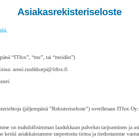
Asiakasrekisteriseloste
stä.
pänä “ITfox”, “me”, tai “meidän”)
oissa: anssi.ruuhikorpi@itfox.fi
steri
teriehtoja (jäljempänä ”Rekisteriseloste”) sovelletaan ITfox Oy:n
enamme on mahdollisimman laadukkaan palvelun tarjoaminen ja 
me kerää asiakkaistamme tarpeetonta tietoa ja tiedostamme vas