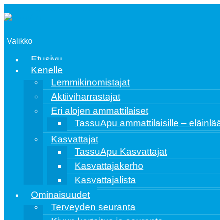
Siirry navigointiin
Siirry sisältöön
Valikko
Etusivu
Kenelle
Lemmikinomistajat
Aktiiviharrastajat
Eri alojen ammattilaiset
TassuApu ammattilaisille – eläinlääk
Kasvattajat
TassuApu Kasvattajat
Kasvattajakerho
Kasvattajalista
Ominaisuudet
Terveyden seuranta