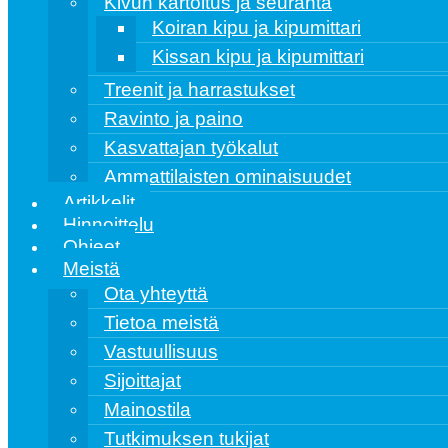
Kivun kartoitus ja seuranta
Koiran kipu ja kipumittari
Kissan kipu ja kipumittari
Treenit ja harrastukset
Ravinto ja paino
Kasvattajan työkalut
Ammattilaisten ominaisuudet
Artikkelit
Hinnoittelu
Ohjeet
Meistä
Ota yhteyttä
Tietoa meistä
Vastuullisuus
Sijoittajat
Mainostila
Tutkimuksen tukijat