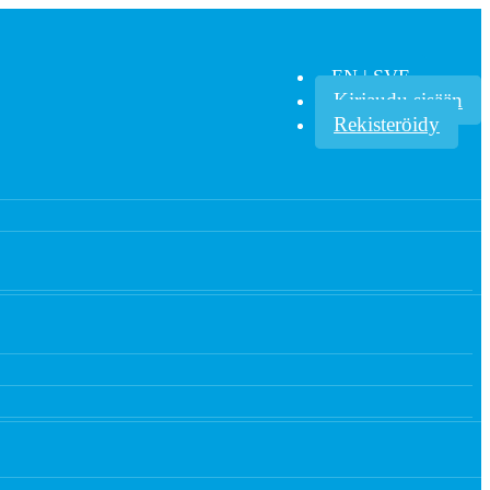
EN | SVE
Kirjaudu sisään
Rekisteröidy