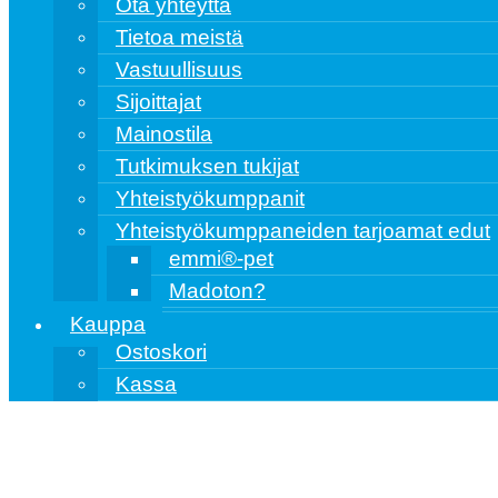
Ota yhteyttä
Tietoa meistä
Vastuullisuus
Sijoittajat
Mainostila
Tutkimuksen tukijat
Yhteistyökumppanit
Yhteistyökumppaneiden tarjoamat edut
emmi®️-pet
Madoton?
Kauppa
Ostoskori
Kassa