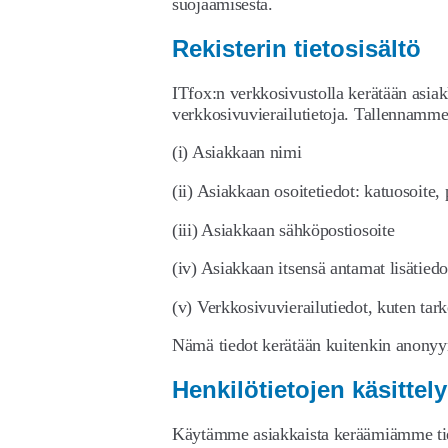
suojaamisesta.
Rekisterin tietosisältö
ITfox:n verkkosivustolla kerätään asiak
verkkosivuvierailutietoja. Tallennamme 
(i) Asiakkaan nimi
(ii) Asiakkaan osoitetiedot: katuosoite
(iii) Asiakkaan sähköpostiosoite
(iv) Asiakkaan itsensä antamat lisätied
(v) Verkkosivuvierailutiedot, kuten tark
Nämä tiedot kerätään kuitenkin anonyymi
Henkilötietojen käsittel
Käytämme asiakkaista keräämiämme tieto