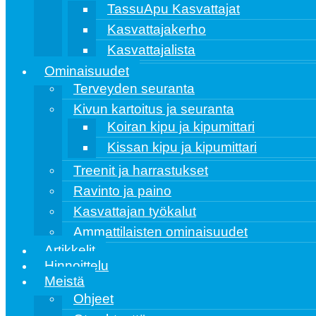
TassuApu Kasvattajat
Kasvattajakerho
Kasvattajalista
Ominaisuudet
Terveyden seuranta
Kivun kartoitus ja seuranta
Koiran kipu ja kipumittari
Kissan kipu ja kipumittari
Treenit ja harrastukset
Ravinto ja paino
Kasvattajan työkalut
Ammattilaisten ominaisuudet
Artikkelit
Hinnoittelu
Meistä
Ohjeet