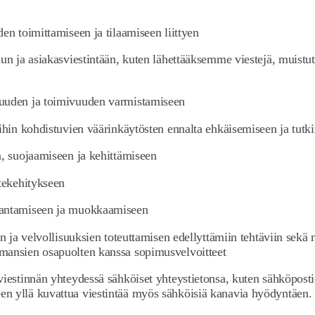
en toimittamiseen ja tilaamiseen liittyen
un ja asiakasviestintään, kuten lähettääksemme viestejä, muistutuk
suuden ja toimivuuden varmistamiseen
eihin kohdistuvien väärinkäytösten ennalta ehkäisemiseen ja tutk
n, suojaamiseen ja kehittämiseen
otekehitykseen
arantamiseen ja muokkaamiseen
en ja velvollisuuksien toteuttamisen edellyttämiin tehtäviin sekä
lmansien osapuolten kanssa sopimusvelvoitteet
viestinnän yhteydessä sähköiset yhteystietonsa, kuten sähköpost
en yllä kuvattua viestintää myös sähköisiä kanavia hyödyntäen.