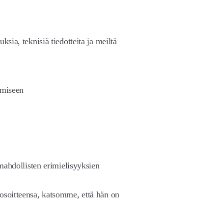
sia, teknisiä tiedotteita ja meiltä
imiseen
 mahdollisten erimielisyyksien
iosoitteensa, katsomme, että hän on