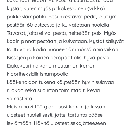
kystat, kuten myös pitkäkestoinen (viikko)
pakkaslämpötila. Pesunkestävät pedit, lelut ym.
pestään 60 asteessa ja kuivatetaan huolella.
Tavarat, joita ei voi pestä, heitetään pois. Myös
kodin pinnat pestään ja kuivataan. Kystat säilyvät
tarttuvana kodin huoneenlämmössä noin viikon.
Kissojen ja koirien peräpäät olisi hyvä pestä
lääkekuurin aikana muutaman kerran
klooriheksidiinishampoolla.
Lääkehoidon tukena käytetään hyvin sulavaa
ruokaa sekä suoliston toimintaa tukevia
valmisteita.
Muista hävittää giardioosi koiran ja kissan
ulosteet huolellisesti, jottei tartunta pääse
leviämään! Hävitä ulosteet sekajätteeseen.