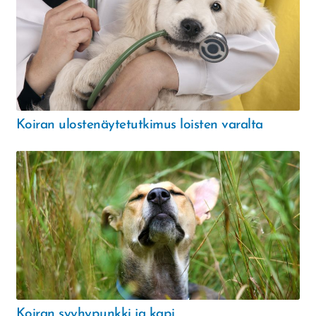
Koiran ulostenäytetutkimus loisten varalta
Koiran syyhypunkki ja kapi