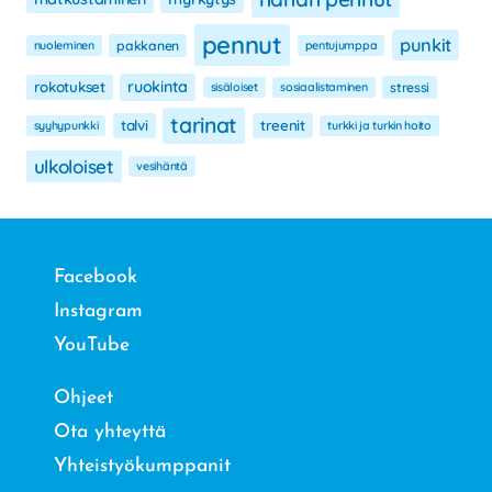
pennut
punkit
nuoleminen
pakkanen
pentujumppa
ruokinta
rokotukset
sisäloiset
sosiaalistaminen
stressi
tarinat
talvi
treenit
syyhypunkki
turkki ja turkin hoito
ulkoloiset
vesihäntä
Facebook
Instagram
YouTube
Ohjeet
Ota yhteyttä
Yhteistyökumppanit