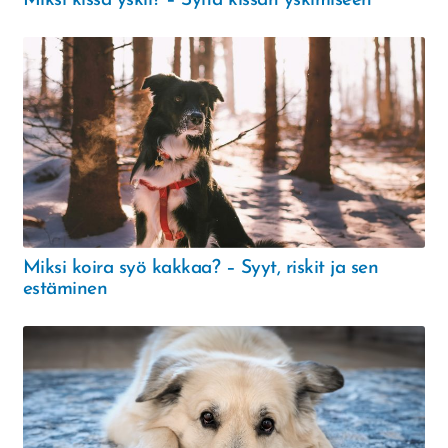
Miksi kissa yskii? – Syitä kissan yskimiseen
Miksi koira syö kakkaa? – Syyt, riskit ja sen
estäminen