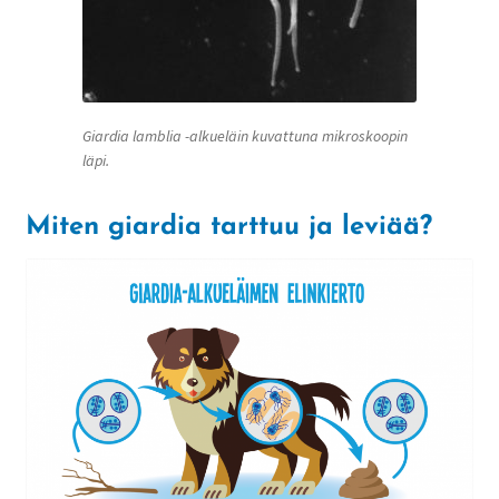
Giardia lamblia -alkueläin kuvattuna mikroskoopin
läpi.
Miten giardia tarttuu ja leviää?