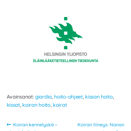
Avainsanat:
giardia
,
hoito-ohjeet
,
kissan hoito
,
kissat
,
koiran hoito
,
koirat
Artikkelien
Edellinen
Seuraava
Koiran kennelyskä –
Koiran tiineys: Nanan