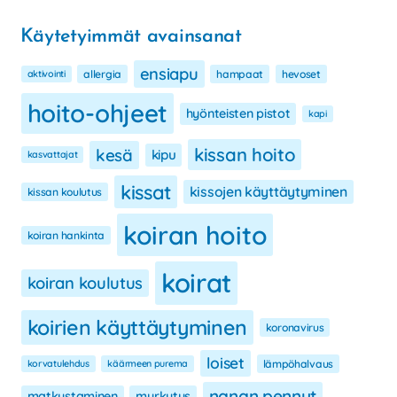
Käytetyimmät avainsanat
ensiapu
aktivointi
allergia
hampaat
hevoset
hoito-ohjeet
hyönteisten pistot
kapi
kissan hoito
kesä
kipu
kasvattajat
kissat
kissojen käyttäytyminen
kissan koulutus
koiran hoito
koiran hankinta
koirat
koiran koulutus
koirien käyttäytyminen
koronavirus
loiset
korvatulehdus
käärmeen purema
lämpöhalvaus
nanan pennut
matkustaminen
myrkytys