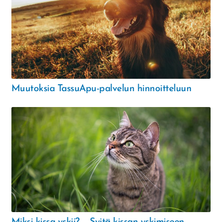
Muutoksia TassuApu-palvelun hinnoitteluun