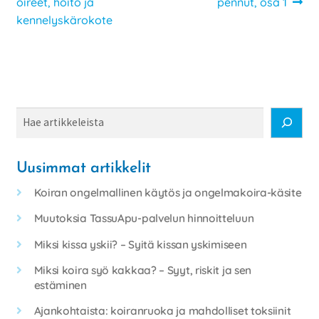
artikkeli
artikkeli:
oireet, hoito ja
pennut, osa 1
selaus
kennelyskärokote
Haku
Uusimmat artikkelit
Koiran ongelmallinen käytös ja ongelmakoira-käsite
Muutoksia TassuApu-palvelun hinnoitteluun
Miksi kissa yskii? – Syitä kissan yskimiseen
Miksi koira syö kakkaa? – Syyt, riskit ja sen
estäminen
Ajankohtaista: koiranruoka ja mahdolliset toksiinit