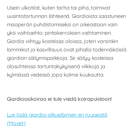
Usein ulkotilat, kuten tarha tai piha, toimivat
uusintatartunnan lähteenä. Giardioista saastuneen
maaperän puhdistamiseksi on oikeastaan vain
yksi vaihtoehto: pintakerroksen vaihtaminen.
Giardia viihtyy kosteissa oloissa, joten varsinkin
lammikot ja kasvillisuus ovat pihalla todennäköisiä
giardian säilymispaikkoja. Se säilyy kosteissa
olosuhteissa tartuntakykyisenä viikkoja ja
kylmässä vedessä jopa kolme kuukautta.
Giardioosikoiraa ei tule viedä koirapuistoon!
Lue lisää giardia-alkueläimen eri tyypeistä
(Movet)