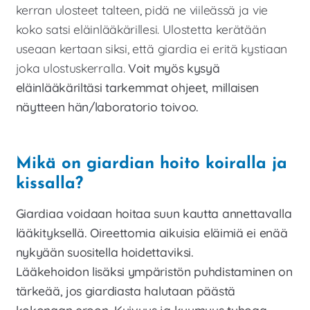
kerran ulosteet talteen, pidä ne viileässä ja vie
koko satsi eläinlääkärillesi. Ulostetta kerätään
useaan kertaan siksi, että giardia ei eritä kystiaan
joka ulostuskerralla.
Voit myös kysyä
eläinlääkäriltäsi tarkemmat ohjeet, millaisen
näytteen hän/laboratorio toivoo.
Mikä on giardian hoito koiralla ja
kissalla?
Giardiaa voidaan hoitaa suun kautta annettavalla
lääkityksellä. Oireettomia aikuisia eläimiä ei enää
nykyään suositella hoidettaviksi.
Lääkehoidon lisäksi ympäristön puhdistaminen on
tärkeää, jos giardiasta halutaan päästä
kokonaan eroon. Kuivuus ja kuumuus tuhoaa