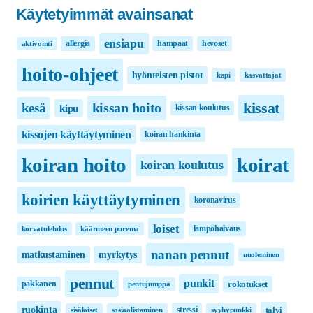
Käytetyimmät avainsanat
ensiapu
allergia
hampaat
hevoset
aktivointi
hoito-ohjeet
hyönteisten pistot
kapi
kasvattajat
kissat
kissan hoito
kesä
kipu
kissan koulutus
kissojen käyttäytyminen
koiran hankinta
koirat
koiran hoito
koiran koulutus
koirien käyttäytyminen
koronavirus
loiset
lämpöhalvaus
korvatulehdus
käärmeen purema
nanan pennut
matkustaminen
myrkytys
nuoleminen
pennut
punkit
pakkanen
rokotukset
pentujumppa
ruokinta
stressi
talvi
sisäloiset
sosiaalistaminen
syyhypunkki