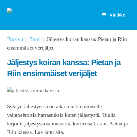
Siirry
Siirry
Valikko
navigointiin
sisältöön
Rekisteröidy
Etusivu
Blogi
Jäljestys koiran kanssa: Pietan ja Riin
ensimmäiset verijäljet
Kirjaudu sisään
Jäljestys koiran kanssa: Pietan ja
Etusivu
Riin ensimmäiset verijäljet
Laajen
Kenelle
alemm
tason
Laajen
Ominaisuudet
valikko
alemm
Syksyn lähestyessä on aika miettiä uimiselle
tason
Artikkelit
vaihtoehtoisia harrastuksia kuten jäljestystä. Tuulia
valikko
kirjoitti jäljestyskokemuksesta koiriensa Caran, Pietan ja
Hinnoittelu
Riin kanssa. Lue juttu alta.