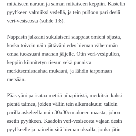
mittaiseen naruun ja saman mittaiseen keppiin. Kastelin
pyyhkeen valmiiksi vedellä, ja tein pulloon pari desiä
veri-vesiseosta (suhde 1:8).
Nappasin jalkaani sukulaiseni saappaat omieni sijasta,
koska toivoin näin jättäväni edes hieman vähemmän
omaa tuoksuani maahan jäljelle. Otin veri-vesipullon,
keppiin kiinnitetyn rievun sekä punaista
merkitsemisnauhaa mukaani, ja lähdin tarpomaan
metsään.
Päästyäni parisataa metriä pihapiiristä, merkitsin kaksi
pientä taimea, joiden väliin tein alkumakuun: talloin
parilla askeleella noin 30x30cm alueen maasta, johon
asetin pyyhkeen. Kaadoin veri-vesiseosta vajaan desin
pyyhkeelle ja painelin sitä hieman oksalla, jonka jätin