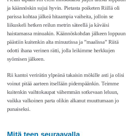
ja käännöskin sujui hyvin. Pietasta poiketen Riillä oli
parissa kohtaa jälkeä hitaampia vaiheita, jolloin se
liikuskeli hetken reilun metrin säteellä ja käväisi
haistamassa minuakin. Käännöskohdan jälkeen loppuun
päästiin kuitenkin alta minuutissa ja ”maalissa” Riitä
odotti ihana verinen rätti, jolla leikimme herkkujen
syömisen jälkeen.
Rii kantoi verirätin ylpeänä takaisin mökille asti ja olisi
voinut pitää aarteen itsellään pidempäänkin. Teimme
kuitenkin vaihtokaupat vähemmän sotkevaan leluun,
vaikka valkoinen parta olikin alkanut muuttumaan jo
punaiseksi.
Mitä teen seuraavalla