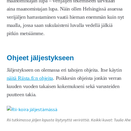
maanomistajan lupa – verijäljen tekemiseen tarvitaan
aina maanomistajan lupa. Näin ollen Helsingissä asuessa
verijäljen harrastaminen vaatii hieman enemmän kuin nyt
maalla, jossa saan sukulaisteni luvalla vedellä jälkiä
pitkin metsiämme.
Ohjeet jäljestykseen
Jäljestykseen on olemassa eri tahojen ohjeita. Itse käytin
näitä Riista.fi:n ohjeita
. Poikkesin ohjeista jonkin verran
kuuden vuoden takaisen kokemukseni sekä varusteiden
puutteen takia.
Rii tutkimassa jäljen lopusta löytynyttä verirättiä. Kaikki kuvat: Tuulia Ah