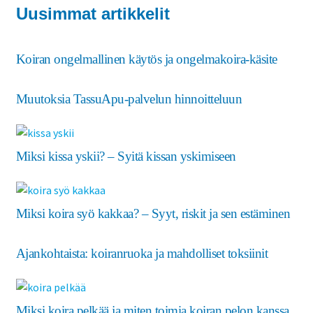
Uusimmat artikkelit
Koiran ongelmallinen käytös ja ongelmakoira-käsite
Muutoksia TassuApu-palvelun hinnoitteluun
Miksi kissa yskii? – Syitä kissan yskimiseen
Miksi koira syö kakkaa? – Syyt, riskit ja sen estäminen
Ajankohtaista: koiranruoka ja mahdolliset toksiinit
Miksi koira pelkää ja miten toimia koiran pelon kanssa