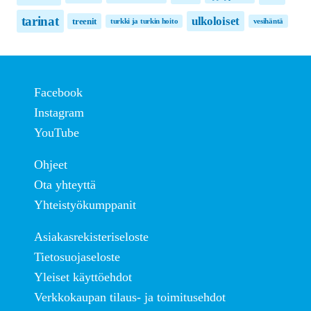
tarinat
ulkoloiset
treenit
turkki ja turkin hoito
vesihäntä
Facebook
Instagram
YouTube
Ohjeet
Ota yhteyttä
Yhteistyökumppanit
Asiakasrekisteriseloste
Tietosuojaseloste
Yleiset käyttöehdot
Verkkokaupan tilaus- ja toimitusehdot