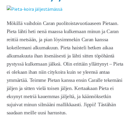
Mökillä vaihdoin Caran puolitoistavuotiaaseen Pietaan.
Pieta lähti heti nenä maassa kulkemaan minun ja Caran
reittiä metsään, ja pian löysimmekin Caran kanssa
kokeilemani alkumakuun. Pieta haisteli hetken aikaa
alkumakuuta ihan itsenäisesti ja lähti sitten töpöhäntä
pystyssä kulkemaan jälkeä. Olin erittäin yllättynyt – Pieta
ei olekaan ihan niin citykoira kuin se yleensä antaa
ymmärtää. Teimme Pietan kanssa ensin Caralle tekemäni
jäljen ja sitten vielä toisen jäljen. Kertaakaan Pieta ei
eksynyt metriä kauemmas jäljeltä, ja käännöksetkin
sujuivat minun silmääni mallikkaasti. Jippii! Tästähän
saadaan meille uusi harrastus.