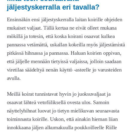
jäljestyskerralla eri tavalla?
Ensinnäkin ensi jäljestyskerralla laitan koirille ohjeiden
mukaiset valjaat. Tällä kertaa ne eivät olleet mukana
mökillä ja totesin, että koska koirani osaavat kulkea
pannassa vetämättä, uskallan kokeilla myös jäljestämistä
pitkässä hihnassa ja pannassa. Haluan koirien oppivan,
että jäljelle mennään tietyissä valjaissa, jolloin saadaan
viretilaa säädeltyä nenän käyttö -asteelle jo varusteiden
avulla.
Meillä koirat tunnistavat hyvin jo juoksuvaljaat ja
osaavat lähteä vetofiiliksellä ovesta ulos. Samoin
näyttelyhihnat luovat jo tietyn mielikuvan seuraavasta
toiminnasta koirille. Uskon, että ainakin hieman liian
innokkaana jäljen alkumakuulla poukkoilleelle Riille