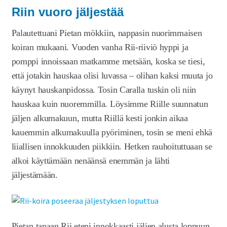
Riin vuoro jäljestää
Palautettuani Pietan mökkiin, nappasin nuorimmaisen
koiran mukaani. Vuoden vanha Rii-riiviö hyppi ja
pomppi innoissaan matkamme metsään, koska se tiesi,
että jotakin hauskaa olisi luvassa – olihan kaksi muuta jo
käynyt hauskanpidossa. Tosin Caralla tuskin oli niin
hauskaa kuin nuoremmilla. Löysimme Riille suunnatun
jäljen alkumakuun, mutta Riillä kesti jonkin aikaa
kauemmin alkumakuulla pyöriminen, tosin se meni ehkä
liiallisen innokkuuden piikkiin. Hetken rauhoituttuaan se
alkoi käyttämään nenäänsä enemmän ja lähti
jäljestämään.
Pietan tapaan Rii eteni innokkaasti jäljen alusta loppuun