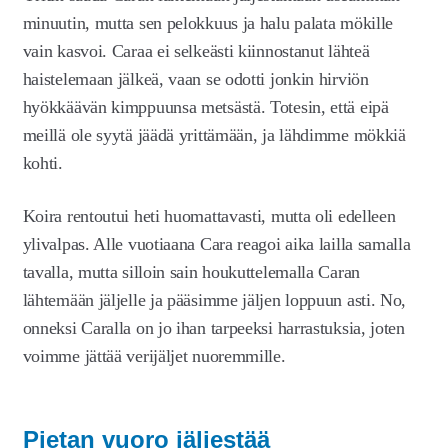
minuutin, mutta sen pelokkuus ja halu palata mökille
vain kasvoi. Caraa ei selkeästi kiinnostanut lähteä
haistelemaan jälkeä, vaan se odotti jonkin hirviön
hyökkäävän kimppuunsa metsästä. Totesin, että eipä
meillä ole syytä jäädä yrittämään, ja lähdimme mökkiä
kohti.
Koira rentoutui heti huomattavasti, mutta oli edelleen
ylivalpas. Alle vuotiaana Cara reagoi aika lailla samalla
tavalla, mutta silloin sain houkuttelemalla Caran
lähtemään jäljelle ja pääsimme jäljen loppuun asti. No,
onneksi Caralla on jo ihan tarpeeksi harrastuksia, joten
voimme jättää verijäljet nuoremmille.
Pietan vuoro jäljestää