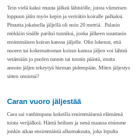
Tein vielä kaksi muuta jälkeä lähistölle, joista viimeisen
loppuun jätin myös kepin ja verirätin koiralle palkaksi.
Pituutta jokaisella jäljellä oli noin 20 metriä. Palasin
mökkiin sisälle pariksi tunniksi, jonka jälkeen suuntasin
ensimmäisen koiran kanssa jäljelle. Olin lukenut, että
nuoren tai kokemattoman koiran kanssa jäljen voi lähteä
vetämään jo puolen tunnin tai tunnin päästä, mutta
annoin jäljen tekeytyä hieman pidempään. Miten jäljestys
sitten onnistui?
Caran vuoro jäljestää
Cara sai vanhimpana kokeilla ensimmäisenä elämänsä
toista verijälkeä. Häntä heiluen ja nenä maassa etsimme
jonkin aikaa ensimmäistä alkumakuuta, joka lopulta