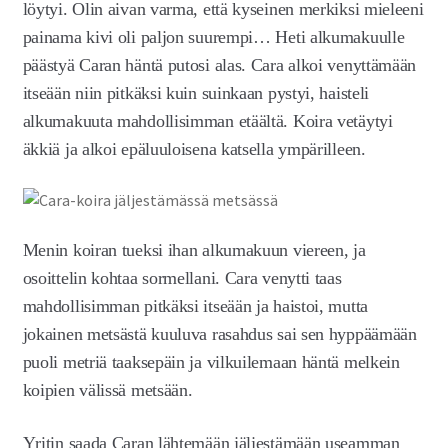
löytyi. Olin aivan varma, että kyseinen merkiksi mieleeni
painama kivi oli paljon suurempi… Heti alkumakuulle
päästyä Caran häntä putosi alas. Cara alkoi venyttämään
itseään niin pitkäksi kuin suinkaan pystyi, haisteli
alkumakuuta mahdollisimman etäältä. Koira vetäytyi
äkkiä ja alkoi
epäluuloisena katsella ympärilleen.
Menin koiran tueksi ihan alkumakuun viereen, ja
osoittelin kohtaa sormellani. Cara venytti taas
mahdollisimman pitkäksi itseään ja haistoi, mutta
jokainen metsästä kuuluva rasahdus sai sen hyppäämään
puoli metriä taaksepäin ja vilkuilemaan häntä melkein
koipien välissä metsään.
Yritin saada Caran lähtemään jäljestämään useamman