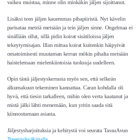
vaikea muistaa, minne olin minkäkin jäljen sijoittanut.
Lisäksi teen jäljen kauemmas pihapiiristä. Nyt kävelin
parisataa metriä metsään ja tein jäljen sinne. Ongelmaa ei
sinällään ollut, sillä pidin koirat sisätiloissa jäljen
tekeytymisajan. Illan mittaa koirat kuitenkin häipyivät
omatoimisesti muutaman kerran mökin pihalta metsään
haistelemaan mielenkiintoisia tuoksuja uudelleen.
Opin tästä jäljestyskerrasta myös sen, että selkeän
alkumakuun tekeminen kannattaa. Caran kohdalla oli
hyvä, että tiesin tarkalleen, mihin olen verta kaatanut ja
mistä jälki lähti menemään, kun yritin saada sitä
kiinnostumaan asiasta.
Jäljestysharjoituksia ja kehitystä voi seurata TassuAvun
Treenipäiväkirjalla
.