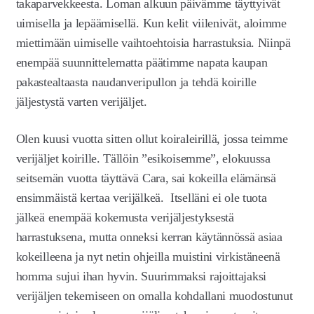
takaparvekkeesta. Loman alkuun päivämme täyttyivät
uimisella ja lepäämisellä. Kun kelit viilenivät, aloimme
miettimään uimiselle vaihtoehtoisia harrastuksia. Niinpä
enempää suunnittelematta päätimme napata kaupan
pakastealtaasta naudanveripullon ja tehdä koirille
jäljestystä varten verijäljet.
Olen kuusi vuotta sitten ollut koiraleirillä, jossa teimme
verijäljet koirille. Tällöin ”esikoisemme”, elokuussa
seitsemän vuotta täyttävä Cara, sai kokeilla elämänsä
ensimmäistä kertaa verijälkeä. Itselläni ei ole tuota
jälkeä enempää kokemusta verijäljestyksestä
harrastuksena, mutta onneksi kerran käytännössä asiaa
kokeilleena ja nyt netin ohjeilla muistini virkistäneenä
homma sujui ihan hyvin. Suurimmaksi rajoittajaksi
verijäljen tekemiseen on omalla kohdallani muodostunut