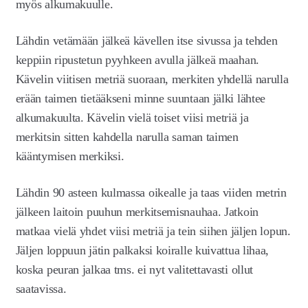
myös alkumakuulle.
Lähdin vetämään jälkeä kävellen itse sivussa ja tehden
keppiin ripustetun pyyhkeen avulla jälkeä maahan.
Kävelin viitisen metriä suoraan, merkiten yhdellä narulla
erään taimen tietääkseni minne suuntaan jälki lähtee
alkumakuulta. Kävelin vielä toiset viisi metriä ja
merkitsin sitten kahdella narulla saman taimen
kääntymisen merkiksi.
Lähdin 90 asteen kulmassa oikealle ja taas viiden metrin
jälkeen laitoin puuhun merkitsemisnauhaa. Jatkoin
matkaa vielä yhdet viisi metriä ja tein siihen jäljen lopun.
Jäljen loppuun jätin palkaksi koiralle kuivattua lihaa,
koska peuran jalkaa tms. ei nyt valitettavasti ollut
saatavissa.