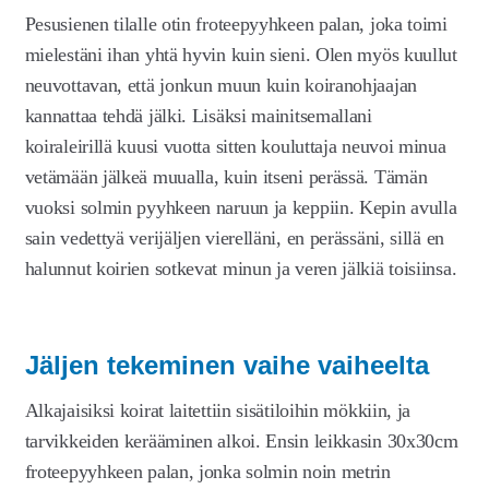
Pesusienen tilalle otin froteepyyhkeen palan, joka toimi
mielestäni ihan yhtä hyvin kuin sieni. Olen myös kuullut
neuvottavan, että jonkun muun kuin koiranohjaajan
kannattaa tehdä jälki. Lisäksi mainitsemallani
koiraleirillä kuusi vuotta sitten kouluttaja neuvoi minua
vetämään jälkeä muualla, kuin itseni perässä. Tämän
vuoksi solmin pyyhkeen naruun ja keppiin. Kepin avulla
sain vedettyä verijäljen vierelläni, en perässäni, sillä en
halunnut koirien sotkevat minun ja veren jälkiä toisiinsa.
Jäljen tekeminen vaihe vaiheelta
Alkajaisiksi koirat laitettiin sisätiloihin mökkiin, ja
tarvikkeiden kerääminen alkoi. Ensin leikkasin 30x30cm
froteepyyhkeen palan, jonka solmin noin metrin