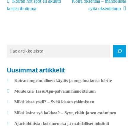
Artikkelien
Edellinen
Seuraava
Koiran hot spot eli akuutti
Koira oksentaa – mahdollisia
artikkeli
artikkeli:
selaus
kostea ihottuma
syitä oksenteluun
Haku
Uusimmat artikkelit
Koiran ongelmallinen käytös ja ongelmakoira-käsite
Muutoksia TassuApu-palvelun hinnoitteluun
Miksi kissa yskii? – Syitä kissan yskimiseen
Miksi koira syö kakkaa? – Syyt, riskit ja sen estäminen
Ajankohtaista: koiranruoka ja mahdolliset toksiinit