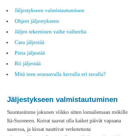
Laajen
Meistä
Jäljestykseen valmistautuminen
alemm
tason
Laajen
Kauppa
Ohjeet jäljestykseen
valikko
alemm
Jäljen tekeminen vaihe vaiheelta
tason
valikko
Cara jäljestää
Pieta jäljestää
Rii jäljestää
Mitä teen seuraavalla kerralla eri tavalla?
Jäljestykseen valmistautuminen
Suuntasimme jokunen viikko sitten lomailemaan mökille
Itä-Suomeen. Koirat saavat olla kaiket päivät vapaana
saaressa, ja kissat nauttivat verkotetusta