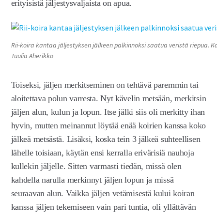
erityisistä jäljestysvaljaista on apua.
Rii-koira kantaa jäljestyksen jälkeen palkinnoksi saatua veristä riepua. Ka
Tuulia Aherikko
Toiseksi, jäljen merkitseminen on tehtävä paremmin tai
aloitettava polun varresta. Nyt kävelin metsään, merkitsin
jäljen alun, kulun ja lopun. Itse jälki siis oli merkitty ihan
hyvin, mutten meinannut löytää enää koirien kanssa koko
jälkeä metsästä. Lisäksi, koska tein 3 jälkeä suhteellisen
lähelle toisiaan, käytän ensi kerralla erivärisiä nauhoja
kullekin jäljelle. Sitten varmasti tiedän, missä olen
kahdella narulla merkinnyt jäljen lopun ja missä
seuraavan alun. Vaikka jäljen vetämisestä kului koiran
kanssa jäljen tekemiseen vain pari tuntia, oli yllättävän