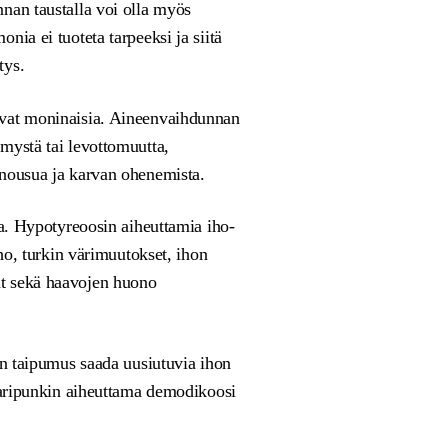
nan taustalla voi olla myös
nia ei tuoteta tarpeeksi ja siitä
tys.
ovat moninaisia. Aineenvaihdunnan
mystä tai levottomuutta,
nnousua ja karvan ohenemista.
ta. Hypotyreoosin aiheuttamia iho-
iho, turkin värimuutokset, ihon
t sekä haavojen huono
on taipumus saada uusiutuvia ihon
ikaripunkin aiheuttama demodikoosi