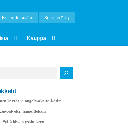
Kirjaudu sisään
Rekisteröidy
istä
Kauppa
kkelit
nen käytös ja ongelmakoira-käsite
u-palvelun hinnoitteluun
 – Syitä kissan yskimiseen