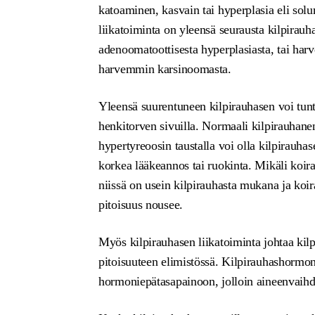
katoaminen, kasvain tai hyperplasia eli sol
liikatoiminta on yleensä seurausta kilpira
adenoomatoottisesta hyperplasiasta, tai ha
harvemmin karsinoomasta.
Yleensä suurentuneen kilpirauhasen voi tunt
henkitorven sivuilla. Normaali kilpirauhanen 
hypertyreoosin taustalla voi olla kilpirauha
korkea lääkeannos tai ruokinta. Mikäli koir
niissä on usein kilpirauhasta mukana ja koi
pitoisuus nousee.
Myös kilpirauhasen liikatoiminta johtaa kil
pitoisuuteen elimistössä. Kilpirauhashormon
hormoniepätasapainoon, jolloin aineenvaihdu