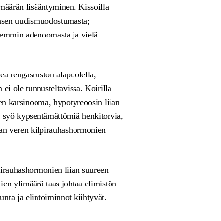
umäärän lisääntyminen. Kissoilla
uhasen uudismuodostumasta;
rvemmin adenoomasta ja vielä
ea rengasruston alapuolella,
ei ole tunnusteltavissa. Koirilla
sen karsinooma, hypotyreoosin liian
a syö kypsentämättömiä henkitorvia,
ran veren kilpirauhashormonien
pirauhashormonien liian suureen
ien ylimäärä taas johtaa elimistön
nta ja elintoiminnot kiihtyvät.