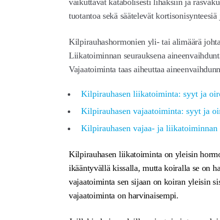
vaikuttavat katabolisesti lihaksiin ja rasva
tuotantoa sekä säätelevät kortisonisynteesiä 
Kilpirauhashormonien yli- tai alimäärä joh
Liikatoiminnan seurauksena aineenvaihdunta 
Vajaatoiminta taas aiheuttaa aineenvaihdunn
Kilpirauhasen liikatoiminta: syyt ja oir
Kilpirauhasen vajaatoiminta: syyt ja oi
Kilpirauhasen vajaa- ja liikatoiminnan
Kilpirauhasen liikatoiminta on yleisin hor
ikääntyvällä kissalla, mutta koiralla se on 
vajaatoiminta sen sijaan on koiran yleisin si
vajaatoiminta on harvinaisempi.