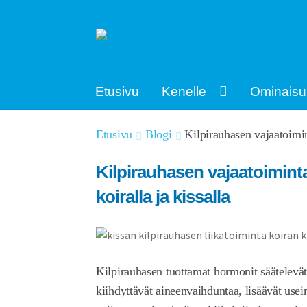
Siirry
Siirry
navigointiin
sisältöön
Etusivu
Kenelle
Ominaisu
Etusivu
Blogi
Kilpirauhasen vajaatoimint
Kilpirauhasen vajaatoiminta 
koiralla ja kissalla
Kilpirauhasen tuottamat hormonit säätelevä
kiihdyttävät aineenvaihduntaa, lisäävät use