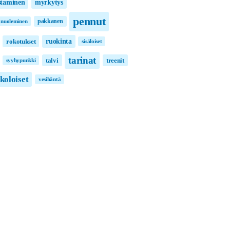
taminen
myrkytys
pennut
pakkanen
nuoleminen
ruokinta
rokotukset
sisäloiset
tarinat
talvi
treenit
syyhypunkki
lkoloiset
vesihäntä