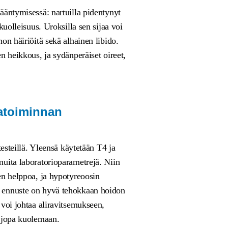
ääntymisessä: nartuilla pidentynyt
kuolleisuus. Uroksilla sen sijaa voi
on häiriöitä sekä alhainen libido.
n heikkous, ja sydänperäiset oireet,
katoiminnan
testeillä. Yleensä käytetään T4 ja
uita laboratorioparametrejä. Niin
en helppoa, ja hypotyreoosin
 ennuste on hyvä tehokkaan hoidon
 voi johtaa aliravitsemukseen,
a jopa kuolemaan.