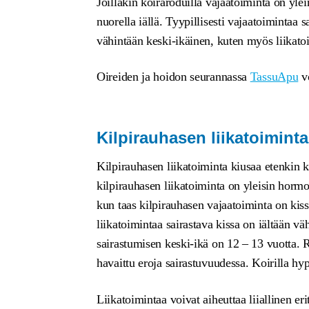
Joillakin koiraroduilla vajaatoiminta on yle
nuorella iällä. Tyypillisesti vajaatoimintaa s
vähintään keski-ikäinen, kuten myös liikatoi
Oireiden ja hoidon seurannassa
TassuApu
vo
Kilpirauhasen liikatoiminta
Kilpirauhasen liikatoiminta kiusaa etenkin ki
kilpirauhasen liikatoiminta on yleisin horm
kun taas kilpirauhasen vajaatoiminta on kiss
liikatoimintaa sairastava kissa on iältään vä
sairastumisen keski-ikä on 12 – 13 vuotta. R
havaittu eroja sairastuvuudessa. Koirilla hy
Liikatoimintaa voivat aiheuttaa liiallinen er