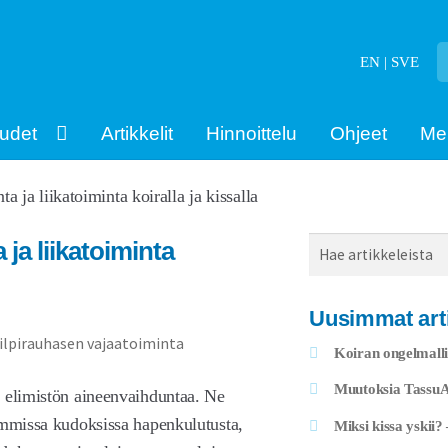
EN | SVE
udet
Artikkelit
Hinnoittelu
Ohjeet
Me
a ja liikatoiminta koiralla ja kissalla
ja liikatoiminta
Haku
Uusimmat arti
Koiran ongelmalli
Muutoksia TassuAp
t elimistön aineenvaihduntaa. Ne
immissa kudoksissa hapenkulutusta,
Miksi kissa yskii?