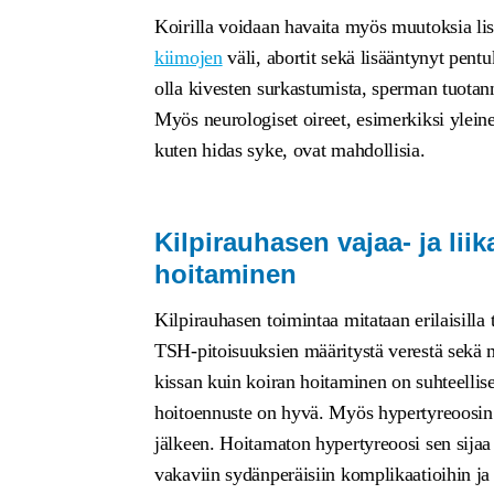
Koirilla voidaan havaita myös muutoksia lis
kiimojen
väli, abortit sekä lisääntynyt pentu
olla kivesten surkastumista, sperman tuotann
Myös neurologiset oireet, esimerkiksi yleine
kuten hidas syke, ovat mahdollisia.
Kilpirauhasen vajaa- ja lii
hoitaminen
Kilpirauhasen toimintaa mitataan erilaisilla 
TSH-pitoisuuksien määritystä verestä sekä m
kissan kuin koiran hoitaminen on suhteellis
hoitoennuste on hyvä. Myös hypertyreoosin
jälkeen. Hoitamaton hypertyreoosi sen sijaa
vakaviin sydänperäisiin komplikaatioihin j