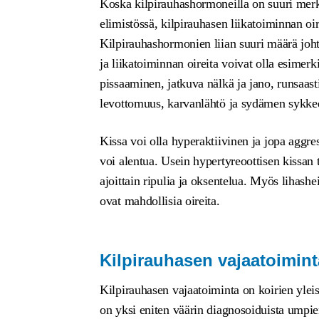
Koska kilpirauhashormoneilla on suuri mer
elimistössä, kilpirauhasen liikatoiminnan oi
Kilpirauhashormonien liian suuri määrä joh
ja liikatoiminnan oireita voivat olla esimerk
pissaaminen, jatkuva nälkä ja jano, runsaas
levottomuus, karvanlähtö ja sydämen sykk
Kissa voi olla hyperaktiivinen ja jopa aggres
voi alentua. Usein hypertyreoottisen kissan t
ajoittain ripulia ja oksentelua. Myös lihash
ovat mahdollisia oireita.
Kilpirauhasen vajaatoimint
Kilpirauhasen vajaatoiminta on koirien yleis
on yksi eniten väärin diagnosoiduista umpier