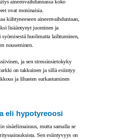
kitys aineenvaihdunnassa koko
reet ovat moninaisia.
taa kiihtyneeseen aineenvaihduntaan,
iksi lisääntynyt juominen ja
ti syömisestä huolimatta laihtuminen,
een nouseminen.
siivinen, ja sen stressinsietokyky
urkki on takkuinen ja sillä esiintyy
eikkous ja lihasten surkastuminen
a eli hypotyreoosi
in sisäelinsairaus, mutta samalla se
ityssairauksista. Sen esiintyvyys on