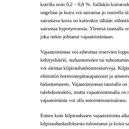
koirilla noin 0,2 – 0,8 %. Joillakin koirarod
ongelma ja koira voi sairastua jo nuorella iä
sairastava koira on kuitenkin iältään vähint
sairastaa hypotyreoosia. Yleensä taustalla o
joka onkin johtanut vajaatoimintaan.
Vajaatoimintaa voi aiheuttaa reservien lopp
kehityshäiriö, surkastuminen tai tuhoutumi
voi alentaa kilpirauhashormoniarvoja. Kilp
elimistön hormoniepätasapainoon ja aineen
hidastumiseen. Vajaatoiminnan taustalla o
tulehdusreaktio, mutta vajaatoiminnalla on 
vajaatoiminta voi olla autoimmuunisairaus.
Ennen kuin kilpirauhasen vajaatoiminta alka
kilpirauhaskudoksesta tuhoutunut ja koira saa