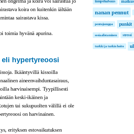
inen ongelma ja koira voi sairastua jo
matkus
lämpöhalvaus
airastava koira on kuitenkin iältään
nanan pennut
mintaa sairastava kissa.
punkit
pentujumppa
i toimia hyvänä apurina.
stressi
sosiaalistaminen
u
turkki ja turkin hoito
 eli hypertyreoosi
ssoja. Ikääntyvillä kissoilla
onaalinen aineenvaihduntasairaus,
oilla harvinaisempi. Tyypillisesti
hintään keski-ikäinen ja
otujen tai sukupuolten välillä ei ole
pertyreoosi on harvinainen.
itys, erityksen estovaikutuksen