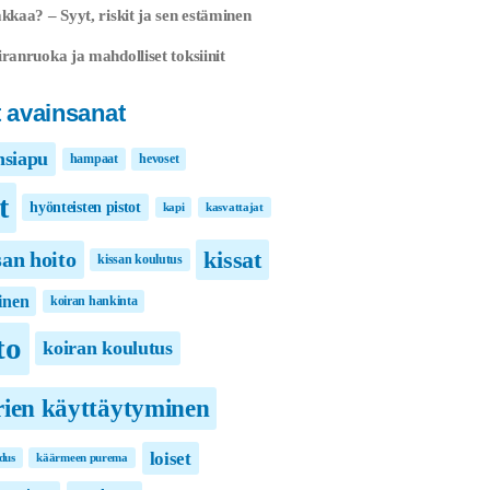
kkaa? – Syyt, riskit ja sen estäminen
ranruoka ja mahdolliset toksiinit
 avainsanat
nsiapu
hampaat
hevoset
t
hyönteisten pistot
kapi
kasvattajat
kissat
san hoito
kissan koulutus
inen
koiran hankinta
to
koiran koulutus
rien käyttäytyminen
loiset
dus
käärmeen purema