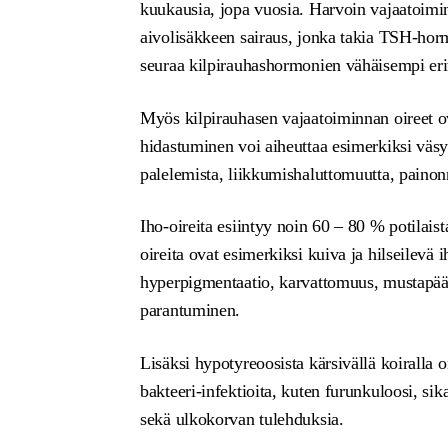
kuukausia, jopa vuosia. Harvoin vajaatoimin
aivolisäkkeen sairaus, jonka takia TSH-hormo
seuraa kilpirauhashormonien vähäisempi eri
Myös kilpirauhasen vajaatoiminnan oireet 
hidastuminen voi aiheuttaa esimerkiksi väsy
palelemista, liikkumishaluttomuutta, paino
Iho-oireita esiintyy noin 60 – 80 % potilais
oireita ovat esimerkiksi kuiva ja hilseilevä 
hyperpigmentaatio, karvattomuus, mustapää
parantuminen.
Lisäksi hypotyreoosista kärsivällä koiralla 
bakteeri-infektioita, kuten furunkuloosi, s
sekä ulkokorvan tulehduksia.