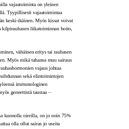
uilla vajaatoiminta on yleinen
llä. Tyypillisesti vajaatoimintaa
ään keski-ikäinen. Myös kissat voivat
n kilpirauhasen liikatoiminnan hoito,
uminen, vähäinen eritys tai rauhasen
nen. Myös mikä tahansa muu sairaus
irauhashormonien vajaus johtaa
vaihdunnan sekä elintoimintojen
n yleensä immunologinen
myös geneettistä taustaa –
a kunnolla oireilla, on jo noin 75%
ttaa olla ollut sairas jo useita