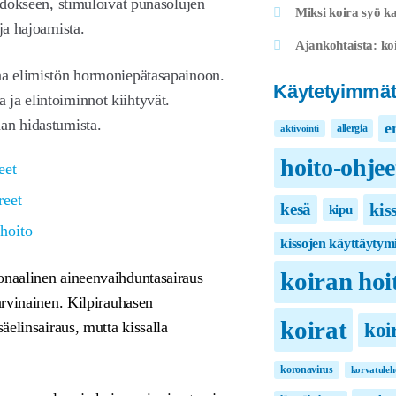
kudokseen, stimuloivat punasolujen
Miksi koira syö ka
ja hajoamista.
Ajankohtaista: koi
taa elimistön hormoniepätasapainoon.
Käytetyimmät
ja elintoiminnot kiihtyvät.
an hidastumista.
e
allergia
aktivointi
hoito-ohjee
eet
reet
kis
kesä
kipu
 hoito
kissojen käyttäytym
koiran hoi
monaalinen aineenvaihduntasairaus
harvinainen. Kilpirauhasen
koirat
säelinsairaus, mutta kissalla
koi
koronavirus
korvatuleh