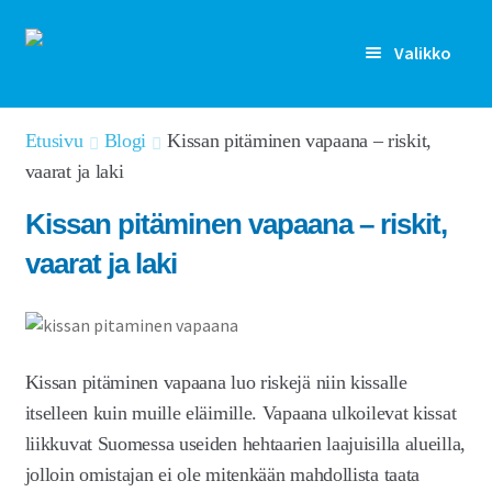
Siirry
Siirry
Valikko
navigointiin
sisältöön
Rekisteröidy
Etusivu
Blogi
Kissan pitäminen vapaana – riskit,
vaarat ja laki
Kirjaudu sisään
Kissan pitäminen vapaana – riskit,
Etusivu
vaarat ja laki
Laajen
Kenelle
alemm
tason
Laajen
Ominaisuudet
valikko
alemm
Kissan pitäminen vapaana luo riskejä niin kissalle
tason
Artikkelit
itselleen kuin muille eläimille. Vapaana ulkoilevat kissat
valikko
liikkuvat Suomessa useiden hehtaarien laajuisilla alueilla,
Hinnoittelu
jolloin omistajan ei ole mitenkään mahdollista taata