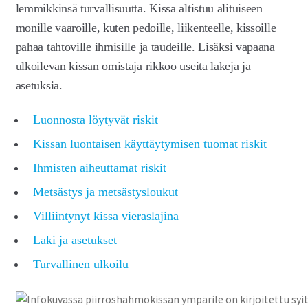
Laajen
lemmikkinsä turvallisuutta. Kissa altistuu alituiseen
Meistä
alemm
monille vaaroille, kuten pedoille, liikenteelle, kissoille
tason
Laajen
Kauppa
pahaa tahtoville ihmisille ja taudeille. Lisäksi vapaana
valikko
alemm
ulkoilevan kissan omistaja rikkoo useita lakeja ja
tason
asetuksia.
valikko
Luonnosta löytyvät riskit
Kissan luontaisen käyttäytymisen tuomat riskit
Ihmisten aiheuttamat riskit
Metsästys ja metsästysloukut
Villiintynyt kissa vieraslajina
Laki ja asetukset
Turvallinen ulkoilu