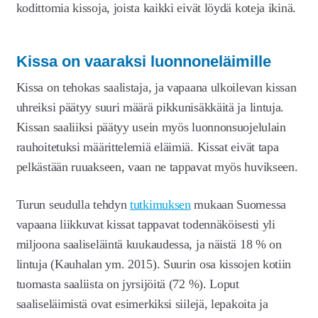
kodittomia kissoja, joista kaikki eivät löydä koteja ikinä.
Kissa on vaaraksi luonnoneläimille
Kissa on tehokas saalistaja, ja vapaana ulkoilevan kissan
uhreiksi päätyy suuri määrä pikkunisäkkäitä ja lintuja.
Kissan saaliiksi päätyy usein myös luonnonsuojelulain
rauhoitetuksi määrittelemiä eläimiä. Kissat eivät tapa
pelkästään ruuakseen, vaan ne tappavat myös huvikseen.
Turun seudulla tehdyn
tutkimuksen
mukaan Suomessa
vapaana liikkuvat kissat tappavat todennäköisesti yli
miljoona saaliseläintä kuukaudessa, ja näistä 18 % on
lintuja (Kauhalan ym. 2015). Suurin osa kissojen kotiin
tuomasta saaliista on jyrsijöitä (72 %). Loput
saaliseläimistä ovat esimerkiksi siilejä, lepakoita ja