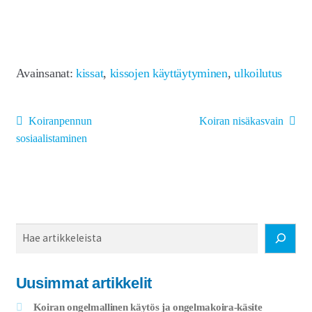
Avainsanat:
kissat
,
kissojen käyttäytyminen
,
ulkoilutus
Artikkelien
Edellinen
Seuraava
Koiranpennun
Koiran nisäkasvain
artikkeli
artikkeli:
selaus
sosiaalistaminen
Haku
Uusimmat artikkelit
Koiran ongelmallinen käytös ja ongelmakoira-käsite