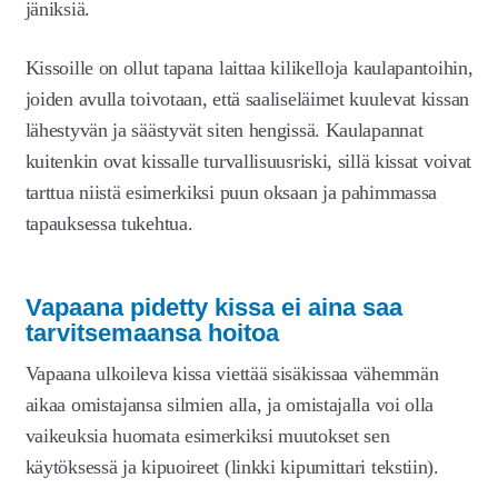
jäniksiä.
Kissoille on ollut tapana laittaa kilikelloja kaulapantoihin,
joiden avulla toivotaan, että saaliseläimet kuulevat kissan
lähestyvän ja säästyvät siten hengissä. Kaulapannat
kuitenkin ovat kissalle turvallisuusriski, sillä kissat voivat
tarttua niistä esimerkiksi puun oksaan ja pahimmassa
tapauksessa tukehtua.
Vapaana pidetty kissa ei aina saa
tarvitsemaansa hoitoa
Vapaana ulkoileva kissa viettää sisäkissaa vähemmän
aikaa omistajansa silmien alla, ja omistajalla voi olla
vaikeuksia huomata esimerkiksi muutokset sen
käytöksessä ja kipuoireet (linkki kipumittari tekstiin).