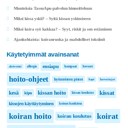
Muutoksia TassuApu-palvelun hinnoitteluun
Miksi kissa yskii? – Syitä kissan yskimiseen
Miksi koira syö kakkaa? – Syyt, riskit ja sen estäminen
Ajankohtaista: koiranruoka ja mahdolliset toksiinit
Käytetyimmät avainsanat
ensiapu
allergia
hampaat
hevoset
aktivointi
hoito-ohjeet
hyönteisten pistot
kapi
kasvattajat
kissat
kissan hoito
kesä
kipu
kissan koulutus
kissojen käyttäytyminen
koiran hankinta
koirat
koiran hoito
koiran koulutus