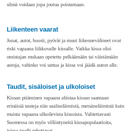
silmä voidaan jopa joutua poistamaan.
Liikenteen vaarat
Junat, autot, bussit, pyörät ja muut liikennevälineet ovat
riski vapaana liikkuvalle kissalle. Vaikka kissa olisi
omistajan mukaan opetettu pelkäämään tai väistämään
autoja, vahinko voi sattua ja kissa voi jäädä auton alle.
Taudit, sisäloiset ja ulkoloiset
Kissan pitäminen vapaana altistaa kissan saamaan
erinäisiä tauteja niin saaliseläimistä, metsäneläimistä kuin
muista vapaana ulkoilevista kissoista. Valitettavasti
Suomessa on myös villiintyneitä kissapopulaatioita,
joissa taudit rehottavat.