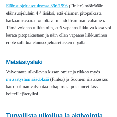
Eläinsuojeluasetuksessa 396/1996
(Finlex) määrätään
eläinsuojelulain 4 § lisäksi, että eläimen pitopaikasta
karkaamisvaaran on oltava mahdollisimman vähäinen.
Tämä voidaan tulkita niin, että vapaana liikkuva kissa voi
karata pitopaikastaan ja näin ollen vapaana liikkuminen
ei ole sallittua eläinsuojeluasetuksen nojalla.
Metsästyslaki
Valvomatta ulkoilevan kissan omistaja rikkoo myös
metsästyslain säädöksiä
(Finlex) ja Suomen riistakeskus
katsoo ilman valvontaa pihapiiristä poistuneet kissat
heitteillejätetyiksi.
Turvallista ulkoilua ja aktivointia