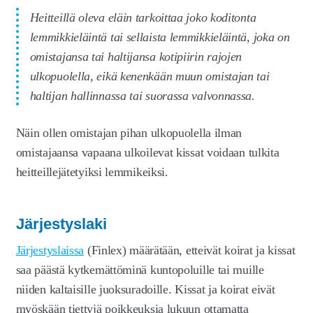
Heitteillä oleva eläin tarkoittaa joko koditonta
lemmikkieläintä tai sellaista lemmikkieläintä, joka on
omistajansa tai haltijansa kotipiirin rajojen
ulkopuolella, eikä kenenkään muun omistajan tai
haltijan hallinnassa tai suorassa valvonnassa.
Näin ollen omistajan pihan ulkopuolella ilman
omistajaansa vapaana ulkoilevat kissat voidaan tulkita
heitteillejätetyiksi lemmikeiksi.
Järjestyslaki
Järjestyslaissa
(Finlex) määrätään, etteivät koirat ja kissat
saa päästä kytkemättöminä kuntopoluille tai muille
niiden kaltaisille juoksuradoille. Kissat ja koirat eivät
myöskään tiettyjä poikkeuksia lukuun ottamatta