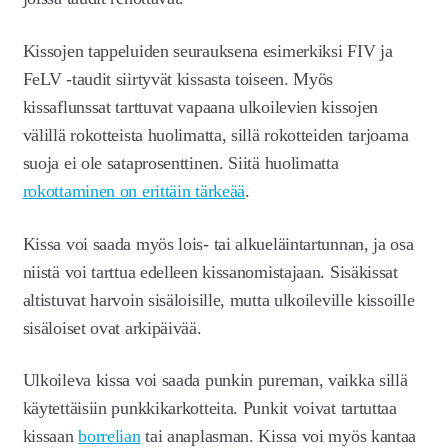
Kissojen tappeluiden seurauksena esimerkiksi FIV ja
FeLV -taudit siirtyvät kissasta toiseen. Myös
kissaflunssat tarttuvat vapaana ulkoilevien kissojen
välillä rokotteista huolimatta, sillä rokotteiden tarjoama
suoja ei ole sataprosenttinen. Siitä huolimatta
rokottaminen on erittäin tärkeää
.
Kissa voi saada myös lois- tai alkueläintartunnan, ja osa
niistä voi tarttua edelleen kissanomistajaan. Sisäkissat
altistuvat harvoin sisäloisille, mutta ulkoileville kissoille
sisäloiset ovat arkipäivää.
Ulkoileva kissa voi saada punkin pureman, vaikka sillä
käytettäisiin punkkikarkotteita. Punkit voivat tartuttaa
kissaan
borrelian
tai anaplasman. Kissa voi myös kantaa