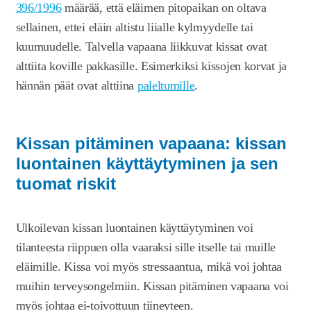
396/1996
määrää, että eläimen pitopaikan on oltava
sellainen, ettei eläin altistu liialle kylmyydelle tai
kuumuudelle. Talvella vapaana liikkuvat kissat ovat
alttiita koville pakkasille. Esimerkiksi kissojen korvat ja
hännän päät ovat alttiina
paleltumille
.
Kissan pitäminen vapaana: kissan
luontainen käyttäytyminen ja sen
tuomat riskit
Ulkoilevan kissan luontainen käyttäytyminen voi
tilanteesta riippuen olla vaaraksi sille itselle tai muille
eläimille. Kissa voi myös stressaantua, mikä voi johtaa
muihin terveysongelmiin. Kissan pitäminen vapaana voi
myös johtaa ei-toivottuun tiineyteen.