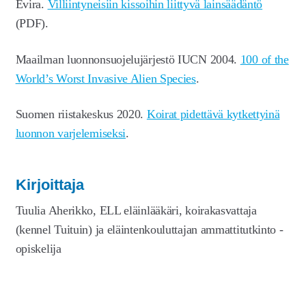
Evira.
Villiintyneisiin kissoihin liittyvä lainsäädäntö
(PDF).
Maailman luonnonsuojelujärjestö IUCN 2004.
100 of the
World’s Worst Invasive Alien Species
.
Suomen riistakeskus 2020.
Koirat pidettävä kytkettyinä
luonnon varjelemiseksi
.
Kirjoittaja
Tuulia Aherikko, ELL eläinlääkäri, koirakasvattaja
(kennel Tuituin) ja eläintenkouluttajan ammattitutkinto -
opiskelija