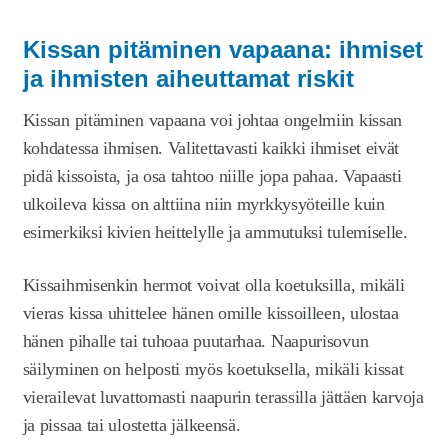
Kissan pitäminen vapaana: ihmiset
ja ihmisten aiheuttamat riskit
Kissan pitäminen vapaana voi johtaa ongelmiin kissan
kohdatessa ihmisen. Valitettavasti kaikki ihmiset eivät
pidä kissoista, ja osa tahtoo niille jopa pahaa. Vapaasti
ulkoileva kissa on alttiina niin myrkkysyöteille kuin
esimerkiksi kivien heittelylle ja ammutuksi tulemiselle.
Kissaihmisenkin hermot voivat olla koetuksilla, mikäli
vieras kissa uhittelee hänen omille kissoilleen, ulostaa
hänen pihalle tai tuhoaa puutarhaa. Naapurisovun
säilyminen on helposti myös koetuksella, mikäli kissat
vierailevat luvattomasti naapurin terassilla jättäen karvoja
ja pissaa tai ulostetta jälkeensä.