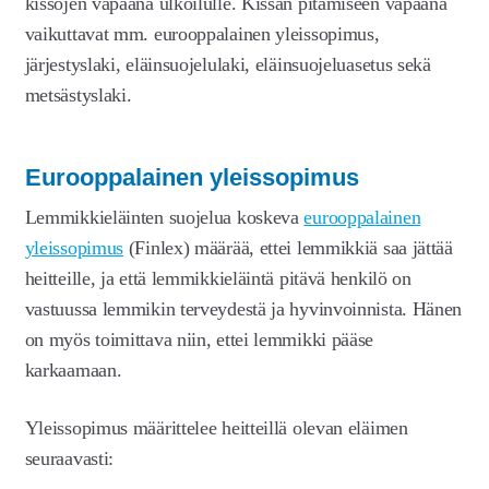
kissojen vapaana ulkoilulle. Kissan pitämiseen vapaana
vaikuttavat mm. eurooppalainen yleissopimus,
järjestyslaki, eläinsuojelulaki, eläinsuojeluasetus sekä
metsästyslaki.
Eurooppalainen yleissopimus
Lemmikkieläinten suojelua koskeva
eurooppalainen
yleissopimus
(Finlex) määrää, ettei lemmikkiä saa jättää
heitteille, ja että lemmikkieläintä pitävä henkilö on
vastuussa lemmikin terveydestä ja hyvinvoinnista. Hänen
on myös toimittava niin, ettei lemmikki pääse
karkaamaan.
Yleissopimus määrittelee heitteillä olevan eläimen
seuraavasti: