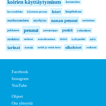
koirien käyttäytyminen
koronavirus
loiset
lämpöhalvaus
korvatulehdus
käärmeen purema
nanan pennut
matkustaminen
myrkytys
nuoleminen
pennut
punkit
pakkanen
rokotukset
pentujumppa
ruokinta
stressi
talvi
sisäloiset
sosiaalistaminen
syyhypunkki
tarinat
ulkoloiset
treenit
turkki ja turkin hoito
vesihäntä
Facebook
Instagram
YouTube
Ohjeet
Ota yhteyttä