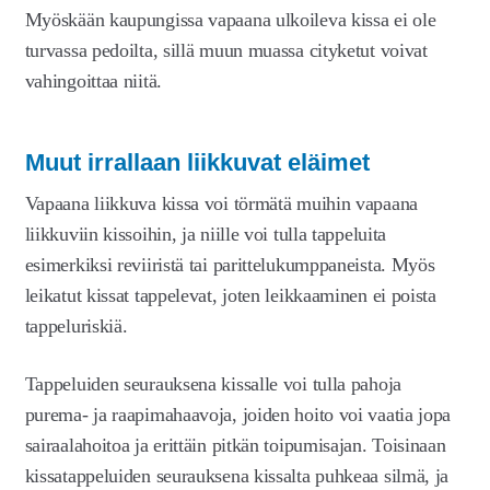
Myöskään kaupungissa vapaana ulkoileva kissa ei ole
turvassa pedoilta, sillä muun muassa cityketut voivat
vahingoittaa niitä.
Muut irrallaan liikkuvat eläimet
Vapaana liikkuva kissa voi törmätä muihin vapaana
liikkuviin kissoihin, ja niille voi tulla tappeluita
esimerkiksi reviiristä tai parittelukumppaneista. Myös
leikatut kissat tappelevat, joten leikkaaminen ei poista
tappeluriskiä.
Tappeluiden seurauksena kissalle voi tulla pahoja
purema- ja raapimahaavoja, joiden hoito voi vaatia jopa
sairaalahoitoa ja erittäin pitkän toipumisajan. Toisinaan
kissatappeluiden seurauksena kissalta puhkeaa silmä, ja