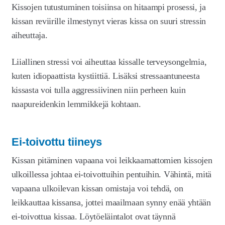
Kissojen tutustuminen toisiinsa on hitaampi prosessi, ja
kissan reviirille ilmestynyt vieras kissa on suuri stressin
aiheuttaja.
Liiallinen stressi voi aiheuttaa kissalle terveysongelmia,
kuten idiopaattista kystiittiä. Lisäksi stressaantuneesta
kissasta voi tulla aggressiivinen niin perheen kuin
naapureidenkin lemmikkejä kohtaan.
Ei-toivottu tiineys
Kissan pitäminen vapaana voi leikkaamattomien kissojen
ulkoillessa johtaa ei-toivottuihin pentuihin. Vähintä, mitä
vapaana ulkoilevan kissan omistaja voi tehdä, on
leikkauttaa kissansa, jottei maailmaan synny enää yhtään
ei-toivottua kissaa. Löytöeläintalot ovat täynnä