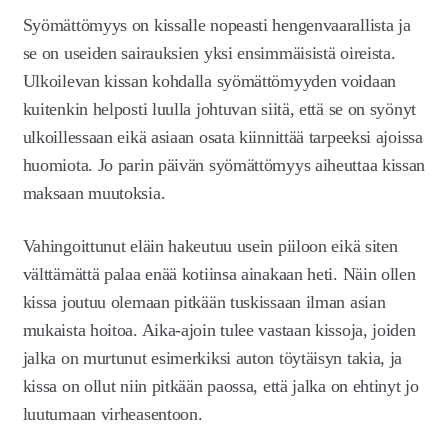
Syömättömyys on kissalle nopeasti hengenvaarallista ja
se on useiden sairauksien yksi ensimmäisistä oireista.
Ulkoilevan kissan kohdalla syömättömyyden voidaan
kuitenkin helposti luulla johtuvan siitä, että se on syönyt
ulkoillessaan eikä asiaan osata kiinnittää tarpeeksi ajoissa
huomiota. Jo parin päivän syömättömyys aiheuttaa kissan
maksaan muutoksia.
Vahingoittunut eläin hakeutuu usein piiloon eikä siten
välttämättä palaa enää kotiinsa ainakaan heti. Näin ollen
kissa joutuu olemaan pitkään tuskissaan ilman asian
mukaista hoitoa. Aika-ajoin tulee vastaan kissoja, joiden
jalka on murtunut esimerkiksi auton töytäisyn takia, ja
kissa on ollut niin pitkään paossa, että jalka on ehtinyt jo
luutumaan virheasentoon.