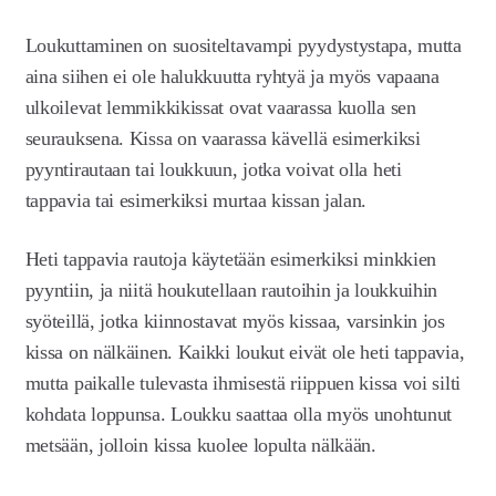
Loukuttaminen on suositeltavampi pyydystystapa, mutta
aina siihen ei ole halukkuutta ryhtyä ja myös vapaana
ulkoilevat lemmikkikissat ovat vaarassa kuolla sen
seurauksena. Kissa on vaarassa kävellä esimerkiksi
pyyntirautaan tai loukkuun, jotka voivat olla heti
tappavia tai esimerkiksi murtaa kissan jalan.
Heti tappavia rautoja käytetään esimerkiksi minkkien
pyyntiin, ja niitä houkutellaan rautoihin ja loukkuihin
syöteillä, jotka kiinnostavat myös kissaa, varsinkin jos
kissa on nälkäinen. Kaikki loukut eivät ole heti tappavia,
mutta paikalle tulevasta ihmisestä riippuen kissa voi silti
kohdata loppunsa. Loukku saattaa olla myös unohtunut
metsään, jolloin kissa kuolee lopulta nälkään.