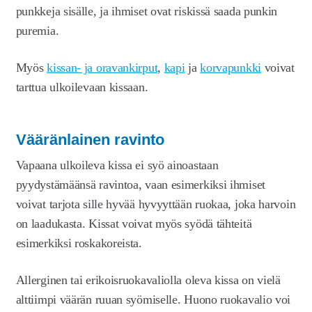
punkkeja sisälle, ja ihmiset ovat riskissä saada punkin
puremia.
Myös
kissan- ja oravankirput
,
kapi
ja
korvapunkki
voivat
tarttua ulkoilevaan kissaan.
Vääränlainen ravinto
Vapaana ulkoileva kissa ei syö ainoastaan
pyydystämäänsä ravintoa, vaan esimerkiksi ihmiset
voivat tarjota sille hyvää hyvyyttään ruokaa, joka harvoin
on laadukasta. Kissat voivat myös syödä tähteitä
esimerkiksi roskakoreista.
Allerginen tai erikoisruokavaliolla oleva kissa on vielä
alttiimpi väärän ruuan syömiselle. Huono ruokavalio voi