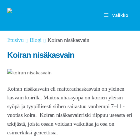
Siirry
Siirry
Valikko
navigointiin
sisältöön
Rekisteröidy
Etusivu
Blogi
Koiran nisäkasvain
Kirjaudu sisään
Koiran nisäkasvain
Etusivu
Laajen
Kenelle
alemm
Koiran nisäkasvain eli maitorauhaskasvain on yleinen
tason
Laajen
Ominaisuudet
kasvain koirilla. Maitorauhassyöpä on koirien yleisin
valikko
alemm
syöpä ja tyypillisesti siihen sairastuu vanhempi 7–11 -
tason
Artikkelit
vuotias koira. Koiran nisäkasvainriski riippuu useasta eri
valikko
tekijästä, joista osaan voidaan vaikuttaa ja osa on
Hinnoittelu
esimerkiksi geneettisiä.