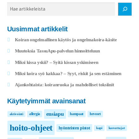
Haku
Uusimmat artikkelit
Koiran ongelmallinen käytös ja ongelmakoira-käsite
Muutoksia TassuApu-palvelun hinnoitteluun
Miksi kissa yskii? – Syitä kissan yskimiseen
Miksi koira syö kakkaa? – Syyt, riskit ja sen estäminen
Ajankohtaista: koiranruoka ja mahdolliset toksiinit
Käytetyimmät avainsanat
ensiapu
allergia
hampaat
hevoset
aktivointi
hoito-ohjeet
hyönteisten pistot
kapi
kasvattajat