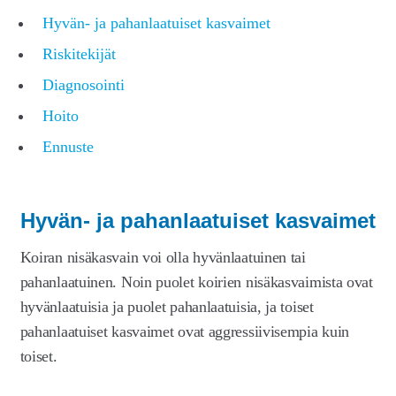
Laajen
Meistä
Hyvän- ja pahanlaatuiset kasvaimet
alemm
tason
Riskitekijät
Laajen
Kauppa
valikko
alemm
Diagnosointi
tason
Hoito
valikko
Ennuste
Hyvän- ja pahanlaatuiset kasvaimet
Koiran nisäkasvain voi olla hyvänlaatuinen tai
pahanlaatuinen. Noin puolet koirien nisäkasvaimista ovat
hyvänlaatuisia ja puolet pahanlaatuisia, ja toiset
pahanlaatuiset kasvaimet ovat aggressiivisempia kuin
toiset.