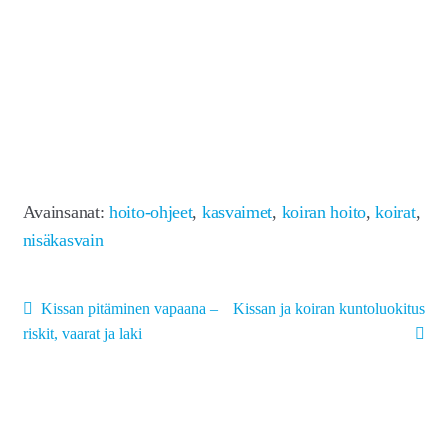
Avainsanat:
hoito-ohjeet
,
kasvaimet
,
koiran hoito
,
koirat
,
nisäkasvain
Artikkelien
Edellinen
Seuraava
Kissan pitäminen vapaana –
Kissan ja koiran kuntoluokitus
artikkeli
artikkeli:
selaus
riskit, vaarat ja laki