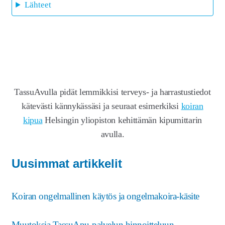
Lähteet
TassuAvulla pidät lemmikkisi terveys- ja harrastustiedot
kätevästi kännykässäsi ja seuraat esimerkiksi
koiran
kipua
Helsingin yliopiston kehittämän kipumittarin
avulla.
Uusimmat artikkelit
Koiran ongelmallinen käytös ja ongelmakoira-käsite
Muutoksia TassuApu-palvelun hinnoitteluun