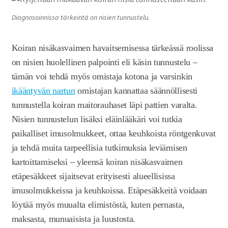
Diagnosoinnissa tärkeintä on nisien tunnustelu.
Koiran nisäkasvaimen havaitsemisessa tärkeässä roolissa
on nisien huolellinen palpointi eli käsin tunnustelu –
tämän voi tehdä myös omistaja kotona ja varsinkin
ikääntyvän nartun
omistajan kannattaa säännöllisesti
tunnustella koiran maitorauhaset läpi pattien varalta.
Nisien tunnustelun lisäksi eläinlääkäri voi tutkia
paikalliset imusolmukkeet, ottaa keuhkoista röntgenkuvat
ja tehdä muita tarpeellisia tutkimuksia leviämisen
kartoittamiseksi – yleensä koiran nisäkasvaimen
etäpesäkkeet sijaitsevat erityisesti alueellisissa
imusolmukkeissa ja keuhkoissa. Etäpesäkkeitä voidaan
löytää myös muualta elimistöstä, kuten pernasta,
maksasta, munuaisista ja luustosta.