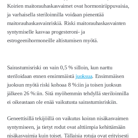
Koirien maitorauhaskasvaimet ovat hormoniriippuvaisia,
ja varhaisella steriloinnilla voidaan pienentää
maitorauhaskasvainriskiä. Riski maitorauhaskasvainten
syntymiselle kasvaa progesteroni- ja
estrogeenihormoneille altistumisen myötä.
Sairastumisriski on vain 0,5 % silloin, kun narttu
steriloidaan ennen ensimmäistä
juoksua
. Ensimmäisen
juoksun myötä riski kohoaa 8 %:iin ja toisen juoksun
jälkeen 26 %:iin. Sitä myöhemmin tehdyllä steriloinnilla
ei oikeastaan ole enää vaikutusta sairastumisriskiin.
Geneettisillä tekijöillä on vaikutus koiran nisäkasvaimen
syntymiseen, ja tietyt rodut ovat alttiimpia kehittämään
nisäkasvaimia kuin toiset. Tällaisia rotuja ovat erityisesti