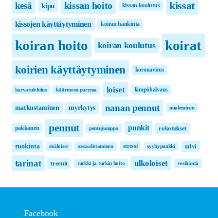
kissat
kissan hoito
kesä
kipu
kissan koulutus
kissojen käyttäytyminen
koiran hankinta
koirat
koiran hoito
koiran koulutus
koirien käyttäytyminen
koronavirus
loiset
lämpöhalvaus
korvatulehdus
käärmeen purema
nanan pennut
matkustaminen
myrkytys
nuoleminen
pennut
punkit
pakkanen
rokotukset
pentujumppa
ruokinta
stressi
talvi
sisäloiset
sosiaalistaminen
syyhypunkki
tarinat
ulkoloiset
treenit
turkki ja turkin hoito
vesihäntä
Facebook