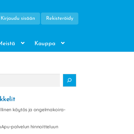
Kirjaudu sisään
Rekisteröidy
Meistä
Kauppa
kkelit
linen käytös ja ongelmakoira-
Apu-palvelun hinnoitteluun