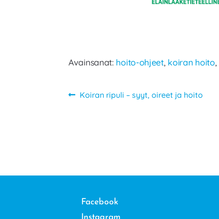
Avainsanat:
hoito-ohjeet
,
koiran hoito
Artikkelien
Edellinen
Koiran ripuli – syyt, oireet ja hoito
artikkeli
selaus
Facebook
Instagram