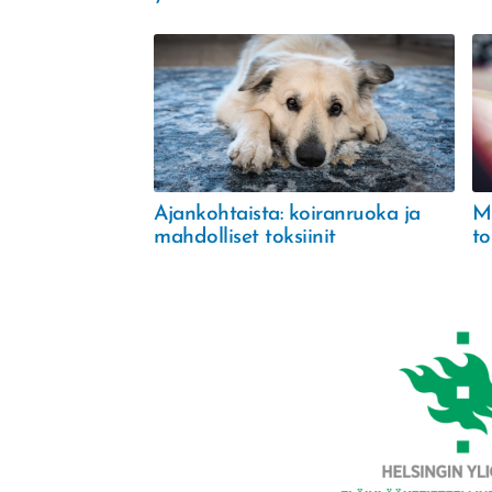
Ajankohtaista: koiranruoka ja
Mi
mahdolliset toksiinit
to