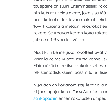
tautipaine on suuri. Ensimmäisellä rok
niin kutsuttu nelosrokote, joka sisältä
penikkatautia, tarttuvaa maksatulehd
16-viikkoisena annetaan nelosrokottee
rokote. Seuraavan kerran koira rokot
jatkossa 1-3 vuoden välein.
Muut kuin kennelyskä rokotteet ovat v
koiralla kolme vuotta, mutta kennelys
Eläinlääkäri merkitsee rokotukset esim
rekisteritodistukseen, passiin tai erilli
Nykyään on koiranomistajille tarjolla my
kirjaustapoja, kuten TassuApu, josta 
sähköpostiin
ennen rokotusten umpeut