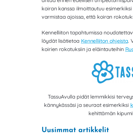
koiran kanssa ilmoittautuu esimerkiksi
varmistaa ajoissa, että koiran rokotuks
Kennelliiton tapahtumissa noudatetta
löydät lisätietoa
Kennelliiton ohjeista
.
koirien rokotuksiin ja eläintauteihin
Ruo
TassuAvulla pidät lemmikkisi terveys
kännykässäsi ja seuraat esimerkiksi
k
kehittämän kipumit
Uusimmat artikkelit