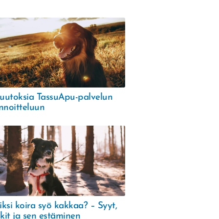
uutoksia TassuApu-palvelun
nnoitteluun
ksi koira syö kakkaa? – Syyt,
skit ja sen estäminen