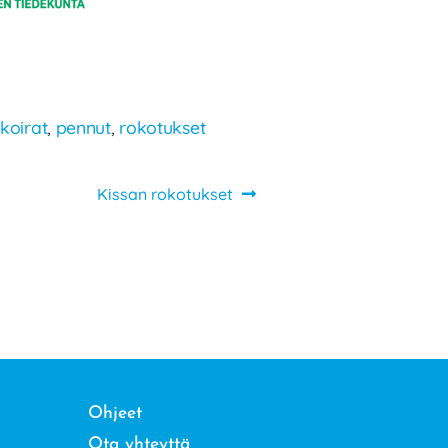
,
koirat
,
pennut
,
rokotukset
Seuraava
Kissan rokotukset
artikkeli:
Ohjeet
Ota yhteyttä