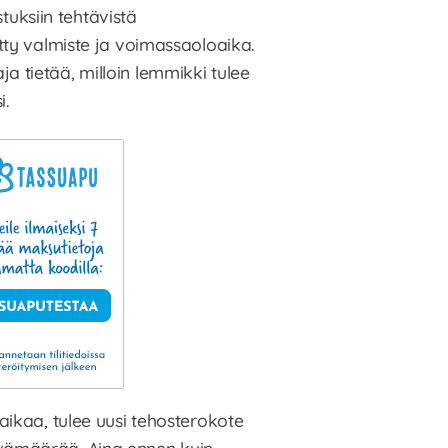
stuksiin tehtävistä
tty valmiste ja voimassaoloaika.
 tietää, milloin lemmikki tulee
i.
aikaa, tulee uusi tehosterokote
vämäärää. Aina ennen kuin