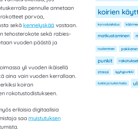
otuskerralla pennulle annetaan
koirien käy
ä rokotteet parvoa,
usta sekä
kennelyskää
vastaan.
korvatulehdus
käärme
n tehosterokote sekä rabies-
matkustaminen
m
etaan vuoden päästä ja
nuoleminen
pakkane
punkit
rokotukse
oimassa yli vuoden ikäisellä
stressi
syyhypunkki
kä aina vain vuoden kerrallaan.
ul
erkiksi koiran
turkki ja turkin hoito
seen rokotustodistukseen.
ös erilaisia digitaalisia
omistaja saa
muistutuksen
umista.