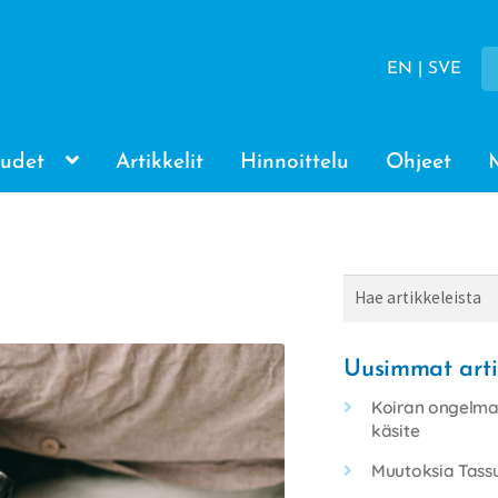
EN | SVE
udet
Artikkelit
Hinnoittelu
Ohjeet
Haku
Uusimmat arti
Koiran ongelmal
käsite
Muutoksia Tassu