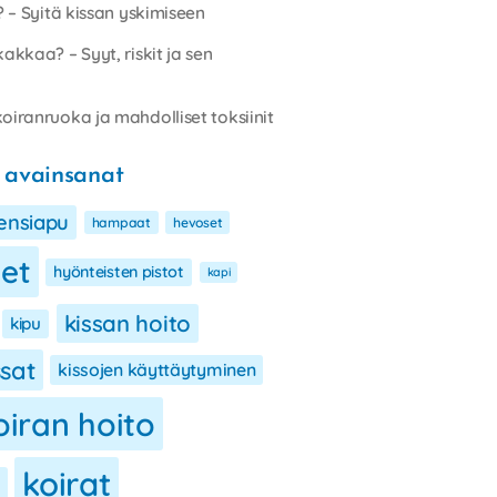
i? – Syitä kissan yskimiseen
kakkaa? – Syyt, riskit ja sen
oiranruoka ja mahdolliset toksiinit
 avainsanat
ensiapu
hampaat
hevoset
eet
hyönteisten pistot
kapi
kissan hoito
kipu
ssat
kissojen käyttäytyminen
oiran hoito
koirat