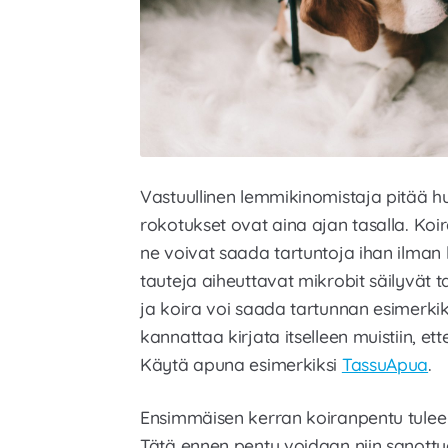
Vastuullinen lemmikinomistaja pitää huo
rokotukset ovat aina ajan tasalla. Koi
ne voivat saada tartuntoja ihan ilman
tauteja aiheuttavat mikrobit säilyvät 
ja koira voi saada tartunnan esimerki
kannattaa kirjata itselleen muistiin, 
Käytä apuna esimerkiksi
TassuApua
.
Ensimmäisen kerran koiranpentu tulee r
Tätä ennen pentu voidaan niin sanottu