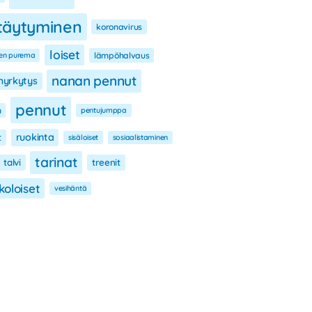
ttäytyminen
koronavirus
loiset
en purema
lämpöhalvaus
nanan pennut
yrkytys
pennut
n
pentujumppa
ruokinta
t
sisäloiset
sosiaalistaminen
tarinat
talvi
treenit
koloiset
vesihäntä