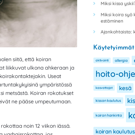
Miksi kissa yski
Miksi koira syö 
estäminen
Ajankohtaista: k
Käytetyimmät
len siitä, että koiran
aktivointi
allergia
rat liikkuvat ulkona ahkeraan ja
hoito-ohj
 koirakontaktejakin. Useat
tartuntakykyisinä ympäristössä
kesä
kasvattajat
ksi metsästä. Koiran rokotukset
ki
etteivät ne pääse umpeutumaan.
kissan koulutus
k
koiran hankinta
okottaa noin 12 viikon iässä.
koiran koulutus
a varhaisrokottaa, jos