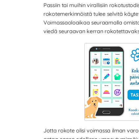
Passiin tai muihin virallisiin rokotustodi
rokotemerkinnöistä tulee selvitä käyte
Voimassaoloaikaa seuraamalla omistaja
viedä seuraavan kerran rokotettavaks
Jotta rokote olisi voimassa ilman varo
antaa ennen edellisen umpeutumispäi