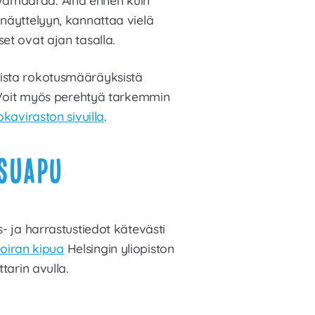
 näyttelyyn, kannattaa vielä
et ovat ajan tasalla.
vista rokotusmääräyksistä
 Voit myös perehtyä tarkemmin
kaviraston sivuilla
.
- ja harrastustiedot kätevästi
oiran kipua
Helsingin yliopiston
tarin avulla.