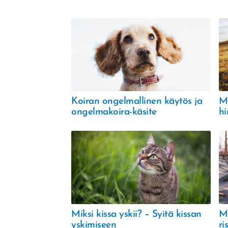
Koiran ongelmallinen käytös ja
M
ongelmakoira-käsite
hi
Miksi kissa yskii? – Syitä kissan
Mi
yskimiseen
ri