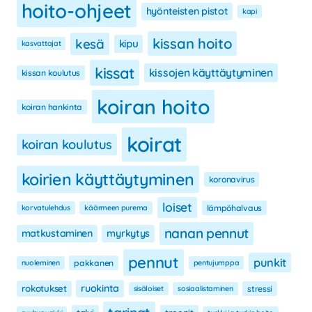
hoito-ohjeet
hyönteisten pistot
kapi
kissan hoito
kesä
kipu
kasvattajat
kissat
kissojen käyttäytyminen
kissan koulutus
koiran hoito
koiran hankinta
koirat
koiran koulutus
koirien käyttäytyminen
koronavirus
loiset
korvatulehdus
käärmeen purema
lämpöhalvaus
nanan pennut
matkustaminen
myrkytys
pennut
punkit
nuoleminen
pakkanen
pentujumppa
ruokinta
rokotukset
sisäloiset
sosiaalistaminen
stressi