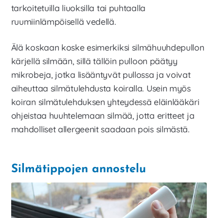
tarkoitetuilla liuoksilla tai puhtaalla
ruumiinlämpöisellä vedellä.
Älä koskaan koske esimerkiksi silmähuuhdepullon
kärjellä silmään, sillä tällöin pulloon päätyy
mikrobeja, jotka lisääntyvät pullossa ja voivat
aiheuttaa silmätulehdusta koiralla. Usein myös
koiran silmätulehduksen yhteydessä eläinlääkäri
ohjeistaa huuhtelemaan silmää, jotta eritteet ja
mahdolliset allergeenit saadaan pois silmästä.
Silmätippojen annostelu