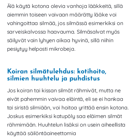
Älä käytä kotona olevia vanhoja lääkkeitä, sillä
aiemmin toiseen vaivaan määrätty lääke voi
vahingoittaa silmää, jos silmässä esimerkiksi on
sarveiskalvossa haavauma. Silmäsalvat myös
säilyvät vain lyhyen aikaa hyvinä, sillä niihin
pesiytyy helposti mikrobeja.
Koiran silmätulehdus: kotihoito,
silmien huuhtelu ja puhdistus
Jos koiran tai kissan silmät rähmivät, mutta ne
eivät pahemmin vaivaa eläintä, eli se ei hankaa
tai siristä silmiään, voi hoitoa yrittää ensin kotona.
Joskus esimerkiksi katupöly saa eläimen silmät
rähmimään. Huuhtelun lisäksi on usein aiheellista
käyttää säilöntäaineettomia