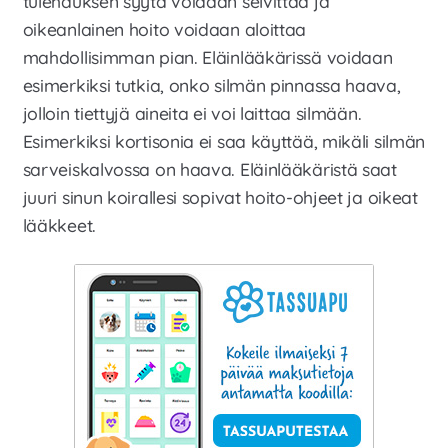
tulehduksen syytä voidaan selvittää ja
oikeanlainen hoito voidaan aloittaa
mahdollisimman pian. Eläinlääkärissä voidaan
esimerkiksi tutkia, onko silmän pinnassa haava,
jolloin tiettyjä aineita ei voi laittaa silmään.
Esimerkiksi kortisonia ei saa käyttää, mikäli silmän
sarveiskalvossa on haava. Eläinlääkäristä saat
juuri sinun koirallesi sopivat hoito-ohjeet ja oikeat
lääkkeet.