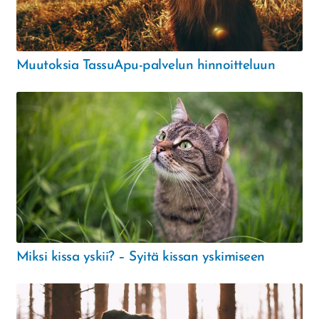
Muutoksia TassuApu-palvelun hinnoitteluun
Miksi kissa yskii? – Syitä kissan yskimiseen