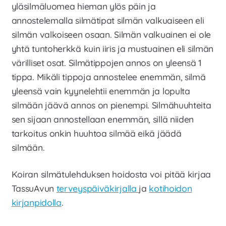
yläsilmäluomea hieman ylös päin ja
annostelemalla silmätipat silmän valkuaiseen eli
silmän valkoiseen osaan. Silmän valkuainen ei ole
yhtä tuntoherkkä kuin iiris ja mustuainen eli silmän
värilliset osat. Silmätippojen annos on yleensä 1
tippa. Mikäli tippoja annostelee enemmän, silmä
yleensä vain kyynelehtii enemmän ja lopulta
silmään jäävä annos on pienempi. Silmähuuhteita
sen sijaan annostellaan enemmän, sillä niiden
tarkoitus onkin huuhtoa silmää eikä jäädä
silmään.
Koiran silmätulehduksen hoidosta voi pitää kirjaa
TassuAvun
terveyspäiväkirjalla
ja
kotihoidon
kirjanpidolla
.