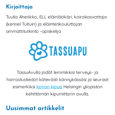
Kirjoittaja
Tuulia Aherikko, ELL eläinlääkäri, koirakasvattaja
(kennel Tuituin) ja eläintenkouluttajan
ammattitutkinto -opiskelija
TassuAvulla pidät lemmikkisi terveys- ja
harrastustiedot kätevästi kännykässäsi ja seuraat
esimerkiksi
koiran kipua
Helsingin yliopiston
kehittämän kipumittarin avulla.
Uusimmat artikkelit