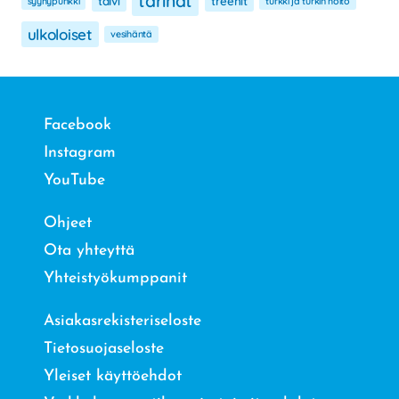
tarinat
talvi
treenit
syyhypunkki
turkki ja turkin hoito
ulkoloiset
vesihäntä
Facebook
Instagram
YouTube
Ohjeet
Ota yhteyttä
Yhteistyökumppanit
Asiakasrekisteriseloste
Tietosuojaseloste
Yleiset käyttöehdot