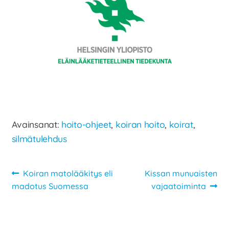
Avainsanat:
hoito-ohjeet
,
koiran hoito
,
koirat
,
silmätulehdus
Artikkelien
Edellinen
Seuraava
Koiran matolääkitys eli
Kissan munuaisten
artikkeli
artikkeli:
madotus Suomessa
vajaatoiminta
selaus