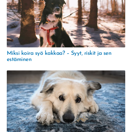
Miksi koira syö kakkaa? – Syyt, riskit ja sen
estäminen