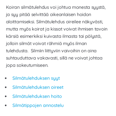
Laajen
Meistä
Koiran silmätulehdus voi johtua monesta syystä,
alemm
ja syy pitää selvittää oikeanlaisen hoidon
tason
Laajen
Kauppa
aloittamiseksi. Silmätulehdus oireilee näkyvästi,
valikko
alemm
mutta myös koirat ja kissat voivat ihmisen tavoin
tason
kärsiä esimerkiksi kuivasta ilmasta tai pölystä,
valikko
jolloin silmät voivat rähmiä myös ilman
tulehdusta. Silmiin liittyviin vaivoihin on aina
suhtauduttava vakavasti, sillä ne voivat johtaa
jopa sokeutumiseen.
Silmätulehduksen syyt
Silmätulehduksen oireet
Silmätulehduksen hoito
Silmätippojen annostelu