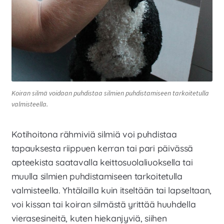
Koiran silmä voidaan puhdistaa silmien puhdistamiseen tarkoitetulla
valmisteella.
Kotihoitona rähmiviä silmiä voi puhdistaa
tapauksesta riippuen kerran tai pari päivässä
apteekista saatavalla keittosuolaliuoksella tai
muulla silmien puhdistamiseen tarkoitetulla
valmisteella. Yhtälailla kuin itseltään tai lapseltaan,
voi kissan tai koiran silmästä yrittää huuhdella
vierasesineitä, kuten hiekanjyviä, siihen