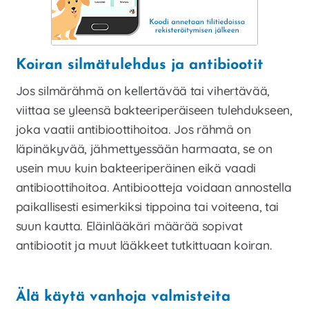
Koiran silmätulehdus ja antibiootit
Jos silmärähmä on kellertävää tai vihertävää,
viittaa se yleensä bakteeriperäiseen tulehdukseen,
joka vaatii antibioottihoitoa. Jos rähmä on
läpinäkyvää, jähmettyessään harmaata, se on
usein muu kuin bakteeriperäinen eikä vaadi
antibioottihoitoa. Antibiootteja voidaan annostella
paikallisesti esimerkiksi tippoina tai voiteena, tai
suun kautta. Eläinlääkäri määrää sopivat
antibiootit ja muut lääkkeet tutkittuaan koiran.
Älä käytä vanhoja valmisteita