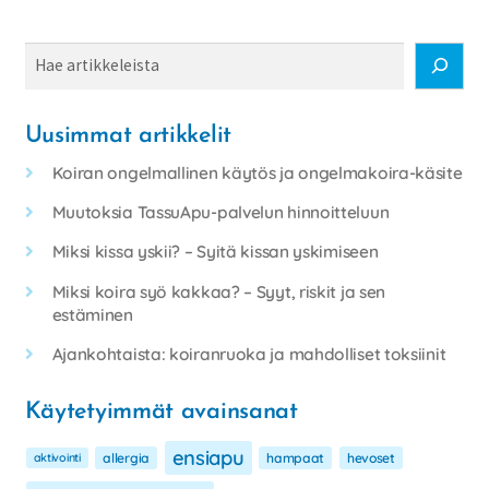
Haku
Uusimmat artikkelit
Koiran ongelmallinen käytös ja ongelmakoira-käsite
Muutoksia TassuApu-palvelun hinnoitteluun
Miksi kissa yskii? – Syitä kissan yskimiseen
Miksi koira syö kakkaa? – Syyt, riskit ja sen
estäminen
Ajankohtaista: koiranruoka ja mahdolliset toksiinit
Käytetyimmät avainsanat
ensiapu
aktivointi
allergia
hampaat
hevoset