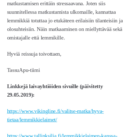
matkustamisen erittäin stressaavana. Joten siis
suunnitellessa matkustamista ulkomaille, kannattaa
lemmikkiä totuttaa jo etukäteen erilaisiin tilanteisiin ja
olosuhteisiin. Näin matkaaminen on miellyttävää sekä
omistajalle että lemmikille.
Hyviä reissuja toivottaen,
TassuApu-tiimi
Linkkejä laivayhtiöiden sivuille (päivitetty
29.05.2019):
https://www.vikingline.fi/valitse-matka/hyva-
tietaa/lemmikkielaimet/
https://www.tallinksilja.fi/lemmikkielaimen-kanssa-