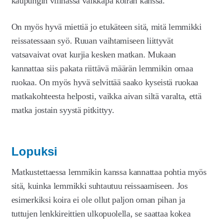
kaupungin vilinässä vaikkapa koiran kanssa.
On myös hyvä miettiä jo etukäteen sitä, mitä lemmikki
reissatessaan syö. Ruuan vaihtamiseen liittyvät
vatsavaivat ovat kurjia kesken matkan. Mukaan
kannattaa siis pakata riittävä määrän lemmikin omaa
ruokaa. On myös hyvä selvittää saako kyseistä ruokaa
matkakohteesta helposti, vaikka aivan siltä varalta, että
matka jostain syystä pitkittyy.
Lopuksi
Matkustettaessa lemmikin kanssa kannattaa pohtia myös
sitä, kuinka lemmikki suhtautuu reissaamiseen. Jos
esimerkiksi koira ei ole ollut paljon oman pihan ja
tuttujen lenkkireittien ulkopuolella, se saattaa kokea