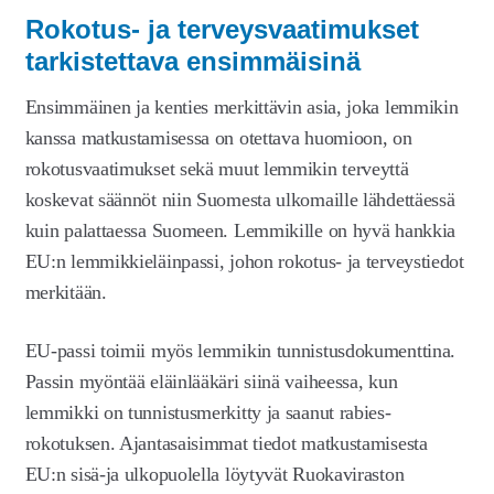
Laajen
Meistä
Rokotus- ja terveysvaatimukset
alemm
tarkistettava ensimmäisinä
tason
Laajen
Kauppa
valikko
alemm
Ensimmäinen ja kenties merkittävin asia, joka lemmikin
tason
kanssa matkustamisessa on otettava huomioon, on
valikko
rokotusvaatimukset sekä muut lemmikin terveyttä
koskevat säännöt niin Suomesta ulkomaille lähdettäessä
kuin palattaessa Suomeen. Lemmikille on hyvä hankkia
EU:n lemmikkieläinpassi, johon rokotus- ja terveystiedot
merkitään.
EU-passi toimii myös lemmikin tunnistusdokumenttina.
Passin myöntää eläinlääkäri siinä vaiheessa, kun
lemmikki on tunnistusmerkitty ja saanut rabies-
rokotuksen. Ajantasaisimmat tiedot matkustamisesta
EU:n sisä-ja ulkopuolella löytyvät Ruokaviraston