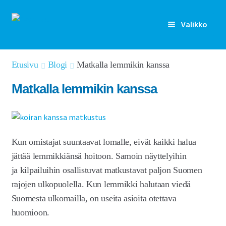
Siirry
Siirry
Valikko
navigointiin
sisältöön
Rekisteröidy
Etusivu
Blogi
Matkalla lemmikin kanssa
Kirjaudu sisään
Matkalla lemmikin kanssa
Etusivu
Laajen
Kenelle
alemm
Kun omistajat suuntaavat lomalle, eivät kaikki halua
tason
Laajen
jättää lemmikkiänsä hoitoon. Samoin näyttelyihin
Ominaisuudet
valikko
alemm
ja kilpailuihin osallistuvat matkustavat paljon Suomen
tason
Artikkelit
rajojen ulkopuolella. Kun lemmikki halutaan viedä
valikko
Suomesta ulkomailla, on useita asioita otettava
Hinnoittelu
huomioon.