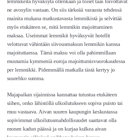
lemmikeitä hyväksytä ollenkaan ja toiset taas toivottavat
ne avosylin vastaan. On siis tärkeää varausta tehdessä
mainita mukana matkustavasta lemmikistä ja selvittää
myös etukäteen se, mitä lemmikin majoittuminen
maksaa. Useimmat lemmikit hyväksyvät hotellit
velottavat vähintään siivousmaksun lemmikin kanssa
majoituttaessa. Tämä maksu voi olla pahimmillaan
muutamia kymmeniä euroja majoittumisvuorokaudessa
per lemmikki. Pidemmällä matkalla tästä kertyy jo
suurehko summa.
Majapaikan sijainnissa kannattaa tutustua etukäteen
siihen, onko lähistöllä ulkoilutukseen sopiva puisto tai
muu vastaava. Aivan suuren kaupungin keskustassa
sopivimmat ulkoilutusmahdollisuudet saattavat olla
monen kadun päässä ja on kurjaa kulkea aivan