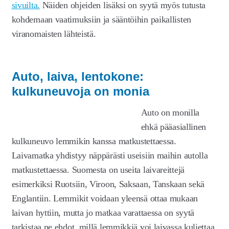
sivuilta.
Näiden ohjeiden lisäksi on syytä myös tutusta
kohdemaan vaatimuksiin ja sääntöihin paikallisten
viranomaisten lähteistä.
Auto, laiva, lentokone:
kulkuneuvoja on monia
Auto on monilla
ehkä pääasiallinen
kulkuneuvo lemmikin kanssa matkustettaessa.
Laivamatka yhdistyy näppärästi useisiin maihin autolla
matkustettaessa. Suomesta on useita laivareittejä
esimerkiksi Ruotsiin, Viroon, Saksaan, Tanskaan sekä
Englantiin. Lemmikit voidaan yleensä ottaa mukaan
laivan hyttiin, mutta jo matkaa varattaessa on syytä
tarkistaa ne ehdot, millä lemmikkiä voi laivassa kuljettaa.