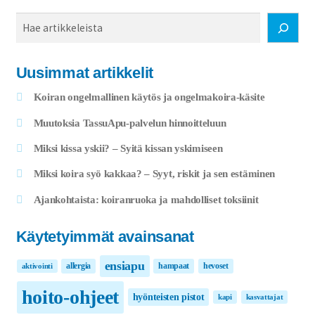
Haku
Uusimmat artikkelit
Koiran ongelmallinen käytös ja ongelmakoira-käsite
Muutoksia TassuApu-palvelun hinnoitteluun
Miksi kissa yskii? – Syitä kissan yskimiseen
Miksi koira syö kakkaa? – Syyt, riskit ja sen estäminen
Ajankohtaista: koiranruoka ja mahdolliset toksiinit
Käytetyimmät avainsanat
ensiapu
allergia
hampaat
hevoset
aktivointi
hoito-ohjeet
hyönteisten pistot
kapi
kasvattajat