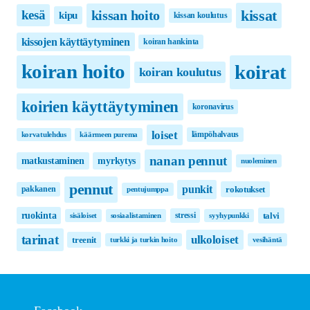
kissat
kissan hoito
kesä
kipu
kissan koulutus
kissojen käyttäytyminen
koiran hankinta
koirat
koiran hoito
koiran koulutus
koirien käyttäytyminen
koronavirus
loiset
lämpöhalvaus
korvatulehdus
käärmeen purema
nanan pennut
matkustaminen
myrkytys
nuoleminen
pennut
punkit
pakkanen
rokotukset
pentujumppa
ruokinta
stressi
talvi
sisäloiset
sosiaalistaminen
syyhypunkki
tarinat
ulkoloiset
treenit
turkki ja turkin hoito
vesihäntä