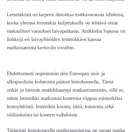
Lemmikistä on tarpeen ilmoittaa matkavarausta tehdessä,
koska yleensä lemmikin kuljetukselle on tehtävä omat
maksulliset varaukset laivapaikasta. Artikkelin lopussa on
linkkejä eri laivayhtiöiden lemmikkien kanssa
matkustamista kertoviin sivuihin.
Ehdottomasti nopeimmin niin Euroopan sisä- ja
ulkopuolisiin kohteisiin pääsee lentokoneella. Tämä
onkin jo hieman mutkikkaampi matkustusmuoto, sillä se,
miten lemmikki matkustaa koneessa riippuu esimerkiksi
lentoyhtiöstä, lemmikin koosta, iästä, kunnosta sekä
välilaskuista tai koneen vaihdoista.
Tärkeintä lentokoneella matkustamisessa on varata matka