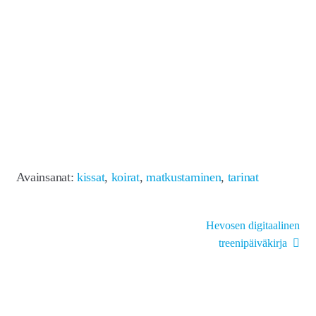
Avainsanat:
kissat
,
koirat
,
matkustaminen
,
tarinat
Artikkelien
Seuraava
Hevosen digitaalinen
artikkeli:
selaus
treenipäiväkirja