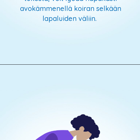
avokämmenellä koiran selkään
lapaluiden väliin.