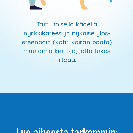
Tartu toisella kädellä
nyrkkikäteesi ja nykäise ylös-
eteenpäin (kohti koiran päätä)
muutamia kertoja, jotta tukos
irtoaa.
Lue aiheesta tarkemmin: