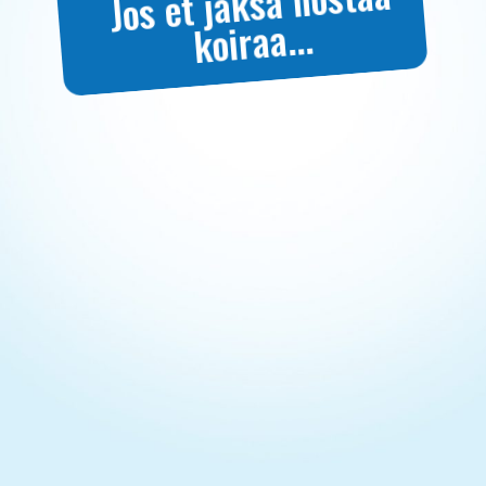
Jos et jaksa nostaa
koiraa...