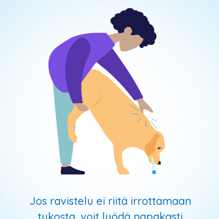
Jos ravistelu ei riitä irrottamaan
tukosta, voit lyödä napakasti