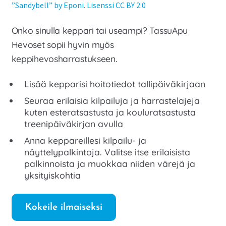
”Sandybell” by Eponi
.
Lisenssi CC BY 2.0
Onko sinulla keppari tai useampi? TassuApu
Hevoset sopii hyvin myös
keppihevosharrastukseen.
Lisää kepparisi hoitotiedot tallipäiväkirjaan
Seuraa erilaisia kilpailuja ja harrastelajeja
kuten esteratsastusta ja kouluratsastusta
treenipäiväkirjan avulla
Anna keppareillesi kilpailu- ja
näyttelypalkintoja. Valitse itse erilaisista
palkinnoista ja muokkaa niiden värejä ja
yksityiskohtia
Kokeile ilmaiseksi