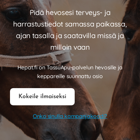
Laajen
Meistä
Pidä hevosesi terveys- ja
alemm
tason
Laajen
Kauppa
harrastustiedot samassa paikassa,
valikko
alemm
ajan tasalla ja saatavilla missä ja
tason
valikko
milloin vaan
Hepat.fi on TassuApu-palvelun hevosille ja
keppareille suunnattu osio
Kokeile ilmaiseksi
Onko sinulla kampanjakoodi?