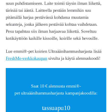
Laajen
suun puhdistamiseen. Laite toimii täysin ilman liikettä,
Meistä
alemm
tärinää tai ääntä. Laitteella pestään lemmikin suu
tason
Ohjeet
pitämällä harjaa pestävässä kohdassa muutamia
valikko
sekunteja, jonka jälkeen pestävää kohtaa vaihdetaan.
Ota yhteyttä
Pesu tapahtuu siis ilman harjaavaa liikettä. Soveltuu
Tietoa meistä
kotikäyttöön kaikille kissoille, koirille sekä hevosille.
Vastuullisuus
Lue emmi®-pet koirien Ultraäänihammasharjasta lisää
Sijoittajat
FreshMe-verkkokaupan
sivulta ja käytä alennuskoodi!
Mainostila
Tutkimuksen tukijat
Saat 10 € alennusta emmi®-
Yhteistyökumppanit
pet ultraäänihammasharjasta kampanjakoodilla:
Yhteistyökumppaneiden
Laajenn
tassuapu10
alemm
tarjoamat edut