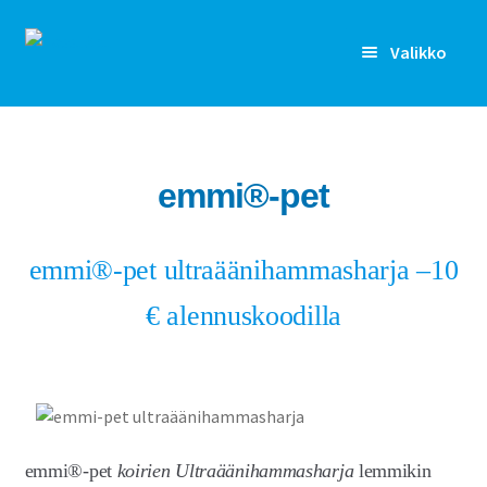
Siirry
Siirry
Valikko
navigointiin
sisältöön
Rekisteröidy
Kirjaudu sisään
emmi®️-pet
Etusivu
emmi®-pet ultraäänihammasharja –10
Laajen
Kenelle
alemm
€ alennuskoodilla
tason
Laajen
Ominaisuudet
valikko
alemm
tason
Artikkelit
valikko
Hinnoittelu
emmi®-pet
koirien Ultraäänihammasharja
lemmikin