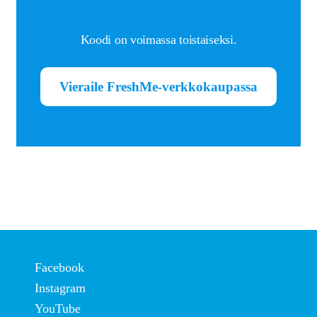
tason
emmi®️-pet
valikko
Koodi on voimassa toistaiseksi.
Madoton?
Laajen
Kauppa
Vieraile FreshMe-verkkokaupassa
alemm
tason
valikko
Facebook
Instagram
YouTube