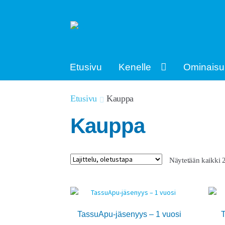
Siirry
Siirry
navigointiin
sisältöön
Etusivu
Kenelle
Ominaisu
Etusivu
Kauppa
Kauppa
Näytetään kaikki 2
TassuApu-jäsenyys – 1 vuosi
T