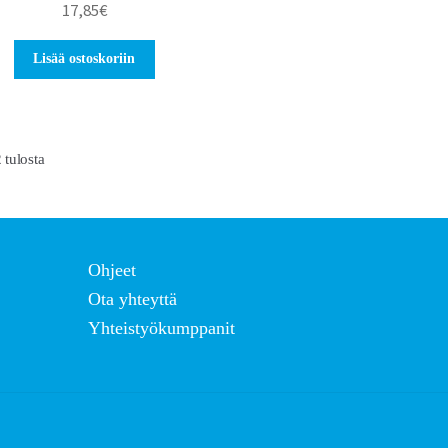
17,85
€
Lisää ostoskoriin
 tulosta
Ohjeet
Ota yhteyttä
Yhteistyökumppanit