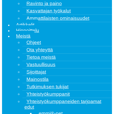
Ravinto ja paino
Kasvattajan työkalut
Ammattilaisten ominaisuudet
Artikkelit
Hinnoittelu
Meistä
Ohjeet
Ota yhteyttä
Tietoa meistä
Vastuullisuus
Sijoittajat
Mainostila
Tutkimuksen tukijat
Yhteistyökumppanit
Yhteistyökumppaneiden tarjoamat
edut
emmi®️-pet