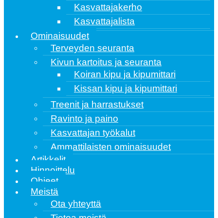
Kasvattajakerho
Kasvattajalista
Ominaisuudet
Terveyden seuranta
Kivun kartoitus ja seuranta
Koiran kipu ja kipumittari
Kissan kipu ja kipumittari
Treenit ja harrastukset
Ravinto ja paino
Kasvattajan työkalut
Ammattilaisten ominaisuudet
Artikkelit
Hinnoittelu
Ohjeet
Meistä
Ota yhteyttä
Tietoa meistä