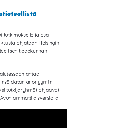
tieteellistä
i tutkimukselle ja osa
susta ohjataan Helsingin
eteellisen tiedekunnan
halutessaan antaa
insä datan anonyymiin
ksi tutkijaryhmät ohjaavat
Avun ammattilaisversiolla.