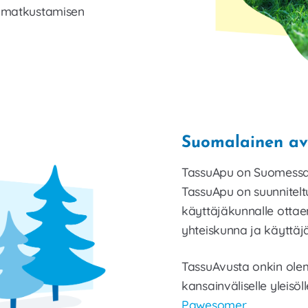
n matkustamisen
Suomalainen av
TassuApu on Suomessa k
TassuApu on suunnitelt
käyttäjäkunnalle otta
yhteiskunna ja käyttäj
TassuAvusta onkin olem
kansainväliselle yleisöl
Pawesomer
.