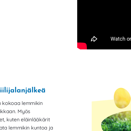
ilijalanjälkeä
a kokoaa lemmikin
paikkaan. Myös
t, kuten eläinlääkärit
urata lemmikin kuntoa ja