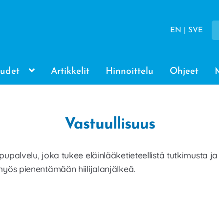
EN | SVE
udet
Artikkelit
Hinnoittelu
Ohjeet
Vastuullisuus
palvelu, joka tukee eläinlääketieteellistä tutkimusta j
yös pienentämään hiilijalanjälkeä.