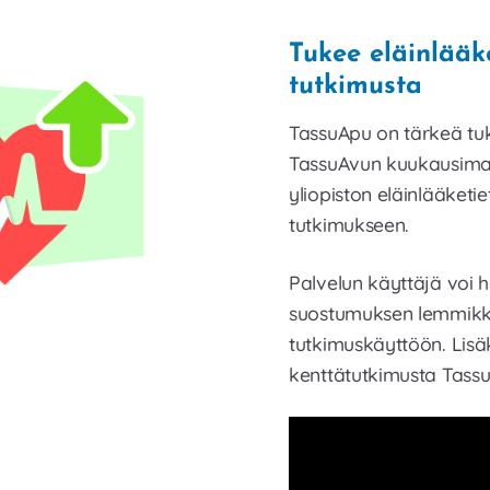
Tukee eläinlääke
tutkimusta
TassuApu on tärkeä tuk
TassuAvun kuukausimak
yliopiston eläinlääketi
tutkimukseen.
Palvelun käyttäjä voi 
suostumuksen lemmikk
tutkimuskäyttöön. Lisä
kenttätutkimusta Tassu