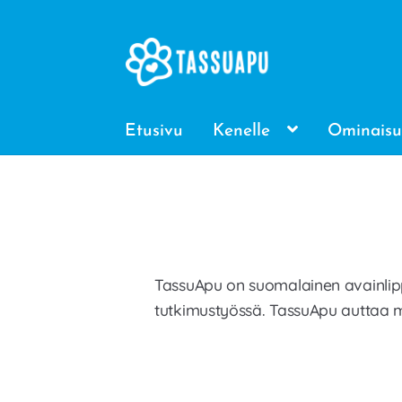
Siirry
Siirry
navigointiin
sisältöön
Etusivu
Kenelle
Ominaisu
TassuApu on suomalainen avainlippu
tutkimustyössä. TassuApu auttaa m