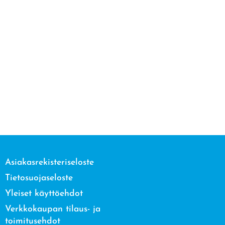
Asiakasrekisteriseloste
Tietosuojaseloste
Yleiset käyttöehdot
Verkkokaupan tilaus- ja
toimitusehdot