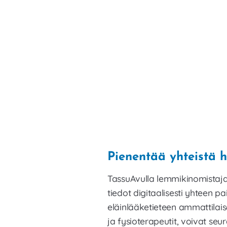
Pienentää yhteistä hi
TassuAvulla lemmikinomistaj
tiedot digitaalisesti yhteen 
eläinlääketieteen ammattilaise
ja fysioterapeutit, voivat se