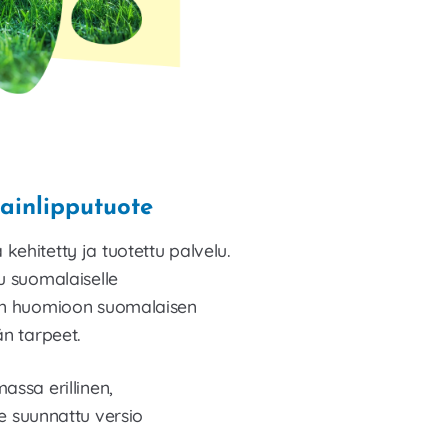
ainlipputuote
ehitetty ja tuotettu palvelu.
u suomalaiselle
en huomioon suomalaisen
än tarpeet.
assa erillinen,
le suunnattu versio