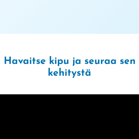
Havaitse kipu ja seuraa sen
kehitystä