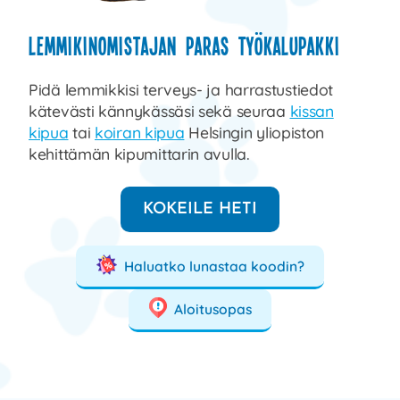
Laajen
Meistä
alemm
Lemmikinomistajan paras työkalupakki
tason
Laajen
Kauppa
valikko
alemm
Pidä lemmikkisi terveys- ja harrastustiedot
tason
kätevästi kännykässäsi sekä seuraa
kissan
valikko
kipua
tai
koiran kipua
Helsingin yliopiston
kehittämän kipumittarin avulla.
KOKEILE HETI
Haluatko lunastaa koodin?
Aloitusopas