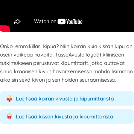
Onko lemmikilläsi kipua? Niin koiran kuin kissan kipu on
usein vaikeaa havaita. TassuAvusta löydät kliiniseen
tutkimukseen perustuvat kipumittarit, jotka auttavat
sinua kroonisen kivun havaitsemisessa mahdollisimman
aikaisin sekä kivun ja sen hoidon seuraamisessa.
Lue lisää koiran kivusta ja kipumittarista
Lue lisää kissan kivusta ja kipumittarista