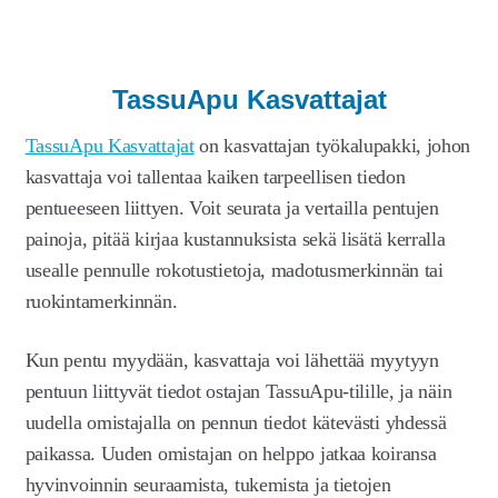
TassuApu Kasvattajat
TassuApu Kasvattajat
on kasvattajan työkalupakki, johon
kasvattaja voi tallentaa kaiken tarpeellisen tiedon
pentueeseen liittyen. Voit seurata ja vertailla pentujen
painoja, pitää kirjaa kustannuksista sekä lisätä kerralla
usealle pennulle rokotustietoja, madotusmerkinnän tai
ruokintamerkinnän.
Kun pentu myydään, kasvattaja voi lähettää myytyyn
pentuun liittyvät tiedot ostajan TassuApu-tilille, ja näin
uudella omistajalla on pennun tiedot kätevästi yhdessä
paikassa. Uuden omistajan on helppo jatkaa koiransa
hyvinvoinnin seuraamista, tukemista ja tietojen