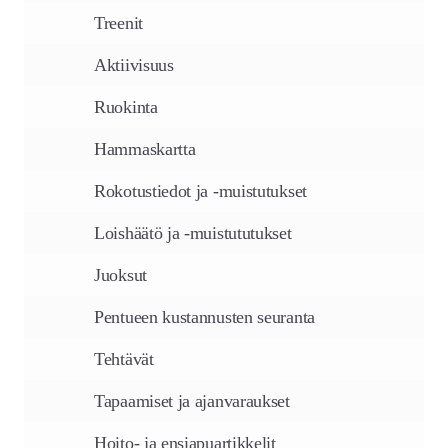
Treenit
Aktiivisuus
Ruokinta
Hammaskartta
Rokotustiedot ja -muistutukset
Loishäätö ja -muistututukset
Juoksut
Pentueen kustannusten seuranta
Tehtävät
Tapaamiset ja ajanvaraukset
Hoito- ja ensiapuartikkelit