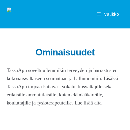
Siirry
Siirry
Valikko
navigointiin
sisältöön
Rekisteröidy
Kirjaudu sisään
Ominaisuudet
Etusivu
TassuApu soveltuu lemmikin terveyden ja harrastusten
Laajen
Kenelle
kokonaisvaltaiseen seurantaan ja hallinnointiin. Lisäksi
alemm
TassuApu tarjoaa kattavat työkalut kasvattajille sekä
tason
Laajen
Ominaisuudet
erilaisille ammattilaisille, kuten eläinlääkäreille,
valikko
alemm
kouluttajille ja fysioterapeuteille. Lue lisää alta.
tason
Terveyden seuranta
valikko
Kivun kartoitus ja seuranta
Laajenn
alemm
Treenit ja harrastukset