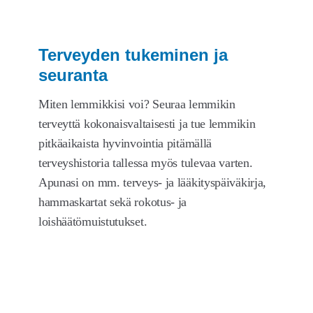
tason
valikko
Ravinto ja paino
Terveyden tukeminen ja
Kasvattajan työkalut
seuranta
Ammattilaisten ominaisuudet
Miten lemmikkisi voi? Seuraa lemmikin
Artikkelit
terveyttä kokonaisvaltaisesti ja tue lemmikin
pitkäaikaista hyvinvointia pitämällä
Hinnoittelu
terveyshistoria tallessa myös tulevaa varten.
Apunasi on mm. terveys- ja lääkityspäiväkirja,
Laajen
Meistä
hammaskartat sekä rokotus- ja
alemm
loishäätömuistutukset.
tason
Laajen
Kauppa
valikko
alemm
tason
valikko