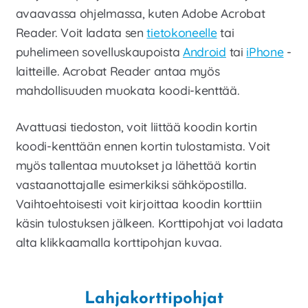
Laajen
avaavassa ohjelmassa, kuten Adobe Acrobat
Meistä
alemm
Reader. Voit ladata sen
tietokoneelle
tai
tason
Laajen
Kauppa
puhelimeen sovelluskaupoista
Android
tai
iPhone
-
valikko
alemm
laitteille. Acrobat Reader antaa myös
tason
mahdollisuuden muokata koodi-kenttää.
valikko
Avattuasi tiedoston, voit liittää koodin kortin
koodi-kenttään ennen kortin tulostamista. Voit
myös tallentaa muutokset ja lähettää kortin
vastaanottajalle esimerkiksi sähköpostilla.
Vaihtoehtoisesti voit kirjoittaa koodin korttiin
käsin tulostuksen jälkeen. Korttipohjat voi ladata
alta klikkaamalla korttipohjan kuvaa.
Lahjakorttipohjat