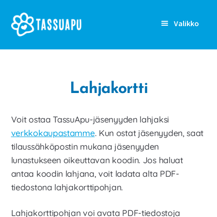
Siirry
Siirry
Valikko
navigointiin
sisältöön
Rekisteröidy
Kirjaudu sisään
Lahjakortti
Etusivu
Voit ostaa TassuApu-jäsenyyden lahjaksi
Laajen
Kenelle
verkkokaupastamme
. Kun ostat jäsenyyden, saat
alemm
tilaussähköpostin mukana jäsenyyden
tason
Laajen
Ominaisuudet
lunastukseen oikeuttavan koodin. Jos haluat
valikko
alemm
antaa koodin lahjana, voit ladata alta PDF-
tason
Artikkelit
tiedostona lahjakorttipohjan.
valikko
Hinnoittelu
Lahjakorttipohjan voi avata PDF-tiedostoja