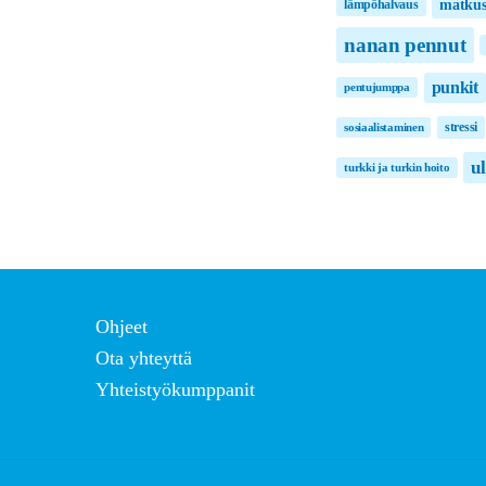
matkus
lämpöhalvaus
nanan pennut
punkit
pentujumppa
stressi
sosiaalistaminen
u
turkki ja turkin hoito
Ohjeet
Ota yhteyttä
Yhteistyökumppanit