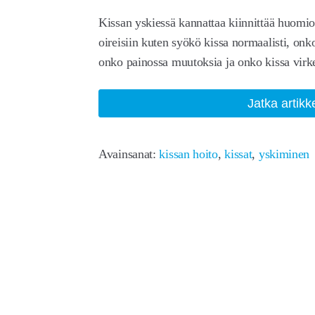
Kissan yskiessä kannattaa kiinnittää huomi
oireisiin kuten syökö kissa normaalisti, onk
onko painossa muutoksia ja onko kissa virk
Jatka artikk
Avainsanat:
kissan hoito
,
kissat
,
yskiminen