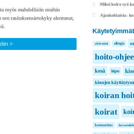
Miksi koira syö ka
ota myös mahdollisiin muihin
Ajankohtaista: koi
o sen rasituksensietokyky alentunut,
eä.
Käytetyimmät
e
Miksi
eliin
allergia
aktivointi
kissa
hoito-ohjee
yskii?
–
kis
kesä
kipu
Syitä
kissojen käyttäytym
kissan
koiran hoi
yskimiseen
koirat
koi
koronavirus
korvatuleh