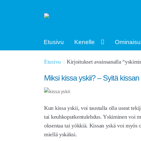
Siirry
Siirry
navigointiin
sisältöön
Etusivu
Kenelle
Ominaisu
Etusivu
Kirjoitukset avainsanalla “yskim
Miksi kissa yskii? – Syitä kissa
Kun kissa yskii, voi taustalla olla useat teki
tai keuhkoputkentulehdus. Yskiminen voi myös
oksentaa tai yökkiä. Kissan yskä voi myös o
miellä yskäksi.