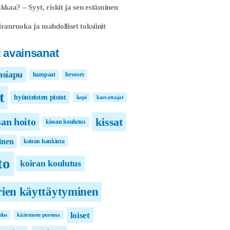
kkaa? – Syyt, riskit ja sen estäminen
ranruoka ja mahdolliset toksiinit
 avainsanat
nsiapu
hampaat
hevoset
t
hyönteisten pistot
kapi
kasvattajat
kissat
san hoito
kissan koulutus
inen
koiran hankinta
to
koiran koulutus
rien käyttäytyminen
loiset
dus
käärmeen purema