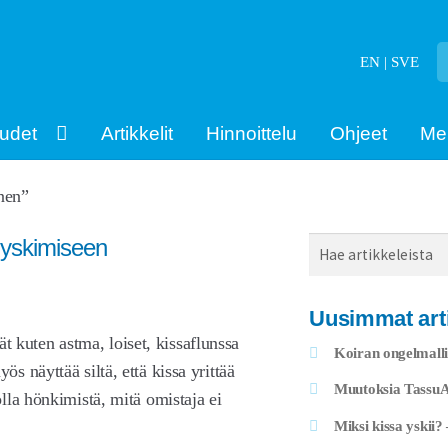
EN | SVE
udet
Artikkelit
Hinnoittelu
Ohjeet
Me
inen”
n yskimiseen
Haku
Uusimmat arti
jät kuten astma, loiset, kissaflunssa
Koiran ongelmalli
 näyttää siltä, että kissa yrittää
Muutoksia TassuAp
lla hönkimistä, mitä omistaja ei
Miksi kissa yskii?