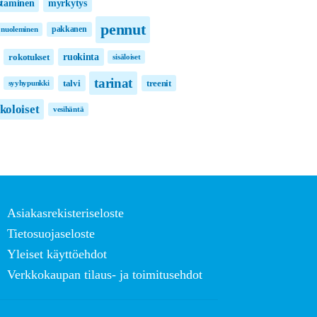
taminen
myrkytys
pennut
pakkanen
nuoleminen
ruokinta
rokotukset
sisäloiset
tarinat
talvi
treenit
syyhypunkki
lkoloiset
vesihäntä
Asiakasrekisteriseloste
Tietosuojaseloste
Yleiset käyttöehdot
Verkkokaupan tilaus- ja toimitusehdot