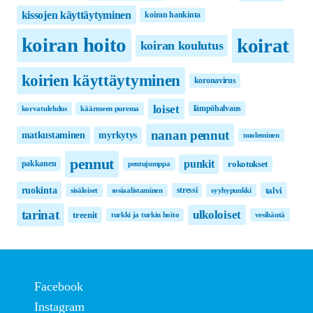
kissojen käyttäytyminen
koiran hankinta
koirat
koiran hoito
koiran koulutus
koirien käyttäytyminen
koronavirus
loiset
lämpöhalvaus
korvatulehdus
käärmeen purema
nanan pennut
matkustaminen
myrkytys
nuoleminen
pennut
punkit
pakkanen
rokotukset
pentujumppa
ruokinta
stressi
talvi
sisäloiset
sosiaalistaminen
syyhypunkki
tarinat
ulkoloiset
treenit
turkki ja turkin hoito
vesihäntä
Facebook
Instagram