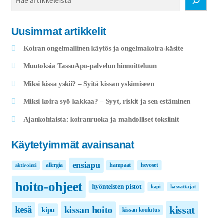
Uusimmat artikkelit
Koiran ongelmallinen käytös ja ongelmakoira-käsite
Muutoksia TassuApu-palvelun hinnoitteluun
Miksi kissa yskii? – Syitä kissan yskimiseen
Miksi koira syö kakkaa? – Syyt, riskit ja sen estäminen
Ajankohtaista: koiranruoka ja mahdolliset toksiinit
Käytetyimmät avainsanat
ensiapu
allergia
hampaat
hevoset
aktivointi
hoito-ohjeet
hyönteisten pistot
kapi
kasvattajat
kissat
kissan hoito
kesä
kipu
kissan koulutus