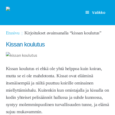
Siirry
Siirry
Valikko
navigointiin
sisältöön
Rekisteröidy
Etusivu
Kirjoitukset avainsanalla “kissan koulutus”
Kirjaudu sisään
Kissan koulutus
Etusivu
Laajen
Kenelle
Kissan koulutus ei ehkä ole yhtä helppoa kuin koiran,
alemm
mutta se ei ole mahdotonta. Kissat ovat eläiminä
tason
Laajen
Ominaisuudet
itsenäisempiä ja niiltä puuttuu koirille ominainen
valikko
alemm
miellyttämishalu. Kuitenkin kun omistajalla ja kissalla on
tason
Artikkelit
kodin yhteiset pelisäännöt hallussa ja suhde kunnossa,
valikko
syntyy molemminpuolinen turvallisuuden tunne, ja elämä
Hinnoittelu
sujuu mukavammin.