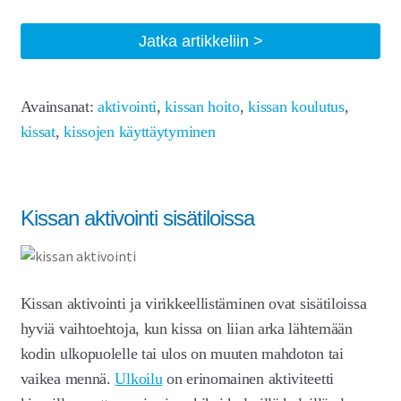
Laajen
Meistä
alemm
Kissan
Jatka artikkeliin
tason
Laajen
Kauppa
koulutus
valikko
alemm
tason
Avainsanat:
aktivointi
,
kissan hoito
,
kissan koulutus
,
valikko
kissat
,
kissojen käyttäytyminen
Kissan aktivointi sisätiloissa
Kissan aktivointi ja virikkeellistäminen ovat sisätiloissa
hyviä vaihtoehtoja, kun kissa on liian arka lähtemään
kodin ulkopuolelle tai ulos on muuten mahdoton tai
vaikea mennä.
Ulkoilu
on erinomainen aktiviteetti