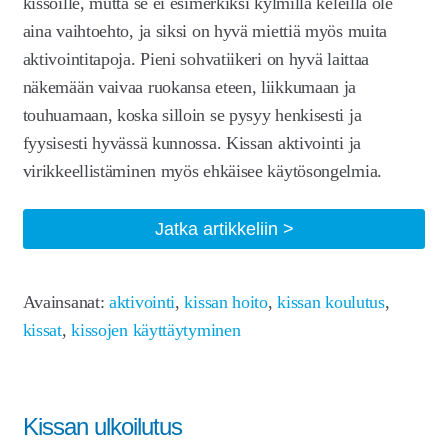
kissoille, mutta se ei esimerkiksi kylmillä keleillä ole
aina vaihtoehto, ja siksi on hyvä miettiä myös muita
aktivointitapoja. Pieni sohvatiikeri on hyvä laittaa
näkemään vaivaa ruokansa eteen, liikkumaan ja
touhuamaan, koska silloin se pysyy henkisesti ja
fyysisesti hyvässä kunnossa. Kissan aktivointi ja
virikkeellistäminen myös ehkäisee käytösongelmia.
Kissan
Jatka artikkeliin
aktivointi
sisätiloissa
Avainsanat:
aktivointi
,
kissan hoito
,
kissan koulutus
,
kissat
,
kissojen käyttäytyminen
Kissan ulkoilutus