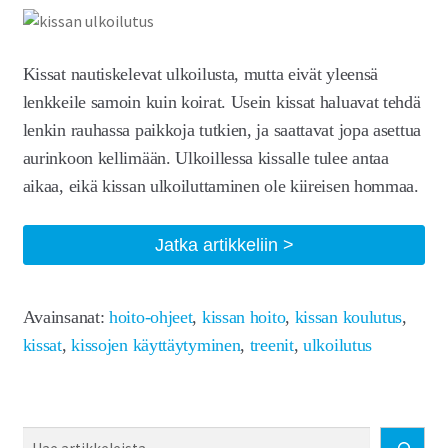
Kissat nautiskelevat ulkoilusta, mutta eivät yleensä
lenkkeile samoin kuin koirat. Usein kissat haluavat tehdä
lenkin rauhassa paikkoja tutkien, ja saattavat jopa asettua
aurinkoon kellimään. Ulkoillessa kissalle tulee antaa
aikaa, eikä kissan ulkoiluttaminen ole kiireisen hommaa.
Kissan
Jatka artikkeliin
ulkoilutus
Avainsanat:
hoito-ohjeet
,
kissan hoito
,
kissan koulutus
,
kissat
,
kissojen käyttäytyminen
,
treenit
,
ulkoilutus
Haku