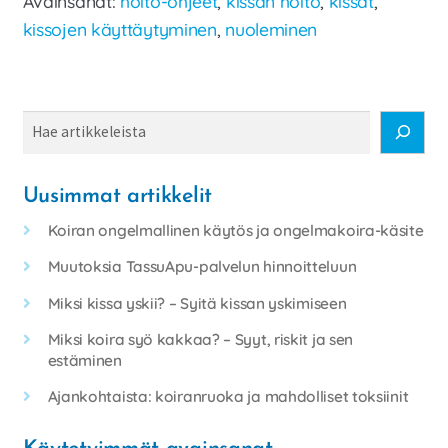
Avainsanat:
hoito-ohjeet
,
kissan hoito
,
kissat
,
itseään?
kissojen käyttäytyminen
,
nuoleminen
Haku
Uusimmat artikkelit
Koiran ongelmallinen käytös ja ongelmakoira-käsite
Muutoksia TassuApu-palvelun hinnoitteluun
Miksi kissa yskii? – Syitä kissan yskimiseen
Miksi koira syö kakkaa? – Syyt, riskit ja sen
estäminen
Ajankohtaista: koiranruoka ja mahdolliset toksiinit