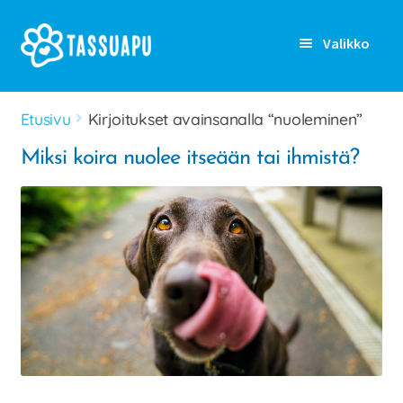
Siirry
Siirry
Valikko
navigointiin
sisältöön
Rekisteröidy
Etusivu
Kirjoitukset avainsanalla “nuoleminen”
Kirjaudu sisään
Miksi koira nuolee itseään tai ihmistä?
Etusivu
Laajen
Kenelle
alemm
tason
Laajen
Ominaisuudet
valikko
alemm
tason
Artikkelit
valikko
Hinnoittelu