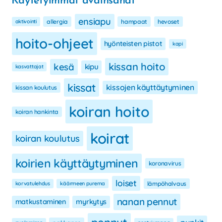
Käytetyimmät avainsanat
ensiapu
aktivointi
allergia
hampaat
hevoset
hoito-ohjeet
hyönteisten pistot
kapi
kissan hoito
kesä
kipu
kasvattajat
kissat
kissojen käyttäytyminen
kissan koulutus
koiran hoito
koiran hankinta
koirat
koiran koulutus
koirien käyttäytyminen
koronavirus
loiset
korvatulehdus
käärmeen purema
lämpöhalvaus
nanan pennut
matkustaminen
myrkytys