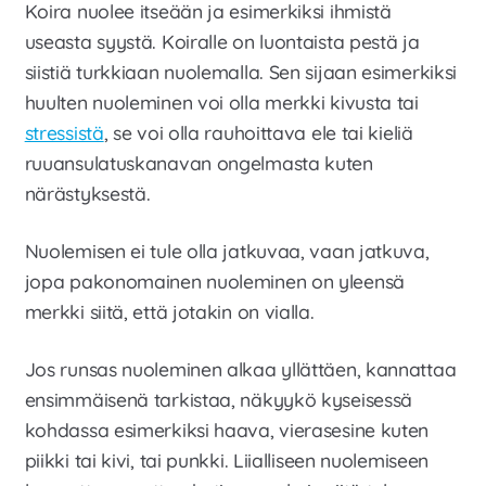
Koira nuolee itseään ja esimerkiksi ihmistä
Laajen
Meistä
useasta syystä. Koiralle on luontaista pestä ja
alemm
tason
siistiä turkkiaan nuolemalla. Sen sijaan esimerkiksi
Laajen
Kauppa
valikko
alemm
huulten nuoleminen voi olla merkki kivusta tai
tason
stressistä
, se voi olla rauhoittava ele tai kieliä
valikko
ruuansulatuskanavan ongelmasta kuten
närästyksestä.
Nuolemisen ei tule olla jatkuvaa, vaan jatkuva,
jopa pakonomainen nuoleminen on yleensä
merkki siitä, että jotakin on vialla.
Jos runsas nuoleminen alkaa yllättäen, kannattaa
ensimmäisenä tarkistaa, näkyykö kyseisessä
kohdassa esimerkiksi haava, vierasesine kuten
piikki tai kivi, tai punkki. Liialliseen nuolemiseen