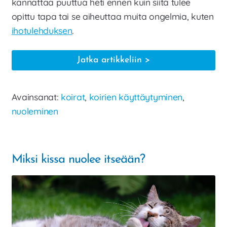
kannattaa puuttua heti ennen kuin siitä tulee
opittu tapa tai se aiheuttaa muita ongelmia, kuten
ihotulehduksen
.
Miksi
Jatka artikkeliin
koira
nuolee
Avainsanat:
koirat
,
koirien käyttäytyminen
,
itseään
nuoleminen
tai
ihmistä?
Miksi kissa nuolee itseään?