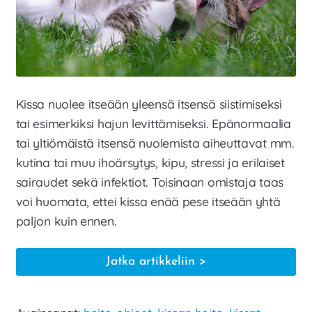
Kissa nuolee itseään yleensä itsensä siistimiseksi
tai esimerkiksi hajun levittämiseksi. Epänormaalia
tai yltiömäistä itsensä nuolemista aiheuttavat mm.
kutina tai muu ihoärsytys, kipu, stressi ja erilaiset
sairaudet sekä infektiot. Toisinaan omistaja taas
voi huomata, ettei kissa enää pese itseään yhtä
paljon kuin ennen.
Miksi
Jatka artikkeliin
kissa
nuolee