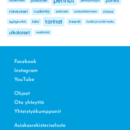
pennut
punkit
nuoleminen
pakkanen
pentujumppa
ruokinta
rokotukset
sisäloiset
sosiaalistaminen
stressi
tarinat
talvi
treenit
syyhypunkki
turkki ja turkin hoito
ulkoloiset
vesihäntä
Facebook
Instagram
YouTube
Ohjeet
Ota yhteyttä
Yhteistyökumppanit
Asiakasrekisteriseloste