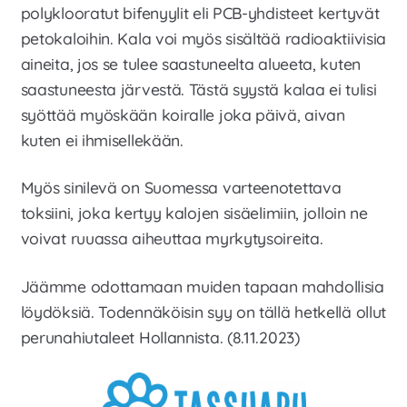
polyklooratut bifenyylit eli PCB-yhdisteet kertyvät
petokaloihin. Kala voi myös sisältää radioaktiivisia
aineita, jos se tulee saastuneelta alueeta, kuten
saastuneesta järvestä. Tästä syystä kalaa ei tulisi
syöttää myöskään koiralle joka päivä, aivan
kuten ei ihmisellekään.
Myös sinilevä on Suomessa varteenotettava
toksiini, joka kertyy kalojen sisäelimiin, jolloin ne
voivat ruuassa aiheuttaa myrkytysoireita.
Jäämme odottamaan muiden tapaan mahdollisia
löydöksiä. Todennäköisin syy on tällä hetkellä ollut
perunahiutaleet Hollannista. (8.11.2023)