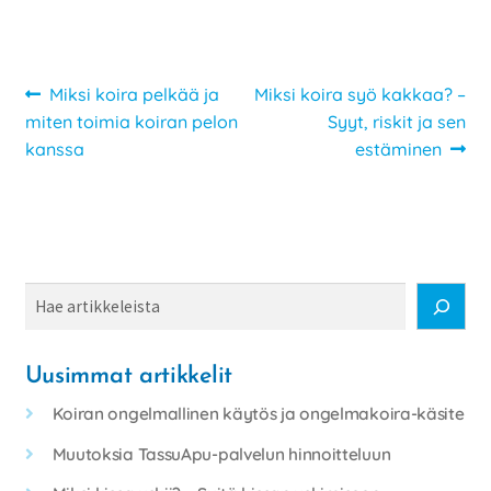
Artikkelien
Edellinen
Seuraava
Miksi koira pelkää ja
Miksi koira syö kakkaa? –
artikkeli
artikkeli:
miten toimia koiran pelon
Syyt, riskit ja sen
selaus
kanssa
estäminen
Haku
Uusimmat artikkelit
Koiran ongelmallinen käytös ja ongelmakoira-käsite
Muutoksia TassuApu-palvelun hinnoitteluun