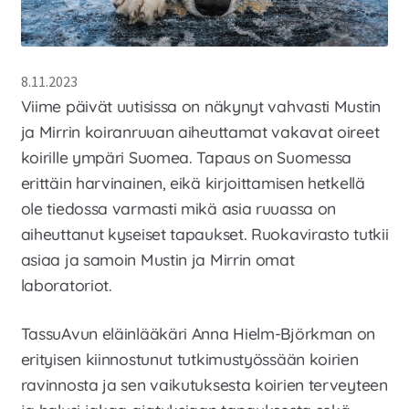
Laajen
Meistä
alemm
tason
Laajen
Kauppa
8.11.2023
valikko
alemm
Viime päivät uutisissa on näkynyt vahvasti Mustin
tason
valikko
ja Mirrin koiranruuan aiheuttamat vakavat oireet
koirille ympäri Suomea. Tapaus on Suomessa
erittäin harvinainen, eikä kirjoittamisen hetkellä
ole tiedossa varmasti mikä asia ruuassa on
aiheuttanut kyseiset tapaukset. Ruokavirasto tutkii
asiaa ja samoin Mustin ja Mirrin omat
laboratoriot.
TassuAvun eläinlääkäri Anna Hielm-Björkman on
erityisen kiinnostunut tutkimustyössään koirien
ravinnosta ja sen vaikutuksesta koirien terveyteen