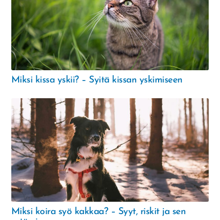
Miksi kissa yskii? – Syitä kissan yskimiseen
Miksi koira syö kakkaa? – Syyt, riskit ja sen