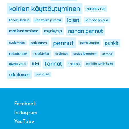
koirien käyttäytyminen
koronavirus
loiset
korvatulehdus
käärmeen purema
lämpöhalvaus
nanan pennut
matkustaminen
myrkytys
pennut
punkit
nuoleminen
pakkanen
pentujumppa
ruokinta
rokotukset
sisäloiset
sosiaalistaminen
stressi
tarinat
talvi
treenit
syyhypunkki
turkki ja turkin hoito
ulkoloiset
vesihäntä
Facebook
Instagram
YouTube