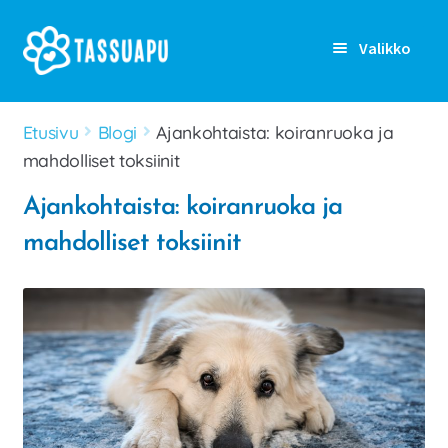
Siirry
Siirry
Valikko
navigointiin
sisältöön
Rekisteröidy
Etusivu
Blogi
Ajankohtaista: koiranruoka ja
mahdolliset toksiinit
Kirjaudu sisään
Ajankohtaista: koiranruoka ja
Etusivu
mahdolliset toksiinit
Laajen
Kenelle
alemm
tason
Laajen
Ominaisuudet
valikko
alemm
tason
Artikkelit
valikko
Hinnoittelu