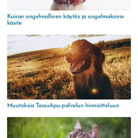
Koiran ongelmallinen käytös ja ongelmakoira-
käsite
Muutoksia TassuApu-palvelun hinnoitteluun