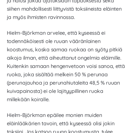
ja halusi jakaa ajatuksiaan tapauksesta sekä
siihen mahdollisesti liittyvistä toksiineista eläinten
ja myös ihmisten ravinnossa.
Hielm-Björkman arvelee, että kyseessä ei
todennäköisesti ole ruuan vääränlainen
koostumus, koska samaa ruokaa on syöty pitkiä
aikoja ilman, että aiheuttanut ongelmia eläimille.
Kuitenkin samaan hengenvetoon voisi sanoa, että
ruoka, joka sisältää melkein 50 % perunaa
(perunajauhoa ja perunahiutaleita 48,5 % ruuan
kuivapainosta) ei ole lajityypillinen ruoka
millekään koiralle.
Hielm-Björkman epäilee monien muiden
eläinlääkärien tavoin, että kyseessä olisi jokin
toksiini. Jos katsoo ruuan koostumusta, tulee