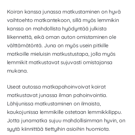
Laajen
Meistä
Koiran kanssa junassa matkustaminen on hyvä
alemm
tason
vaihtoehto matkantekoon, sillä myös lemmikin
Laajen
Kauppa
valikko
alemm
kanssa on mahdollista hyödyntää julkista
tason
liikennettä, eikä oman auton omistaminen ole
valikko
välttämätöntä. Juna on myös usein pitkille
matkoille mieluisin matkustustapa, jolla myös
lemmikit matkustavat sujuvasti omistajansa
mukana.
Useat autossa matkapahoinvoivat koirat
matkustavat junassa ilman pahoinvointia.
Lähijunissa matkustaminen on ilmaista,
kaukojunissa lemmikille ostetaan lemmikkilippu.
Jotta junamatka sujuu mahdollisimman hyvin, on
syytä kiinnittää tiettyihin asioihin huomiota.