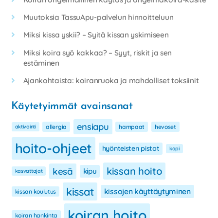
Muutoksia TassuApu-palvelun hinnoitteluun
Miksi kissa yskii? – Syitä kissan yskimiseen
Miksi koira syö kakkaa? – Syyt, riskit ja sen
estäminen
Ajankohtaista: koiranruoka ja mahdolliset toksiinit
Käytetyimmät avainsanat
ensiapu
aktivointi
allergia
hampaat
hevoset
hoito-ohjeet
hyönteisten pistot
kapi
kissan hoito
kesä
kipu
kasvattajat
kissat
kissojen käyttäytyminen
kissan koulutus
koiran hoito
koiran hankinta