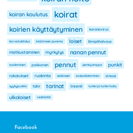
koirat
koiran koulutus
koirien käyttäytyminen
koronavirus
loiset
korvatulehdus
käärmeen purema
lämpöhalvaus
nanan pennut
matkustaminen
myrkytys
pennut
punkit
nuoleminen
pakkanen
pentujumppa
ruokinta
rokotukset
sisäloiset
sosiaalistaminen
stressi
tarinat
talvi
treenit
syyhypunkki
turkki ja turkin hoito
ulkoloiset
vesihäntä
Facebook