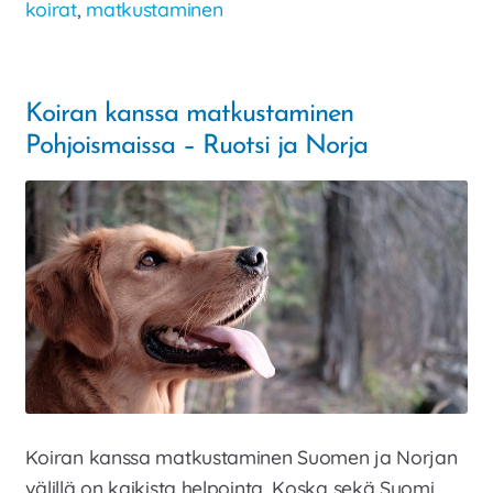
koirat
,
matkustaminen
Koiran kanssa matkustaminen
Pohjoismaissa – Ruotsi ja Norja
Koiran kanssa matkustaminen Suomen ja Norjan
välillä on kaikista helpointa. Koska sekä Suomi