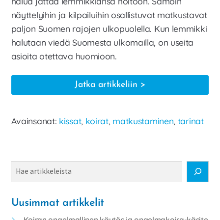
halua jättää lemmikkiänsä hoitoon. Samoin
näyttelyihin ja kilpailuihin osallistuvat matkustavat
paljon Suomen rajojen ulkopuolella. Kun lemmikki
halutaan viedä Suomesta ulkomailla, on useita
asioita otettava huomioon.
Matkalla
Jatka artikkeliin
lemmikin
kanssa
Avainsanat:
kissat
,
koirat
,
matkustaminen
,
tarinat
Haku
Uusimmat artikkelit
Koiran ongelmallinen käytös ja ongelmakoira-käsite