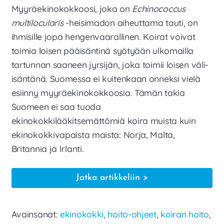
Myyräekinokokkoosi, joka on
Echinococcus
multilocularis
-heisimadon aiheuttama tauti, on
ihmisille jopa hengenvaarallinen. Koirat voivat
toimia loisen pääisäntinä syötyään ulkomailla
tartunnan saaneen jyrsijän, joka toimii loisen väli-
isäntänä. Suomessa ei kuitenkaan onneksi vielä
esiinny myyräekinokokkoosia. Tämän takia
Suomeen ei saa tuoda
ekinokokkilääkitsemättömiä koira muista kuin
ekinokokkivapaista maista: Norja, Malta,
Britannia ja Irlanti.
Ekinokokkilääkitys,
Jatka artikkeliin
Echinococcus
multilocularis
Avainsanat:
ekinokokki
,
hoito-ohjeet
,
koiran hoito
,