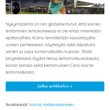
Nykymaailma on niin globalisoitunut, että koirien
lentäminen lentokoneessa ei ole enää mitenkään
epätavallista. Koiria lennätetään kasvattajalta
uuteen perheeseen, näyttelyitä sekä kilpailuita
varten ja jopa lomamatkoille mukaan. Tästä
blogitekstistä löydät tietoa lentomatkustuksesta
koiran kanssa sekä kertomuksen Cara-koiran
lentomatkasta.
Koiran
Jatka artikkeliin
kanssa
matkustaminen
Avainsanat:
koirat
,
matkustaminen
lentokoneella