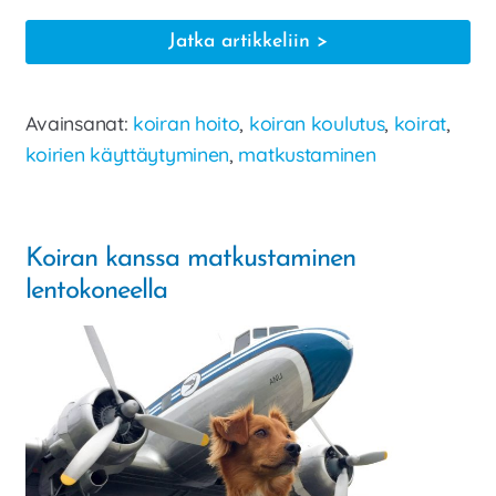
Koiran
Jatka artikkeliin
kanssa
junassa
Avainsanat:
koiran hoito
,
koiran koulutus
,
koirat
,
matkustaminen
koirien käyttäytyminen
,
matkustaminen
Koiran kanssa matkustaminen
lentokoneella