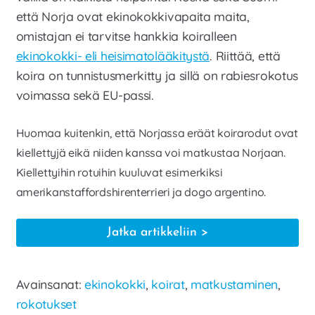
että Norja ovat ekinokokkivapaita maita,
omistajan ei tarvitse hankkia koiralleen
ekinokokki- eli heisimatolääkitystä
. Riittää, että
koira on tunnistusmerkitty ja sillä on rabiesrokotus
voimassa sekä EU-passi.
Huomaa kuitenkin, että Norjassa eräät koirarodut ovat
kiellettyjä eikä niiden kanssa voi matkustaa Norjaan.
Kiellettyihin rotuihin kuuluvat esimerkiksi
amerikanstaffordshirenterrieri ja dogo argentino.
Koiran
Jatka artikkeliin
kanssa
matkustaminen
Avainsanat:
ekinokokki
,
koirat
,
matkustaminen
,
Pohjoismaissa
rokotukset
–