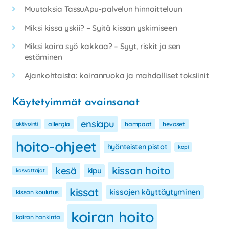
Muutoksia TassuApu-palvelun hinnoitteluun
Miksi kissa yskii? – Syitä kissan yskimiseen
Miksi koira syö kakkaa? – Syyt, riskit ja sen
estäminen
Ajankohtaista: koiranruoka ja mahdolliset toksiinit
Käytetyimmät avainsanat
ensiapu
aktivointi
allergia
hampaat
hevoset
hoito-ohjeet
hyönteisten pistot
kapi
kissan hoito
kesä
kipu
kasvattajat
kissat
kissojen käyttäytyminen
kissan koulutus
koiran hoito
koiran hankinta