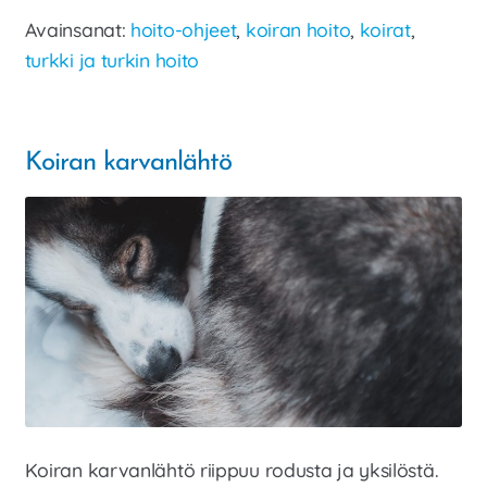
hoito
Avainsanat:
hoito-ohjeet
,
koiran hoito
,
koirat
,
turkki ja turkin hoito
Koiran karvanlähtö
Koiran karvanlähtö riippuu rodusta ja yksilöstä.