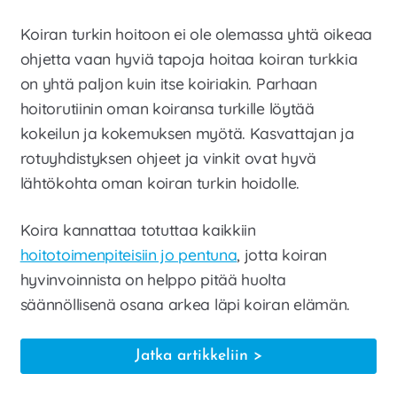
Laajen
Meistä
Koiran turkin hoitoon ei ole olemassa yhtä oikeaa
alemm
tason
ohjetta vaan hyviä tapoja hoitaa koiran turkkia
Laajen
Kauppa
valikko
alemm
on yhtä paljon kuin itse koiriakin. Parhaan
tason
hoitorutiinin oman koiransa turkille löytää
valikko
kokeilun ja kokemuksen myötä. Kasvattajan ja
rotuyhdistyksen ohjeet ja vinkit ovat hyvä
lähtökohta oman koiran turkin hoidolle.
Koira kannattaa totuttaa kaikkiin
hoitotoimenpiteisiin jo pentuna
, jotta koiran
hyvinvoinnista on helppo pitää huolta
säännöllisenä osana arkea läpi koiran elämän.
Koiran
Jatka artikkeliin
turkin