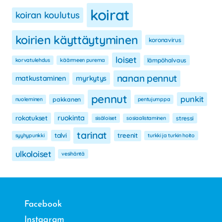
koirat
koiran koulutus
koirien käyttäytyminen
koronavirus
loiset
korvatulehdus
käärmeen purema
lämpöhalvaus
nanan pennut
matkustaminen
myrkytys
pennut
punkit
nuoleminen
pakkanen
pentujumppa
ruokinta
rokotukset
sisäloiset
sosiaalistaminen
stressi
tarinat
talvi
treenit
syyhypunkki
turkki ja turkin hoito
ulkoloiset
vesihäntä
Facebook
Instagram