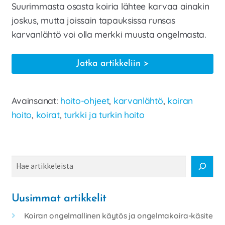
Suurimmasta osasta koiria lähtee karvaa ainakin
joskus, mutta joissain tapauksissa runsas
karvanlähtö voi olla merkki muusta ongelmasta.
Koiran
Jatka artikkeliin
karvanlähtö
Avainsanat:
hoito-ohjeet
,
karvanlähtö
,
koiran
hoito
,
koirat
,
turkki ja turkin hoito
Haku
Uusimmat artikkelit
Koiran ongelmallinen käytös ja ongelmakoira-käsite