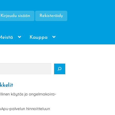
Kirjaudu sisään
Rekisteröidy
Meistä
Kauppa
kkelit
linen käytös ja ongelmakoira-
Apu-palvelun hinnoitteluun