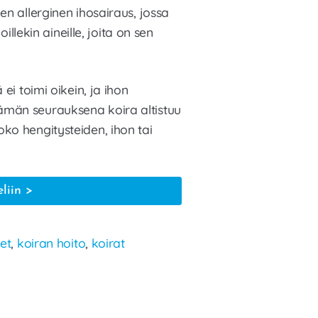
en allerginen ihosairaus, jossa
oillekin aineille, joita on sen
 ei toimi oikein, ja ihon
ämän seurauksena koira altistuu
ko hengitysteiden, ihon tai
Koiran
eliin
atopia
eli
et
,
koiran hoito
,
koirat
atooppinen
dermatiitti