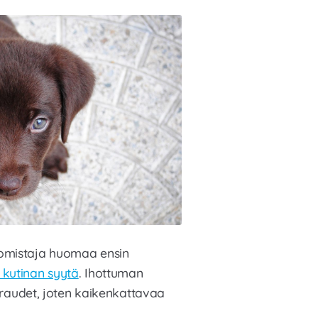
 omistaja huomaa ensin
 kutinan syytä
. Ihottuman
sairaudet, joten kaikenkattavaa