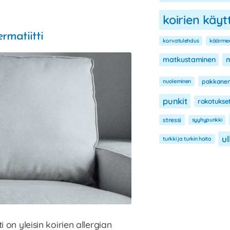
kutisee?
koirien käy
rmatiitti
korvatulehdus
käärme
matkustaminen
m
nuoleminen
pakkane
punkit
rokotukse
stressi
syyhypunkki
ul
turkki ja turkin hoito
 on yleisin koirien allergian