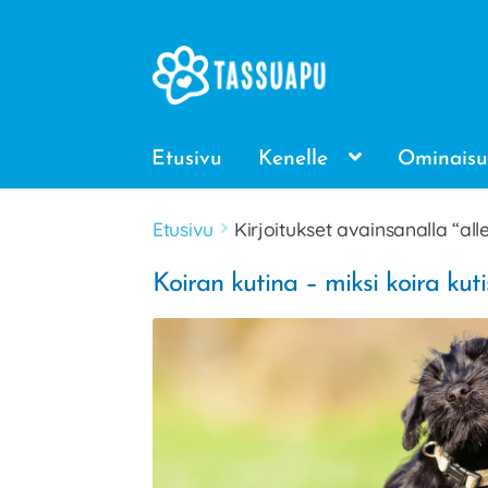
Siirry
Siirry
navigointiin
sisältöön
Etusivu
Kenelle
Ominaisu
Etusivu
Kirjoitukset avainsanalla “all
Koiran kutina – miksi koira kut