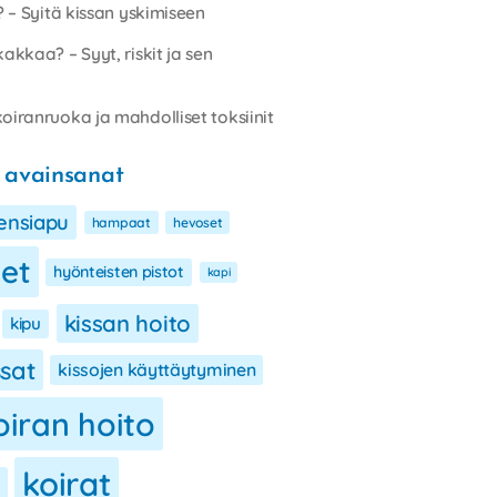
i? – Syitä kissan yskimiseen
kakkaa? – Syyt, riskit ja sen
oiranruoka ja mahdolliset toksiinit
 avainsanat
ensiapu
hampaat
hevoset
eet
hyönteisten pistot
kapi
kissan hoito
kipu
ssat
kissojen käyttäytyminen
oiran hoito
koirat