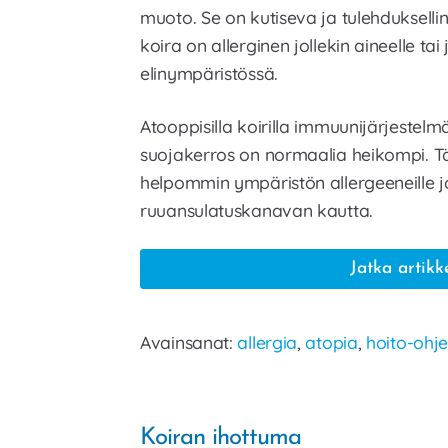
muoto. Se on kutiseva ja tulehduksellin
koira on allerginen jollekin aineelle tai j
elinympäristössä.
Atooppisilla koirilla immuunijärjestelmä
suojakerros on normaalia heikompi. T
helpommin ympäristön allergeeneille jo
ruuansulatuskanavan kautta.
Jatka artikk
Avainsanat:
allergia
,
atopia
,
hoito-ohje
Koiran ihottuma