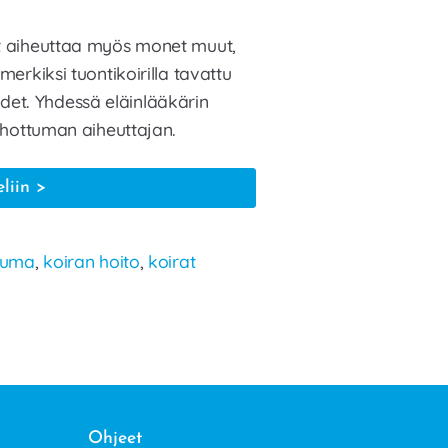
vat aiheuttaa myös monet muut,
merkiksi tuontikoirilla tavattu
det. Yhdessä eläinlääkärin
 ihottuman aiheuttajan.
Koiran
eliin
ihottuma
tuma
,
koiran hoito
,
koirat
Ohjeet