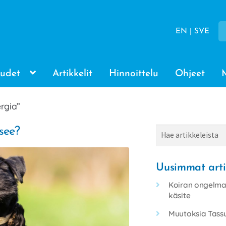
EN | SVE
udet
Artikkelit
Hinnoittelu
Ohjeet
ergia”
isee?
Haku
Uusimmat arti
Koiran ongelmal
käsite
Muutoksia Tassu