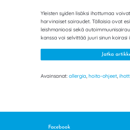
Yleisten syiden lisäksi ihottumaa voi
harvinaiset sairaudet. Tällaisia ovat esi
leishmanioosi sekä autoimmuunisairau
kanssa voi selvittää juuri sinun koirasi
Jatka artikk
Avainsanat:
allergia
,
hoito-ohjeet
,
ihot
Facebook