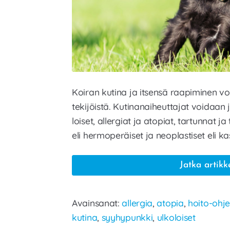
Koiran kutina ja itsensä raapiminen voi
tekijöistä. Kutinanaiheuttajat voidaa
loiset, allergiat ja atopiat, tartunnat 
eli hermoperäiset ja neoplastiset eli kas
Jatka artikk
Avainsanat:
allergia
,
atopia
,
hoito-ohje
kutina
,
syyhypunkki
,
ulkoloiset