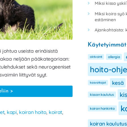
Miksi kissa yski
Miksi koira syö 
estäminen
Ajankohtaista: k
Käytetyimmät
 johtua useista erinäisistä
aktivointi
allergia
n jakaa neljään pääkategoriaan:
ja tulehdukset sekä neurogeeniset
hoito-ohj
vaimiin liittyvät syyt.
kesä
kasvattajat
Koiran
eliin
ki
kissan koulutus
kutina
k
–
koiran hankinta
et
,
kapi
,
koiran hoito
,
koirat
,
miksi
koira
koiran koulutus