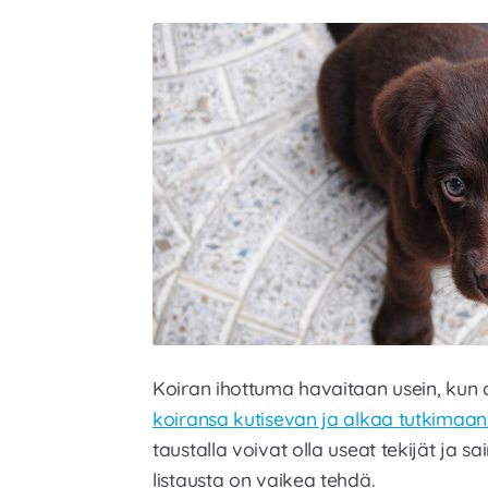
Koiran ihottuma havaitaan usein, kun
koiransa kutisevan ja alkaa tutkima
a
n
taustalla voivat olla useat tekijät ja 
listausta on vaikea tehdä.