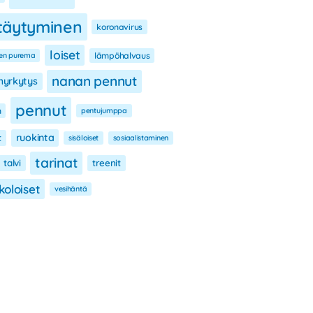
ttäytyminen
koronavirus
loiset
en purema
lämpöhalvaus
nanan pennut
yrkytys
pennut
n
pentujumppa
ruokinta
t
sisäloiset
sosiaalistaminen
tarinat
talvi
treenit
koloiset
vesihäntä