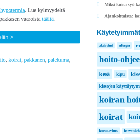
Miksi koira syö ka
i hypotermia
. Lue kylmyydeltä
Ajankohtaista: koi
 pakkasen vaaroista
täältä
.
Käytetyimmät
Koiran
eliin
e
paleltuma
allergia
aktivointi
hoito-ohjee
ito
,
koirat
,
pakkanen
,
paleltuma
,
kis
kesä
kipu
kissojen käyttäytym
koiran hoi
koirat
koi
koronavirus
korvatuleh