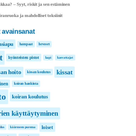
kkaa? – Syyt, riskit ja sen estäminen
ranruoka ja mahdolliset toksiinit
 avainsanat
nsiapu
hampaat
hevoset
t
hyönteisten pistot
kapi
kasvattajat
kissat
san hoito
kissan koulutus
inen
koiran hankinta
to
koiran koulutus
rien käyttäytyminen
loiset
dus
käärmeen purema