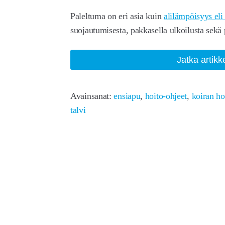
Paleltuma on eri asia kuin
alilämpöisyys el
suojautumisesta, pakkasella ulkoilusta sekä
Jatka artikk
Avainsanat:
ensiapu
,
hoito-ohjeet
,
koiran ho
talvi