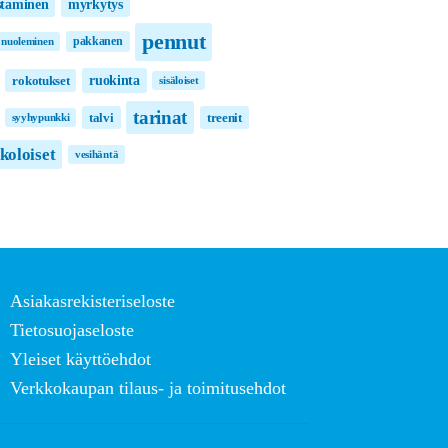
taminen
myrkytys
pennut
pakkanen
nuoleminen
ruokinta
rokotukset
sisäloiset
tarinat
talvi
treenit
syyhypunkki
lkoloiset
vesihäntä
Asiakasrekisteriseloste
Tietosuojaseloste
Yleiset käyttöehdot
Verkkokaupan tilaus- ja toimitusehdot