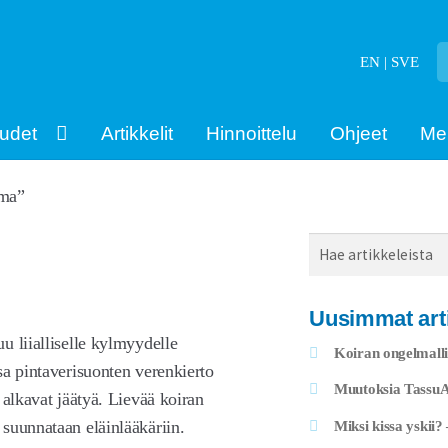
EN | SVE
udet
Artikkelit
Hinnoittelu
Ohjeet
Me
uma”
Haku
Uusimmat arti
u liialliselle kylmyydelle
Koiran ongelmalli
sa pintaverisuonten verenkierto
Muutoksia TassuAp
 alkavat jäätyä. Lievää koiran
Miksi kissa yskii?
suunnataan eläinlääkäriin.