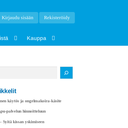
Kirjaudu sisään
Rekisteröidy
istä
Kauppa
kkelit
nen käytös ja ongelmakoira-käsite
u-palvelun hinnoitteluun
 – Syitä kissan yskimiseen