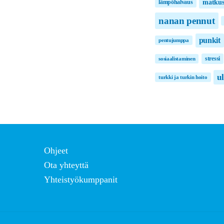
matkus
lämpöhalvaus
nanan pennut
punkit
pentujumppa
stressi
sosiaalistaminen
u
turkki ja turkin hoito
Ohjeet
Ota yhteyttä
Yhteistyökumppanit