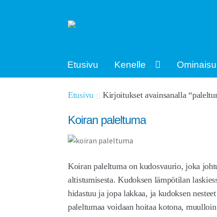
Siirry
Siirry
navigointiin
sisältöön
Etusivu
Kenelle
Ominaisu
Etusivu
Kirjoitukset avainsanalla “palelt
Koiran paleltuma
Koiran paleltuma on kudosvaurio, joka johtu
altistumisesta. Kudoksen lämpötilan laskies
hidastuu ja jopa lakkaa, ja kudoksen nesteet
paleltumaa voidaan hoitaa kotona, muulloin 