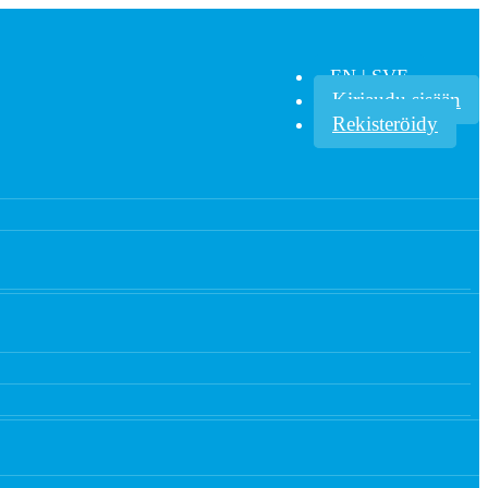
EN | SVE
Kirjaudu sisään
Rekisteröidy