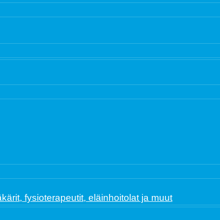
ärit, fysioterapeutit, eläinhoitolat ja muut