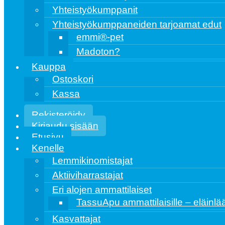
Yhteistyökumppanit
Yhteistyökumppaneiden tarjoamat edut
emmi®️-pet
Madoton?
Kauppa
Ostoskori
Kassa
Rekisteröidy
Kirjaudu sisään
Etusivu
Kenelle
Lemmikinomistajat
Aktiiviharrastajat
Eri alojen ammattilaiset
TassuApu ammattilaisille – eläinlääk
Kasvattajat