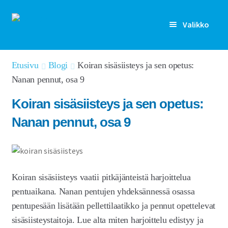
Siirry
Siirry
Valikko
navigointiin
sisältöön
Rekisteröidy
Etusivu
Blogi
Koiran sisäsiisteys ja sen opetus:
Nanan pennut, osa 9
Kirjaudu sisään
Koiran sisäsiisteys ja sen opetus:
Etusivu
Nanan pennut, osa 9
Laajen
Kenelle
alemm
tason
Laajen
Ominaisuudet
valikko
alemm
Koiran sisäsiisteys vaatii pitkäjänteistä harjoittelua
tason
Artikkelit
pentuaikana. Nanan pentujen yhdeksännessä osassa
valikko
pentupesään lisätään pellettilaatikko ja pennut opettelevat
Hinnoittelu
sisäsiisteystaitoja. Lue alta miten harjoittelu edistyy ja