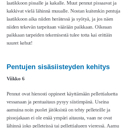
laatikkoon pissalle ja kakalle. Muut pennut pissaavat ja
kakkivat vielä lähinnä muualle. Nostan kuitenkin pentuja
laatikkoon aika niiden herätessä ja syötyä, ja jos näen
niiden tekevän tarpeitaan väärään paikkaan. Oikeaan
paikkaan tarpeiden tekemisestä tulee totta kai erittäin
suuret kehut!
Pentujen sisäsiisteyden kehitys
Viikko 6
Pennut ovat hienosti oppineet käyttämään pellettialuetta
vessanaan ja pentuaitaus pysyy siistimpänä. Useina
aamuina noin puolet jätöksistä on tehty pelleteille ja
pissojakaan ei ole enää ympäri aitausta, vaan ne ovat
lähinnä joko pelleteissä tai pellettialueen vieressä. Aamu