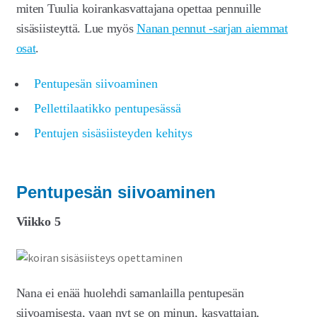
Laajen
miten Tuulia koirankasvattajana opettaa pennuille
Meistä
alemm
sisäsiisteyttä. Lue myös
Nanan pennut -sarjan aiemmat
tason
Laajen
Kauppa
osat
.
valikko
alemm
tason
Pentupesän siivoaminen
valikko
Pellettilaatikko pentupesässä
Pentujen sisäsiisteyden kehitys
Pentupesän siivoaminen
Viikko 5
Nana ei enää huolehdi samanlailla pentupesän
siivoamisesta, vaan nyt se on minun, kasvattajan,