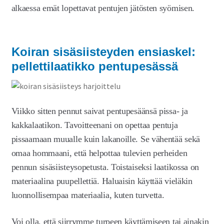
alkaessa emät lopettavat pentujen jätösten syömisen.
Koiran sisäsiisteyden ensiaskel:
pellettilaatikko pentupesässä
Viikko sitten pennut saivat pentupesäänsä pissa- ja
kakkalaatikon. Tavoitteenani on opettaa pentuja
pissaamaan muualle kuin lakanoille. Se vähentää sekä
omaa hommaani, että helpottaa tulevien perheiden
pennun sisäsiisteysopetusta. Toistaiseksi laatikossa on
materiaalina puupellettiä. Haluaisin käyttää vieläkin
luonnollisempaa materiaalia, kuten turvetta.
Voi olla, että siirrymme turpeen käyttämiseen tai ainakin