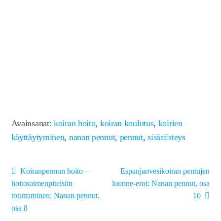
Avainsanat:
koiran hoito
,
koiran koulutus
,
koirien
käyttäytyminen
,
nanan pennut
,
pennut
,
sisäsiisteys
Artikkelien
Edellinen
Seuraava
Koiranpennun hoito –
Espanjanvesikoiran pentujen
artikkeli
artikkeli:
selaus
hoitotoimenpiteisiin
luonne-erot: Nanan pennut, osa
totuttaminen: Nanan pennut,
10
osa 8