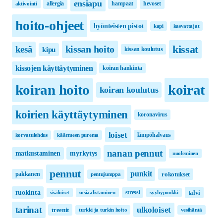
ensiapu
allergia
hampaat
hevoset
aktivointi
hoito-ohjeet
hyönteisten pistot
kapi
kasvattajat
kissat
kissan hoito
kesä
kipu
kissan koulutus
kissojen käyttäytyminen
koiran hankinta
koirat
koiran hoito
koiran koulutus
koirien käyttäytyminen
koronavirus
loiset
lämpöhalvaus
korvatulehdus
käärmeen purema
nanan pennut
matkustaminen
myrkytys
nuoleminen
pennut
punkit
pakkanen
rokotukset
pentujumppa
ruokinta
stressi
talvi
sisäloiset
sosiaalistaminen
syyhypunkki
tarinat
ulkoloiset
treenit
turkki ja turkin hoito
vesihäntä