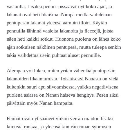
vastuulla. Lisäksi pennut pissaavat nyt koko ajan, ja
lakanat ovat heti likaisina. Niinpä meillä vaihdetaan
pentupesän lakanat yleensä aamuin illoin. Käytän
pennuilla lähinnä vaaleita lakanoita ja fleecejä, joista
näen heti kaikki sotkut. Huonona puolena on lähes koko
ajan sotkuisen näköinen pentupesä, mutta tuleepa senkin
takia vaihdettua usein puhtaat aluset pennuille.
Alempaa voi lukea, miten yritän vähentää pentupesän
lakanoiden likaantumista. Toistaiseksi Nanasta on vielä
kuitenkin suuri apu siivoamisessa, vaikka negatiivisena
puolena asiassa on Nanan haiseva hengitys. Pesen siksi
päivittäin myös Nanan hampaita.
Pennut ovat nyt saaneet viikon verran maidon lisäksi
kiinteää ruokaa, ja yleensä kiinteän ruuan syömisen